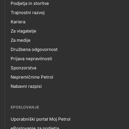
O
Podjetja in storitve
title???
Trajnostni razvoj
NAS
Kariera
Za vlagatelje
Za medije
Družbena odgovornost
Prijava nepravilnosti
Sponzorstva
Nepremičnine Petrol
Nabavni razpisi
EPOSLOVANJE
Uporabniški portal Moj Petrol
ePoslovanje za podjetja