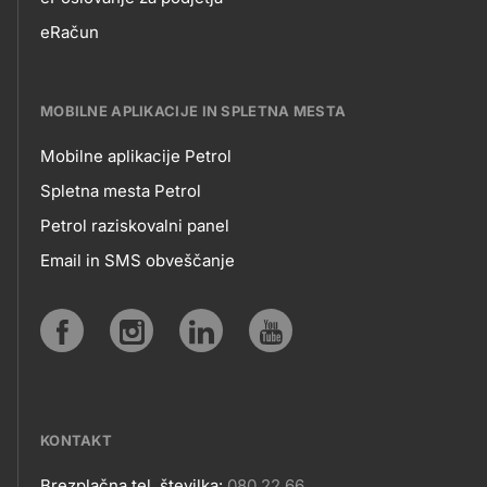
EPOSLOVANJE
eRačun
MOBILNE APLIKACIJE IN SPLETNA MESTA
Mobilne aplikacije Petrol
MOBILNE
Spletna mesta Petrol
Petrol raziskovalni panel
APLIKACIJE
Email in SMS obveščanje
IN
SPLETNA
Social
MESTA
media
KONTAKT
Brezplačna tel. številka:
080 22 66