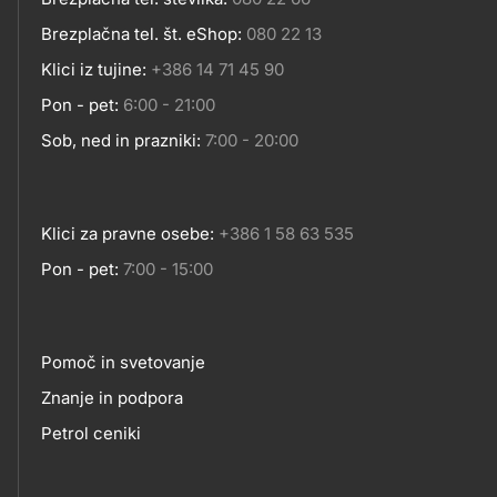
Kontakt
Brezplačna tel. št. eShop:
080 22 13
Klici iz tujine:
+386 14 71 45 90
Pon - pet:
6:00 - 21:00
Sob, ned in prazniki:
7:00 - 20:00
Klici za pravne osebe:
+386 1 58 63 535
Pon - pet:
7:00 - 15:00
Pomoč in svetovanje
Footer
Znanje in podpora
Petrol ceniki
links