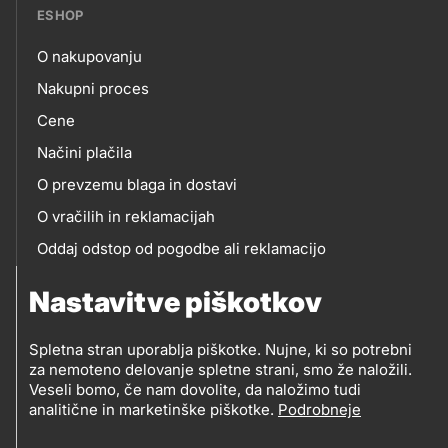
ESHOP
O nakupovanju
eshop
Nakupni proces
Cene
Načini plačila
O prevzemu blaga in dostavi
O vračilih in reklamacijah
Oddaj odstop od pogodbe ali reklamacijo
Oddaja odpadne električne in elektronske opreme
Nastavitve piškotkov
(OEEO)
Spletna stran uporablja piškotke. Nujne, ki so potrebni
za nemoteno delovanje spletne strani, smo že naložili.
Veseli bomo, če nam dovolite, da naložimo tudi
analitične in marketinške piškotke.
Podrobneje
© 2019-2026 Petrol d.d., Ljubljana
Pravni pogoji