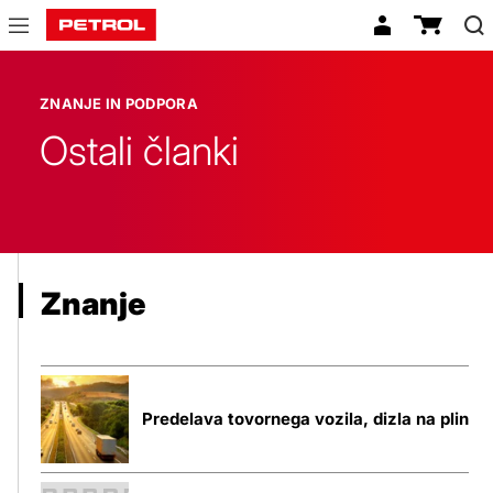
Znanje
in
ZNANJE IN PODPORA
podpora
Ostali članki
Znanje
Predelava tovornega vozila, dizla na plin