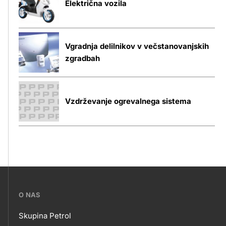
Električna vozila
Vgradnja delilnikov v večstanovanjskih
zgradbah
Vzdrževanje ogrevalnega sistema
???
O NAS
petrol-
Skupina Petrol
skupno.footer-