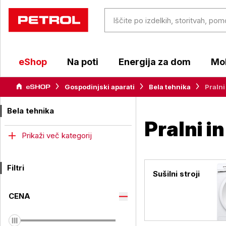
eShop
Na poti
Energija za dom
Mob
Gospodinjski aparati
Bela tehnika
Pralni 
Bela tehnika
Pralni in
Prikaži več kategorij
Filtri
Sušilni stroji
CENA