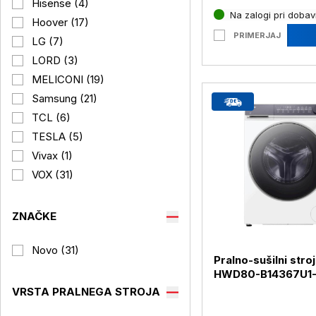
Hisense (4)
Na zalogi pri dobavi
Hoover (17)
PRIMERJAJ
LG (7)
LORD (3)
MELICONI (19)
Samsung (21)
TCL (6)
TESLA (5)
Vivax (1)
VOX (31)
ZNAČKE
Novo (31)
Pralno-sušilni stro
HWD80-B14367U1
S,8+6kg
VRSTA PRALNEGA STROJA