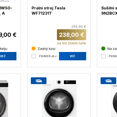
 HW50-
Pralni stroj Tesla
Sušilni 
, A
WF71231T
9N2BCX
259,90 €
9,00 €
238,00 €
za 50 Zlatih točk
telju
Zadnji kosi
Na zal
PRIMERJAJ
PRIM
VEČ
VEČ