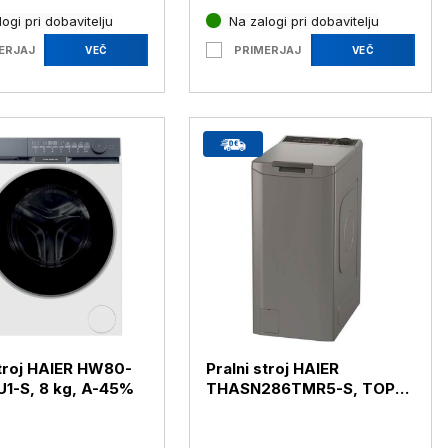
ogi pri dobavitelju
Na zalogi pri dobavitelju
ERJAJ
PRIMERJAJ
VEČ
VEČ
stroj HAIER HW80-
Pralni stroj HAIER
1-S, 8 kg, A-45%
THASN286TMR5-S, TOP
LOADER, A, 8 kg