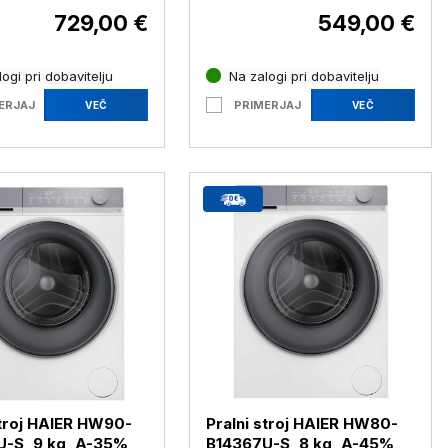
729,00 €
549,00 €
ogi pri dobavitelju
Na zalogi pri dobavitelju
ERJAJ
PRIMERJAJ
VEČ
VEČ
stroj HAIER HW90-
Pralni stroj HAIER HW80-
-S, 9 kg, A-35%
B14367U-S, 8 kg, A-45%