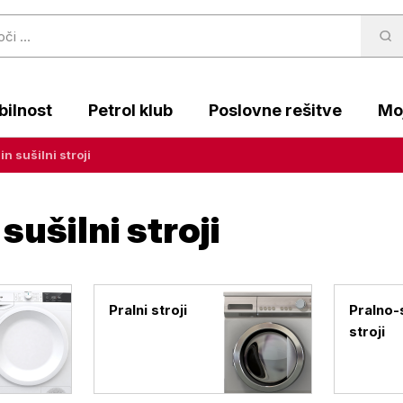
ilnost
Petrol klub
Poslovne rešitve
Moj
in sušilni stroji
 sušilni stroji
Pralni stroji
Pralno-s
stroji