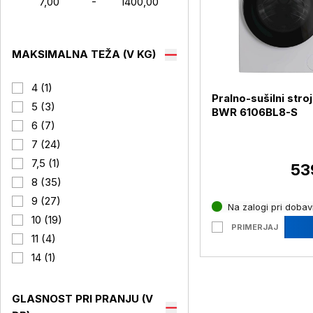
-
MAKSIMALNA TEŽA (V KG)
4 (1)
Pralno-sušilni str
5 (3)
BWR 6106BL8-S
6 (7)
7 (24)
7,5 (1)
53
8 (35)
9 (27)
Na zalogi pri dobavi
10 (19)
PRIMERJAJ
11 (4)
14 (1)
GLASNOST PRI PRANJU (V