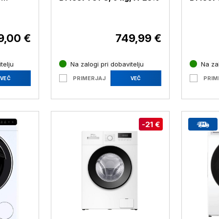
9,00 €
749,99 €
telju
Na zalogi pri dobavitelju
Na zal
PRIMERJAJ
PRIM
VEČ
VEČ
-21 €