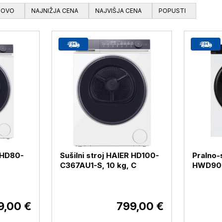
NOVO
NAJNIŽJA CENA
NAJVIŠJA CENA
POPUSTI
R HD80-
Sušilni stroj HAIER HD100-
Pralno-s
C367AU1-S, 10 kg, C
HWD90-
S,9+6k
9,00 €
799,00 €