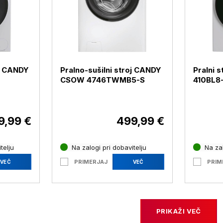
oj CANDY
Pralno-sušilni stroj CANDY
Pralni 
CSOW 4746TWMB5-S
410BL8-
9,99 €
499,99 €
telju
Na zalogi pri dobavitelju
Na zal
PRIMERJAJ
PRIM
VEČ
VEČ
PRIKAŽI VEČ