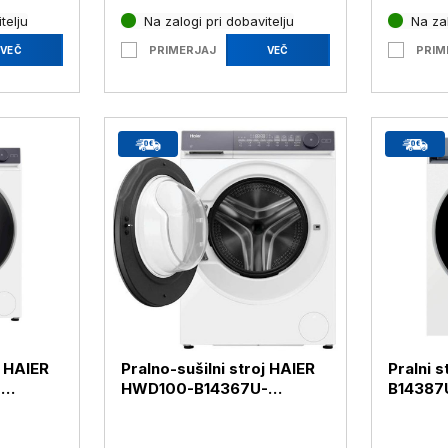
telju
Na zalogi pri dobavitelju
Na zal
PRIMERJAJ
PRIM
VEČ
VEČ
j HAIER
Pralno-sušilni stroj HAIER
Pralni 
-
HWD100-B14367U-
B14387U
S,10+6kg