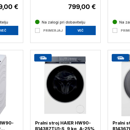
9,00 €
799,00 €
telju
Na zalogi pri dobavitelju
Na zal
PRIMERJAJ
PRIM
VEČ
VEČ
 HW90-
Pralni stroj HAIER HW90-
Pralni 
P
B14387TU1-S, 9 kg, A-25%
B14367U