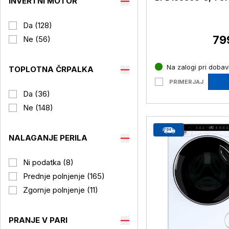
INVERTNI MOTOR
LOADER, A, 9 kg
Da (128)
79
Ne (56)
Na zalogi pri dobavi
TOPLOTNA ČRPALKA
PRIMERJAJ
Da (36)
Ne (148)
NALAGANJE PERILA
Ni podatka (8)
Prednje polnjenje (165)
Zgornje polnjenje (11)
PRANJE V PARI