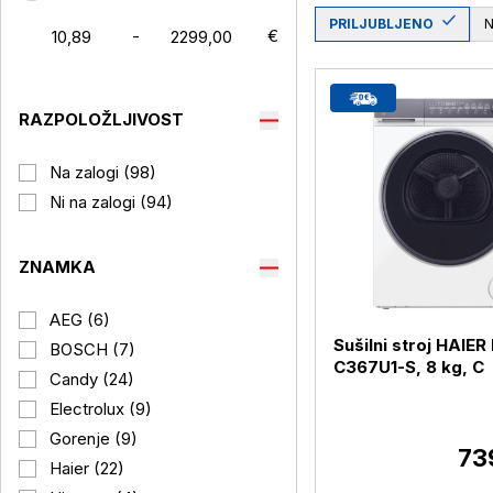
PRILJUBLJENO
-
€
RAZPOLOŽLJIVOST
Na zalogi (98)
Ni na zalogi (94)
ZNAMKA
AEG (6)
Sušilni stroj HAIE
BOSCH (7)
C367U1-S, 8 kg, C
Candy (24)
Electrolux (9)
Gorenje (9)
73
Haier (22)