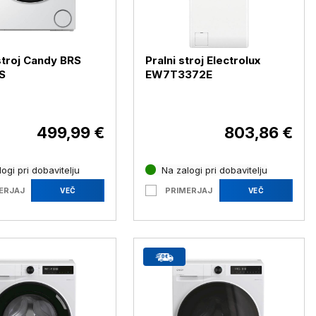
 stroj Candy BRS
Pralni stroj Electrolux
S
EW7T3372E
499,99 €
803,86 €
ogi pri dobavitelju
Na zalogi pri dobavitelju
ERJAJ
PRIMERJAJ
VEČ
VEČ