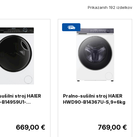
Prikazanih 192 izdelkov
ušilni stroj HAIER
Pralno-sušilni stroj HAIER
B14959U1-
HWD90-B14367U-S,9+6kg
g
669,00 €
769,00 €