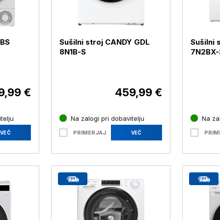
 BS
Sušilni stroj CANDY GDL
Sušilni
8N1B-S
7N2BX-
9,99 €
459,99 €
telju
Na zalogi pri dobavitelju
Na zal
PRIMERJAJ
PRIM
VEČ
VEČ