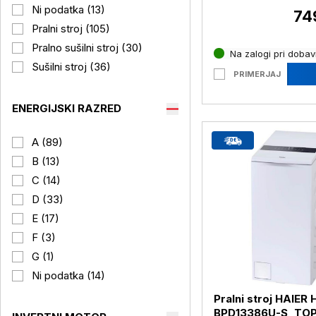
Ni podatka (13)
74
Pralni stroj (105)
Pralno sušilni stroj (30)
Na zalogi pri dobavi
Sušilni stroj (36)
PRIMERJAJ
ENERGIJSKI RAZRED
A (89)
B (13)
C (14)
D (33)
E (17)
F (3)
G (1)
Ni podatka (14)
Pralni stroj HAIER
BPD13386U-S, TO