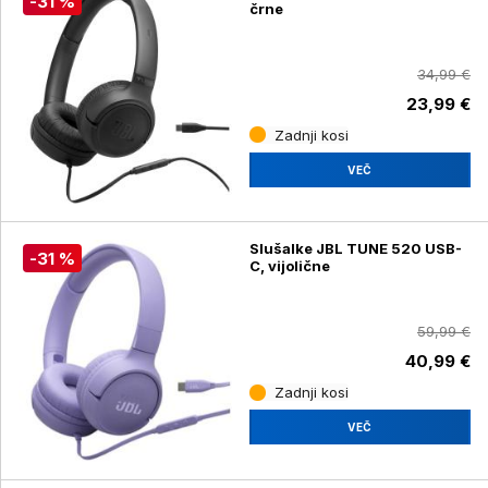
-31 %
črne
34,99 €
23,99 €
Zadnji kosi
VEČ
Slušalke JBL TUNE 520 USB-
-31 %
C, vijolične
59,99 €
40,99 €
Zadnji kosi
VEČ