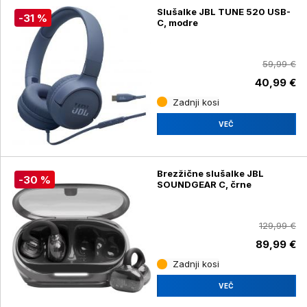
Slušalke JBL TUNE 520 USB-
-31 %
C, modre
59,99 €
40,99 €
Zadnji kosi
VEČ
Brezžične slušalke JBL
-30 %
SOUNDGEAR C, črne
129,99 €
89,99 €
Zadnji kosi
VEČ