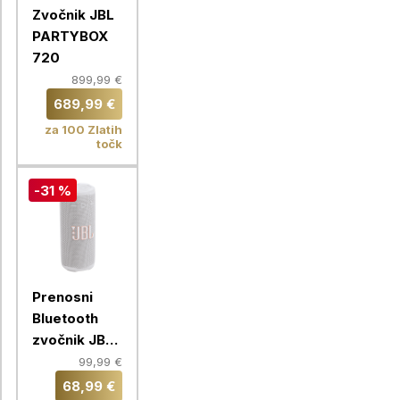
Zvočnik JBL
PARTYBOX
720
899,99 €
689,99 €
za 100 Zlatih
točk
-31 %
Prenosni
Bluetooth
zvočnik JBL
Grip, white
99,99 €
68,99 €