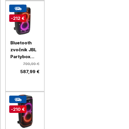
-212 €
Bluetooth
zvočnik JBL
Partybox
520, črn
799,99 €
587,99 €
-210 €