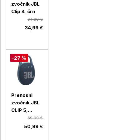
zvočnik JBL
Clip 4, črn
64,99 €
34,99 €
-27 %
Prenosni
zvočnik JBL
CLIP 5,
moder
69,99 €
50,99 €