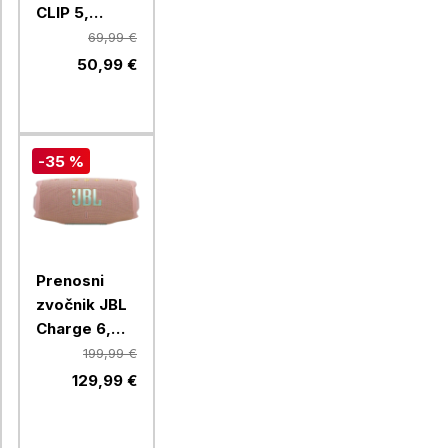
CLIP 5,
squad
69,99 €
50,99 €
-35 %
Prenosni
zvočnik JBL
Charge 6,
Pink
199,99 €
129,99 €