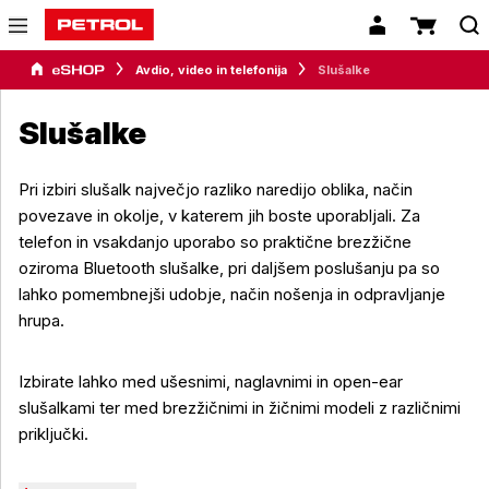
Avdio, video in telefonija
Slušalke
Slušalke
Pri izbiri slušalk največjo razliko naredijo oblika, način
povezave in okolje, v katerem jih boste uporabljali. Za
telefon in vsakdanjo uporabo so praktične brezžične
oziroma Bluetooth slušalke, pri daljšem poslušanju pa so
lahko pomembnejši udobje, način nošenja in odpravljanje
hrupa.
Izbirate lahko med ušesnimi, naglavnimi in open-ear
slušalkami ter med brezžičnimi in žičnimi modeli z različnimi
priključki.