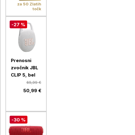
za 50 Zlatih
točk
-27 %
Prenosni
zvočnik JBL
CLIP 5, bel
69,99 €
50,99 €
-30 %