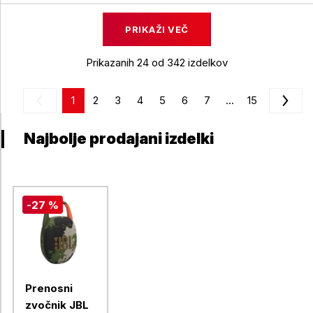
PRIKAŽI VEČ
Prikazanih 24 od 342 izdelkov
1
2
3
4
5
6
7
...
15
Najbolje prodajani izdelki
-27 %
Prenosni
zvočnik JBL