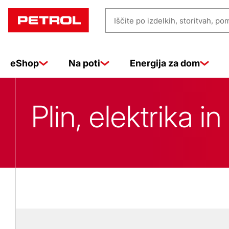
Moja
Iščite
energija
po
izdelkih,
eShop
Na poti
Energija za dom
storitvah,
pomoči
|
…
Plin, elektrika i
Petrol