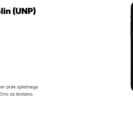
plin (UNP)
kjer prek spletnega
čino za dostavo.