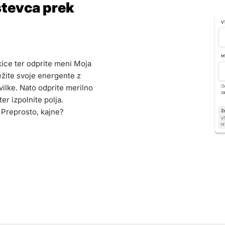
števca prek
kice ter odprite meni Moja
vežite svoje energente z
ilke. Nato odprite merilno
er izpolnite polja.
. Preprosto, kajne?