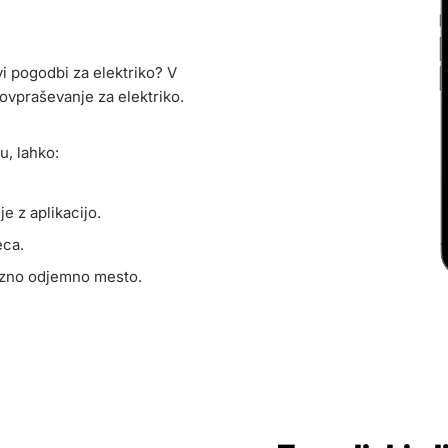
vi pogodbi za elektriko? V
povpraševanje za elektriko.
u, lahko:
e z aplikacijo.
eca.
ezno odjemno mesto.