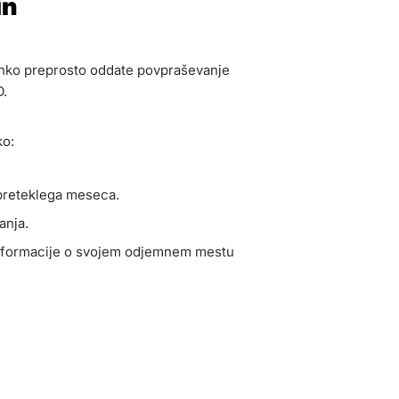
in
lahko preprosto oddate povpraševanje
O.
ko:
preteklega meseca.
anja.
informacije o svojem odjemnem mestu