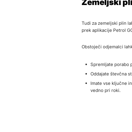
Zemeljski pl
Tudi za zemeljski plin 
prek aplikacije Petrol G
Obstoječi odjemalci lah
Spremljate porabo 
Oddajate števčna st
Imate vse ključne 
vedno pri roki.