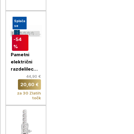
Splača
se
-54
%
Pametni
električni
razdelilec
Chameleon
44,90 €
20,60 €
za 30 Zlatih
točk