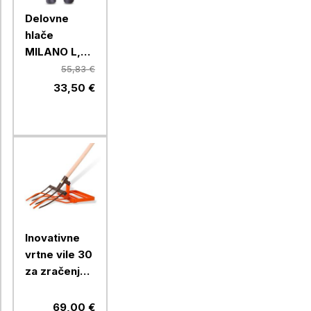
Delovne
hlače
MILANO L,
54 SIVE EN
55,83 €
13688
33,50 €
Inovativne
vrtne vile 30
za zračenje
in obdelavo
tal, oranžne
69,00 €