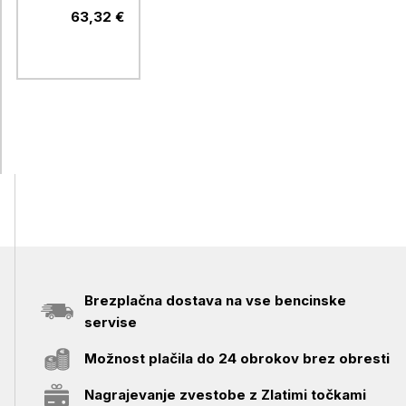
PVC / 250 V /
63,32 €
1,5 mm2
Brezplačna dostava na vse bencinske
servise
Možnost plačila do 24 obrokov brez obresti
Nagrajevanje zvestobe z Zlatimi točkami