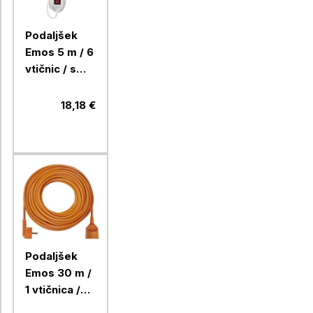
Podaljšek
Emos 5 m / 6
vtičnic / s
stikalom /
beli / PVC /
18,18 €
1,5 mm2
Podaljšek
Emos 30 m /
1 vtičnica /
oranžni /