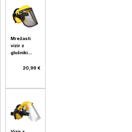
Mrežasti
vizir z
glušniki
OREGON
20,99 €
Vizir z