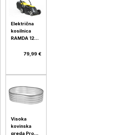
Električna
kosilnica
RAMDA 1200
W, 33 cm
79,99 €
Visoka
kovinska
greda Pro