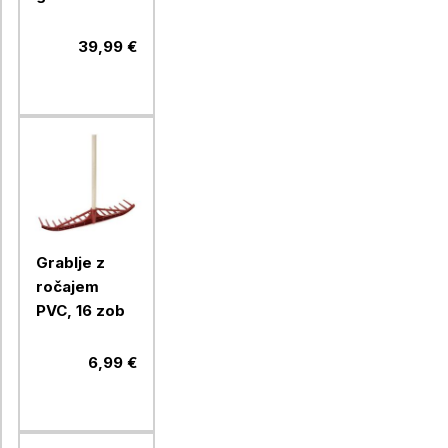
Garden,
pocinkana,
39,99 €
90x120x30
cm
Grablje z
ročajem
PVC, 16 zob
6,99 €