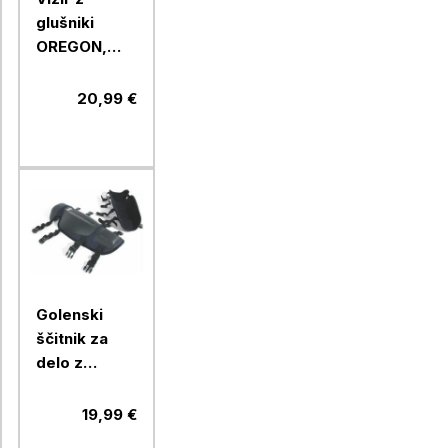
glušniki
OREGON,
polikarbonatni
20,99 €
Golenski
ščitnik za
delo z
motorno
koso
19,99 €
OREGON