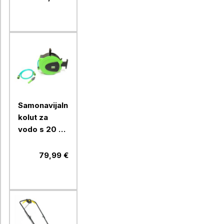
Samonavijalni
kolut za
vodo s 20 m
1/2" cevi in
priključki
79,99 €