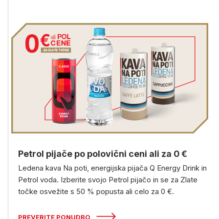
Petrol pijače po polovični ceni ali za 0 €
Ledena kava Na poti, energijska pijača Q Energy Drink in
Petrol voda. Izberite svojo Petrol pijačo in se za Zlate
točke osvežite s 50 % popusta ali celo za 0 €.
PREVERITE PONUDBO