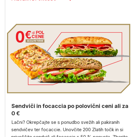
Sendviči in focaccia po polovični ceni ali za
0 €
Lačni? Okrepčajte se s ponudbo svežih ali pakiranih
sendvičev ter focaccie. Unovčite 200 Zlatih točk in si
privoščite sendvič ali focaccio s 50 % popusta. Zberite