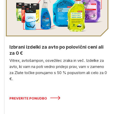
Izbrani izdelki za avto po polovični ceni ali
za 0 €
Vitrex, avtošampon, osvežilec zraka in več. Izdelke za
avto, ki vam na poti vedno pridejo prav, vam v zameno
za Zlate točke ponujamo s 50 % popustom ali celo za 0
€.
PREVERITE PONUDBO