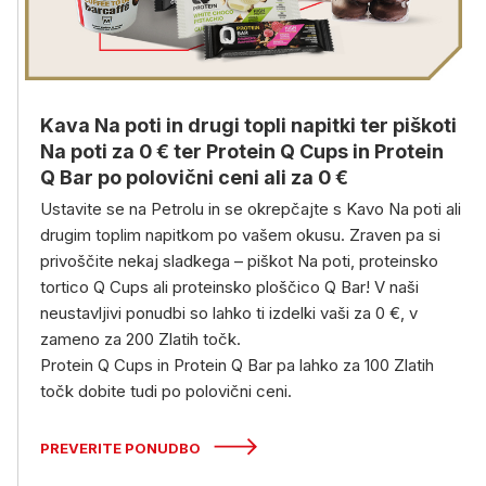
Kava Na poti in drugi topli napitki ter piškoti
Na poti za 0 € ter Protein Q Cups in Protein
Q Bar po polovični ceni ali za 0 €
Ustavite se na Petrolu in se okrepčajte s Kavo Na poti ali
drugim toplim napitkom po vašem okusu. Zraven pa si
privoščite nekaj sladkega – piškot Na poti, proteinsko
tortico Q Cups ali proteinsko ploščico Q Bar! V naši
neustavljivi ponudbi so lahko ti izdelki vaši za 0 €, v
zameno za 200 Zlatih točk.
Protein Q Cups in Protein Q Bar pa lahko za 100 Zlatih
točk dobite tudi po polovični ceni.
PREVERITE PONUDBO