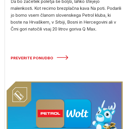
Da bo začetek poletja še boljši, lahko štejejo
malenkosti. Kot recimo brezplačna kava Na poti. Podarili
jo bomo vsem članom slovenskega Petrol kluba, ki
boste na Hrvaškem, v Srbiji, Bosni in Hercegovini ali v
Črni gori natočili vsaj 20 litrov goriva Q Max.
PREVERITE PONUDBO