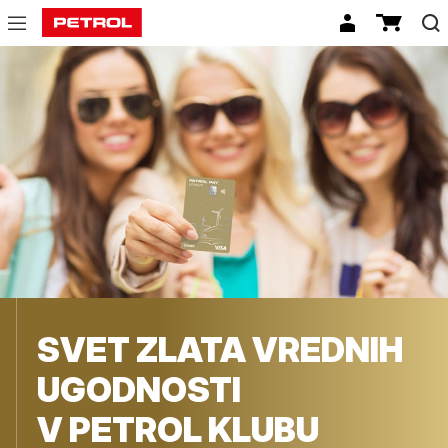
Petrol
klub
SVET ZLATA VREDNIH
UGODNOSTI
V PETROL KLUBU