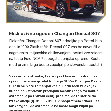
Ekskluzivno ugoden Changan Deepal S07
Električni Changan Deepal S07 odpeljite po Petrol klub
ceni in 1000 Zlatih točk. Deepal S07 vas bo navdušil z
nagrajenim italijanskim oblikovanjem, petimi zvezdicami
na testu Euro NCAP in bogato serijsko opremo. Boste
med prvimi, ki ga boste zapeljali po slovenskih cestah?
Vse cenjene stranke, ki ste v pooblaščenih salonih že
opravili rezervacijo električnega SUV-a Changan Deepal
S07 in še niste zamenjali vaših Zlatih točk za akcijski
kupon na Petrolovih prodajnih mestih (pogoj za nakup
avtomobila po znižani ceni), prosimo, da to storite do
izteka akcije (tj. 31. 8. 2026). V nasprotnem primeru se
lahko zgodi, da avtomobila ne boste mogli kupiti po
akcijski ceni.