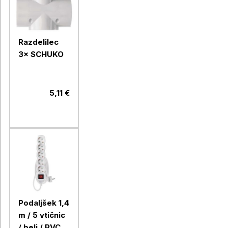
Razdelilec
3× SCHUKO
5,11 €
Podaljšek 1,4
m / 5 vtičnic
/ beli / PVC /