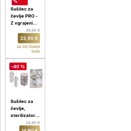
%
Sušilec za
čevlje PRO -
Z vgrajenim
časovnikom
39,90 €
in 360°
22,90 €
kroženjem
za 30 Zlatih
zraka
točk
-40 %
Sušilec za
čevlje,
sterilizator z
vgrajenim
24,90 €
časovnikom,
14,90 €