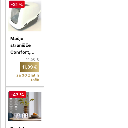
-21 %
Mačje
stranišče
Comfort,
temno
14,50 €
siva/bela
11,39 €
za 30 Zlatih
točk
-47 %