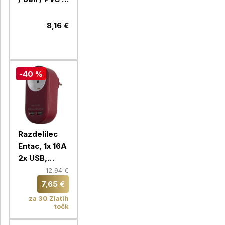
1 mm2
8,16 €
-40 %
Razdelilec
Entac, 1x 16A
2x USB,
bordo
12,94 €
7,65 €
za 30 Zlatih
točk