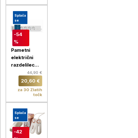
Splača
se
-54
%
Pametni
električni
razdelilec
Chameleon
44,90 €
20,60 €
za 30 Zlatih
točk
Splača
se
-42