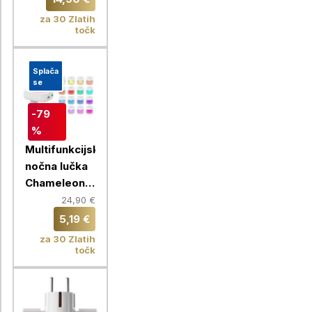
Chameleon
za 30 Zlatih
točk
Splača
se
-79
%
Multifunkcijska
nočna lučka
Chameleon +
hišni polnilec
24,90 €
2x USB
5,19 €
za 30 Zlatih
točk