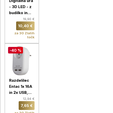
Digitalna ura
- 3D LED - z
budilko in
prikazom
19,90 €
temperature
10,40 €
za 30 Zlatih
točk
-40 %
Razdelilec
Entac 1x 16A
in 2x USB,
bela
12,94 €
7,65 €
za 30 Zlatih