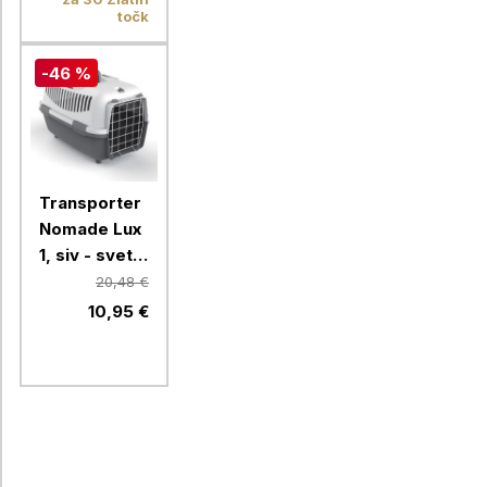
točk
-46 %
Transporter
Nomade Lux
1, siv - svetlo
siv
20,48 €
10,95 €