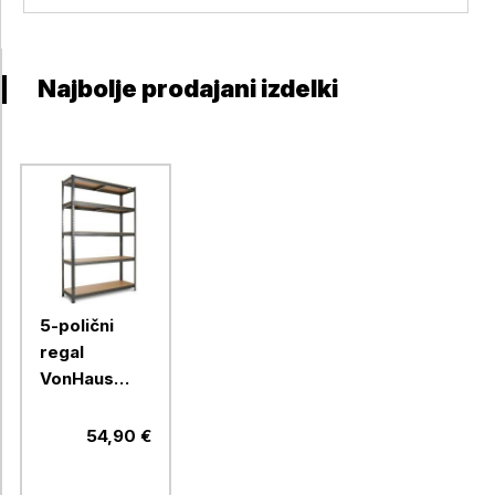
Najbolje prodajani izdelki
5-polični
regal
VonHaus
Extra Wide,
1,8m
54,90 €