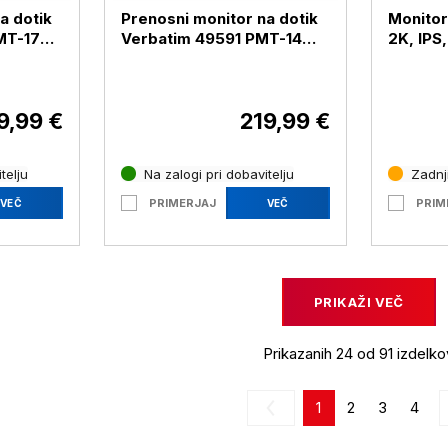
a dotik
Prenosni monitor na dotik
Monitor
MT-17
Verbatim 49591 PMT-14
2K, IPS
593
14'' FHD, črn ( 49591
180Hz, 
Verbatim PMT-14)
črna ( 
9,99 €
219,99 €
telju
Na zalogi pri dobavitelju
Zadnji
PRIMERJAJ
PRIM
VEČ
VEČ
PRIKAŽI VEČ
Prikazanih 24 od 91 izdelko
1
2
3
4