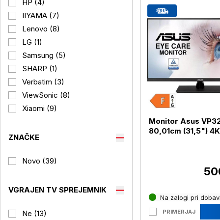
HP (4)
IIYAMA (7)
Lenovo (8)
LG (1)
Samsung (5)
SHARP (1)
Verbatim (3)
ViewSonic (8)
Xiaomi (9)
Monitor Asus VP3
80,01cm (31,5") 4K
ZNAČKE
HDR HDMI / DP (V
Novo (39)
50
VGRAJEN TV SPREJEMNIK
Na zalogi pri dobavi
PRIMERJAJ
Ne (13)