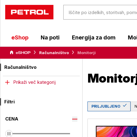
eShop
Na poti
Energija za dom
Mob
Računalništvo
Monitorji
Računalništvo
Monitorj
Prikaži več kategorij
Filtri
PRILJUBLJENO
CENA