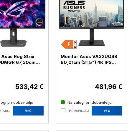
 Asus Rog Strix
Monitor Asus VA32UQSB
QDMGR 67,30cm
80,01cm (31,5") 4K IPS
 2K OLED 240Hz DP
HDR HDMI / DP
HDR10 FreeSync
(VA32UQSB)
QDMGR)
533,42 €
481,96 €
ogi pri dobavitelju
Na zalogi pri dobavitelju
ERJAJ
PRIMERJAJ
VEČ
VEČ