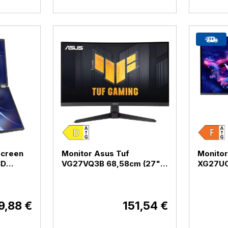
Screen
Monitor Asus Tuf
Monitor
CD
VG27VQ3B 68,58cm (27")
XG27U
60Hz
FHD VA 180Hz DP / HDMI
(27") 4
Q149CD)
(VG27VQ3B)
HDMI /
(XG27
9,88 €
151,54 €