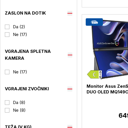
ZASLON NA DOTIK
Da (2)
Ne (17)
VGRAJENA SPLETNA
KAMERA
Ne (17)
Monitor Asus Zen
VGRAJENI ZVOČNIKI
DUO OLED MQ149
35,6cm (14") FHD 
Da (8)
USB-C / mHDMI (M
Ne (8)
64
TEŽA (V KG)