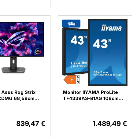
 Asus Rog Strix
Monitor IIYAMA ProLite
CDMG 68,58cm
TF4339AS-B1AG 108cm
K OLED 240Hz DP /
(42,5") 4K IPS 24 / 7 DP /
 USB-C HDR10
HDMI ( TF4339AS-B1AG)
UCDMG)
839,47 €
1.489,49 €