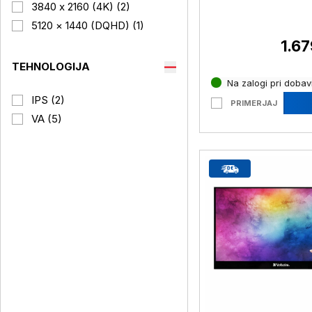
124,49cm (49") QH
3840 x 2160 (4K) (2)
60Hz DP / HDM I /
5120 × 1440 (DQHD) (1)
(P49w-30(A23490
1.67
TEHNOLOGIJA
Na zalogi pri dobavi
IPS (2)
PRIMERJAJ
VA (5)