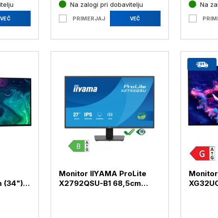
telju
Na zalogi pri dobavitelju
Na zal
PRIMERJAJ
PRIM
VEČ
VEČ
Monitor IIYAMA ProLite
Monitor
 (34")
X2792QSU-B1 68,5cm
XG32U
C, 210-
(27") QHD IPS 120Hz HDMI
(31,5")
/ DP (X2792QSU-B1)
HDMI /
(XG32