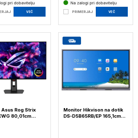
ogi pri dobavitelju
Na zalogi pri dobavitelju
ERJAJ
PRIMERJAJ
VEČ
VEČ
 Asus Rog Strix
Monitor Hikvison na dotik
CWG 80,01cm
DS-D5B65RB/EP 165,1cm
 4K OLED 165Hz DP /
(65") 4K VA 16/7 Android
 USB-C HDR10
14 (DS-D5B65RB/EP)
UCWG)