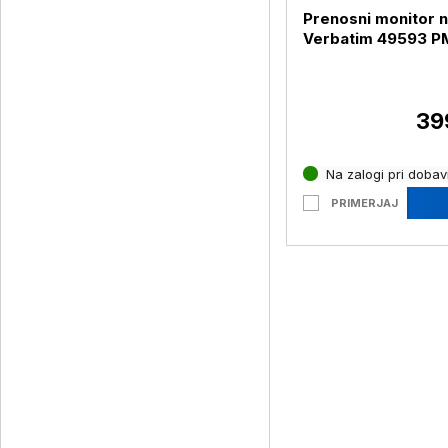
Prenosni monitor n
Verbatim 49593 P
17,3'' FHD, črn (49
Verbatim PMT-17)
39
Na zalogi pri dobavi
PRIMERJAJ