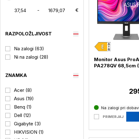
-
€
RAZPOLOŽLJIVOST
Na zalogi (63)
Ni na zalogi (28)
Monitor Asus ProA
PA278QV 68,5cm (27")
QHD IPS DP / HDMI
ZNAMKA
(PA278QV)
29
Acer (8)
Asus (19)
Benq (1)
Na zalogi pri dobavi
Dell (12)
PRIMERJAJ
Gigabyte (3)
HIKVISION (1)