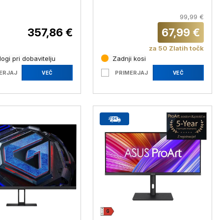
m (34 ''), WQHD
(SA242Y H1)
s, 240 Hz (
99,99 €
UR W0)
357,86 €
67,99 €
za 50 Zlatih točk
ogi pri dobavitelju
Zadnji kosi
ERJAJ
PRIMERJAJ
VEČ
VEČ