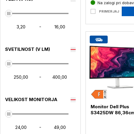
Na zalogi pri dobavi
PRIMERJAJ
-
SVETILNOST (V LM)
-
VELIKOST MONITORJA
Monitor Dell Plus
S3425DW 86,36cm
4K IPS HDMI / USB-
BQWR (S3425DW)
-