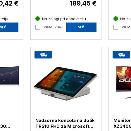
0,42 €
189,45 €
telju
Na zalogi pri dobavitelju
Na zal
PRIMERJAJ
PRIM
VEČ
VEČ
Nadzorna konzola na dotik
Monitor
-30
TRS10 FHD za Microsoft
XZ340C