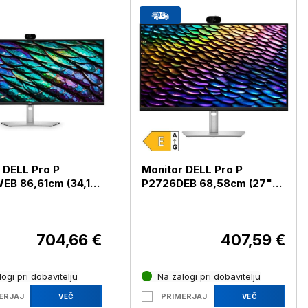
 DELL Pro P
Monitor DELL Pro P
B 86,61cm (34,1")
P2726DEB 68,58cm (27")
S DP / HDMI /
QHD IPS DP / HDMI / USB-C
 USB-C (P3426WEB)
/ RJ-45 (P2726DEB)
704,66 €
407,59 €
ogi pri dobavitelju
Na zalogi pri dobavitelju
ERJAJ
PRIMERJAJ
VEČ
VEČ