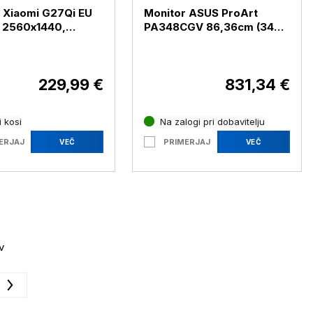
 Xiaomi G27Qi EU
Monitor ASUS ProArt
, 2560x1440,
PA348CGV 86,36cm (34")
1ms, 2xHDMI, 2xDP,
QHD 21:9 IPS 120Hz
G27-PG27QI)
DP/HDMI/USB-C
(PA348CGV)
229,99 €
831,34 €
 kosi
Na zalogi pri dobavitelju
ERJAJ
PRIMERJAJ
VEČ
VEČ
v