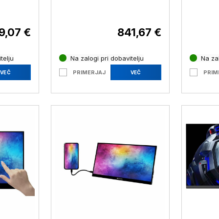
D IPS
Teams Rooms VIEWSONIC,
86,36 c
 USB-C
25,65cm (10,1")
VA, 1 m
5P0))
XZ340C
9,07 €
841,67 €
telju
Na zalogi pri dobavitelju
Na zal
PRIMERJAJ
PRIM
VEČ
VEČ