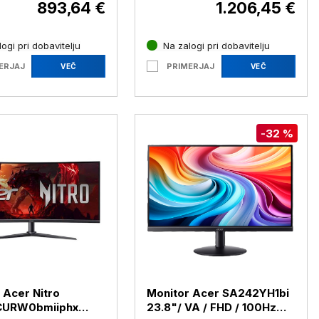
893,64 €
1.206,45 €
ogi pri dobavitelju
Na zalogi pri dobavitelju
ERJAJ
PRIMERJAJ
VEČ
VEČ
-32 %
 Acer Nitro
Monitor Acer SA242YH1bi
URW0bmiiphx
23.8"/ VA / FHD / 100Hz