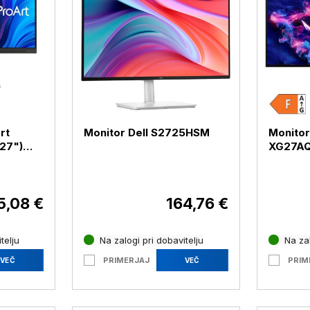
rt
Monitor Dell S2725HSM
Monitor
XG27A
 / USB
(26,5")
/ HDMI 
(XG27A
5,08 €
164,76 €
telju
Na zalogi pri dobavitelju
Na zal
PRIMERJAJ
PRIM
VEČ
VEČ