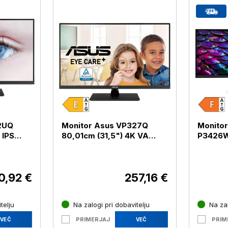
2UQ
Monitor Asus VP327Q
Monitor
 IPS
80,01cm (31,5") 4K VA
P3426WE
P32UQ)
HDMI / DP (VP327Q)
WQHD IP
RJ45 /
0,92 €
257,16 €
telju
Na zalogi pri dobavitelju
Na zal
PRIMERJAJ
PRIM
VEČ
VEČ