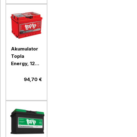
Akumulator
Topla
Energy, 12V,
45Ah, 420A,
D+, 108045
94,70 €