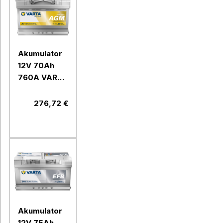
Akumulator
12V 70Ah
760A VARTA
DYNAMIC
AGM A7
276,72 €
Akumulator
12V 75Ah