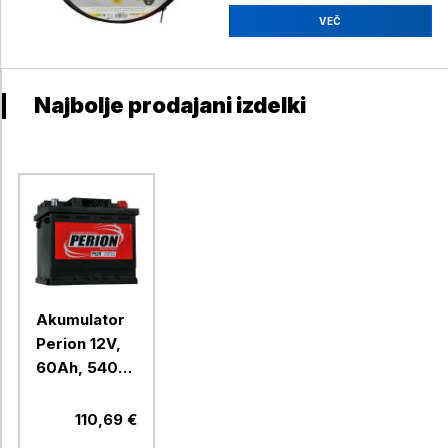
VEČ
Najbolje prodajani izdelki
Akumulator
Perion 12V,
60Ah, 540A,
D+, P62R
110,69 €