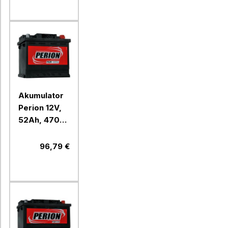
Akumulator
Perion 12V,
52Ah, 470A,
D+, P52R
96,79 €