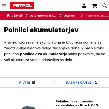
Avto oprema in avtomobilizem
Akumulatorji
Polnilci akumulatorjev
Polnilci akumulatorjev
Pravilno vzdrževanje akumulatorja je ključnega pomena za
zagotavljanje njegove dolge življenjske dobe. Z našo široko
ponudbo
polnilcev za akumulatorje
lahko poskrbite, da bo
vaš akumulator vedno pripravljen na delo.
RAZVRŠČANJE
FILTRI
Polnilec in vzdrževalec
akumulatorjev Bosch C80-Li