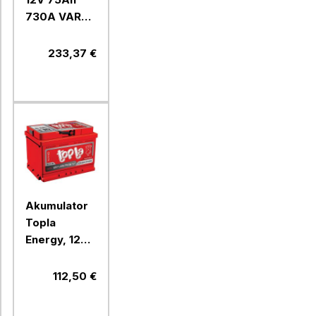
730A VARTA
DYNAMIC
EFB E46
233,37 €
Akumulator
Topla
Energy, 12V,
55Ah, 550A,
D+, 108054
112,50 €