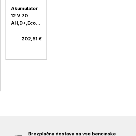
Akumulator
12 V 70
AH,D+,Ecordy
Stop & Go
AGM 213070
202,51 €
TOPLA
Brezplačna dostava na vse bencinske