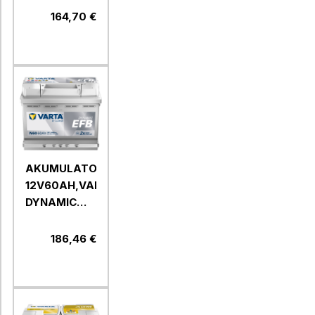
TRAKTOR,TOPLA
164,70 €
AKUMULATOR
12V60AH,VARTA
DYNAMIC
EFB, N60
186,46 €