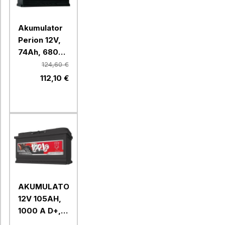
Akumulator
Perion 12V,
74Ah, 680A,
D+, P74R
124,60 €
112,10 €
AKUMULATOR
12V 105AH,
1000 A D+,
ENERGY