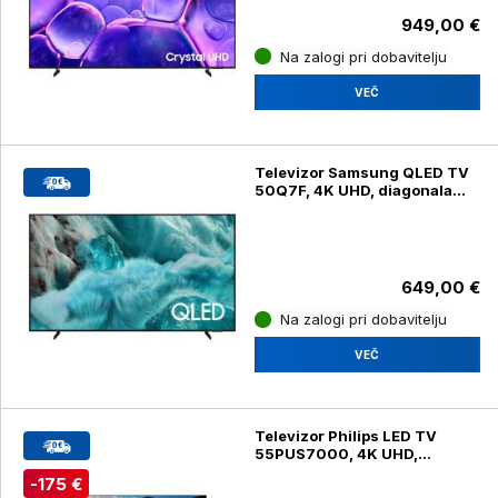
949,00 €
Na zalogi pri dobavitelju
VEČ
Televizor Samsung QLED TV
50Q7F, 4K UHD, diagonala
127 cm
649,00 €
Na zalogi pri dobavitelju
VEČ
Televizor Philips LED TV
55PUS7000, 4K UHD,
diagonala 139 cm
-175 €