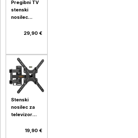
Pregibni TV
stenski
nosilec
VonHaus 24-
56'', do 45
29,90 €
kg
Stenski
nosilec za
televizor
Vonhaus s
popolnim
19,90 €
nagibom in