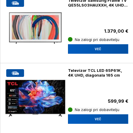
Televizor Samsung Frame TV
QE55LS03HAUXXH, 4K UHD,
diagonala 139 cm
1.379,00 €
Na zalogi pri dobavitelju
VEČ
Televizor TCL LED 65P61K,
4K UHD, diagonala 165 cm
599,99 €
Na zalogi pri dobavitelju
VEČ