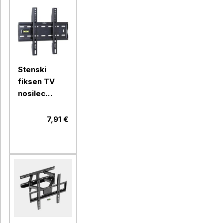
Stenski
fiksen TV
nosilec
VonHaus 15
do 42''
7,91 €