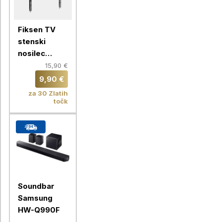
Fiksen TV
stenski
nosilec
VonHaus 37-
15,90 €
70'', do 35
9,90 €
kg
za 30 Zlatih
točk
Soundbar
Samsung
HW-Q990F