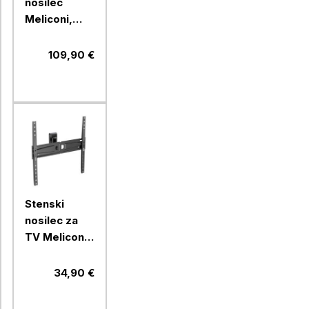
nosilec
Meliconi,
FlatStyle
FDRP600,
109,90 €
Fast Block
Stenski
nosilec za
TV Meliconi,
Flatstyle
FTR400 CG
34,90 €