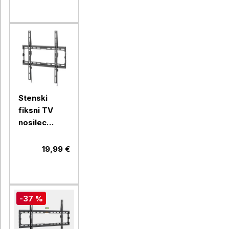
zasukom
Stenski
fiksni TV
nosilec
32''-70''
MANHATTAN,
19,99 €
40kg, črne
barve, ultra
tanek
-37 %