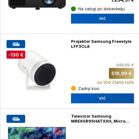
Na zalogi pri dobavitelju
VEČ
Projektor Samsung Freestyle
LFF3CLA
-130 €
649,99 €
519,99 €
za 100 Zlatih točk
Zadnji kosi
VEČ
Televizor Samsung
MRE65R95HATXXH, Micro
RGB, 4K UHD, diagonala 165
cm