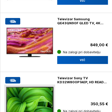
VEČ
Televizor Samsung
QE43QN90F QLED TV, 4K
UHD, diagonala 108 cm
849,00 €
Na zalogi pri dobavitelju
VEČ
Televizor Sony TV
KD32W800P1AEP, HD READY,
diagonala zaslona 80 cm
350,55 €
Na zalogi pri dobavitelju