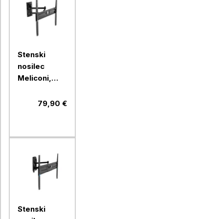
Stenski
nosilec
Meliconi,
FlatStyle
FDR400,
79,90 €
Fast Block
Stenski