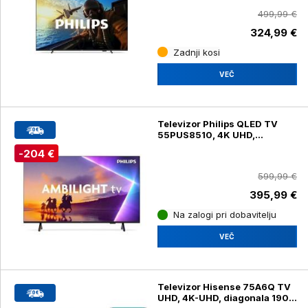
499,99 €
324,99 €
Zadnji kosi
VEČ
Televizor Philips QLED TV
55PUS8510, 4K UHD,
diagonala 139 cm
-204 €
599,99 €
395,99 €
Na zalogi pri dobavitelju
VEČ
Televizor Hisense 75A6Q TV
UHD, 4K-UHD, diagonala 190