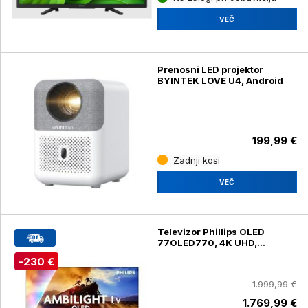
VEČ
Prenosni LED projektor
BYINTEK LOVE U4, Android
199,99 €
Zadnji kosi
VEČ
Televizor Phillips OLED
77OLED770, 4K UHD,
diagonala 195 cm
-230 €
1.999,99 €
1.769,99 €