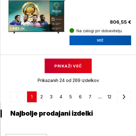
cm
806,55 €
Na zalogi pri dobavitelju
VEČ
PRIKAŽI VEČ
Prikazanih 24 od 269 izdelkov
1
2
3
4
5
6
7
...
12
Najbolje prodajani izdelki