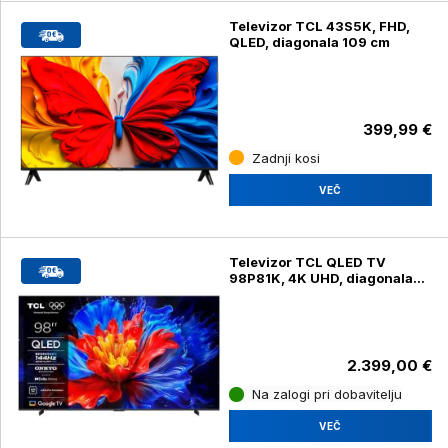
Televizor TCL 43S5K, FHD,
QLED, diagonala 109 cm
399,99 €
Zadnji kosi
VEČ
Televizor TCL QLED TV
98P81K, 4K UHD, diagonala
249 cm
2.399,00 €
Na zalogi pri dobavitelju
VEČ