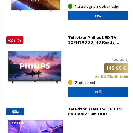
Na zalogi pri dobavitelju
VEČ
Televizor Philips LED TV,
-27 %
32PHS6000, HD Ready,
diagonala 80 cm
199,99 €
145,99 €
za 50 Zlatih točk
Zadnji kosi
VEČ
Televizor Samsung LED TV
85U8092F, 4K UHD,
diagonala 215 cm