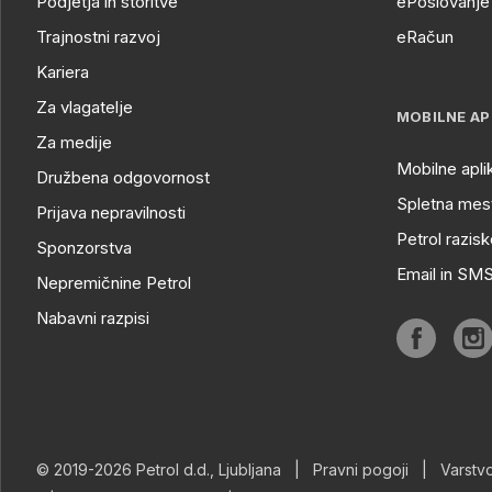
Podjetja in storitve
ePoslovanje 
Trajnostni razvoj
eRačun
Kariera
Za vlagatelje
MOBILNE AP
Za medije
Mobilne apli
Družbena odgovornost
Spletna mest
Prijava nepravilnosti
Petrol razisk
Sponzorstva
Email in SM
Nepremičnine Petrol
Nabavni razpisi
© 2019-2026 Petrol d.d., Ljubljana
|
Pravni pogoji
|
Varstv