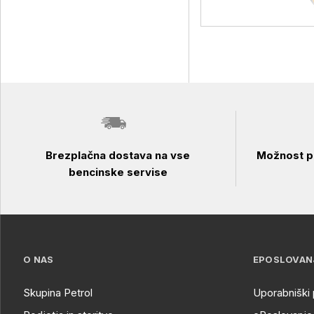
Brezplačna dostava na vse
Možnost pl
bencinske servise
O NAS
EPOSLOVAN
Skupina Petrol
Uporabniški 