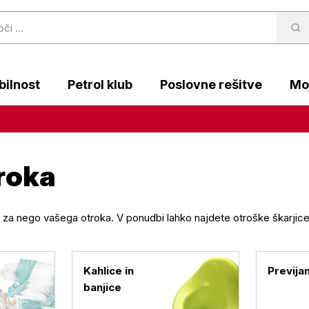
ilnost
Petrol klub
Poslovne rešitve
Moj
roka
v za nego vašega otroka. V ponudbi lahko najdete otroške škarjic
Kahlice in
Previja
banjice