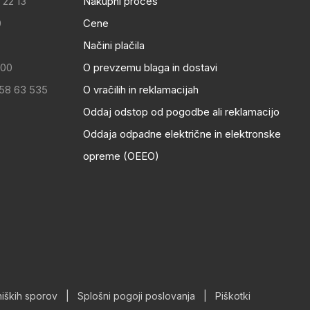
 22 13
Nakupni proces
0
Cene
Načini plačila
:00
O prevzemu blaga in dostavi
 58 63 535
O vračilih in reklamacijah
Oddaj odstop od pogodbe ali reklamacijo
Oddaja odpadne električne in elektronske
opreme (OEEO)
iških sporov
|
Splošni pogoji poslovanja
|
Piškotki