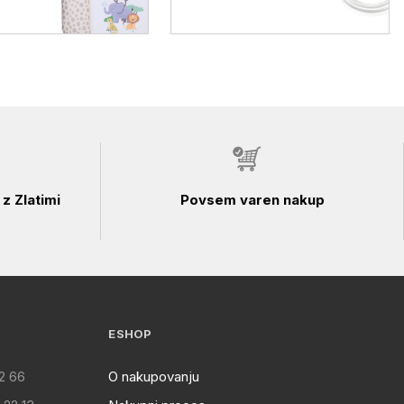
z Zlatimi
Povsem varen nakup
ESHOP
2 66
O nakupovanju