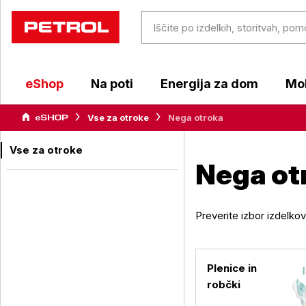
eShop
Na poti
Energija za dom
Mob
Vse za otroke
Nega otroka
Vse za otroke
Nega ot
Preverite izbor izdelko
Plenice in
robčki