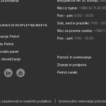
za podjetja
Brezplačna tel. št. eShop:
080
Klici iz tujine:
+386 14 71 45 9
Pon - pet:
6:00 - 21:00
Sob, ned in prazniki:
7:00 - 20
LIKACIJE IN SPLETNA MESTA
Klici za pravne osebe:
+386 1
kacije Petrol
Pon - pet:
7:00 - 15:00
a Petrol
ovalni panel
Pomoč in svetovanje
S obveščanje
Znanje in podpora
Petrol ceniki
o zasebnosti in osebnih podatkov
|
Izvensodno reševanje potrošn