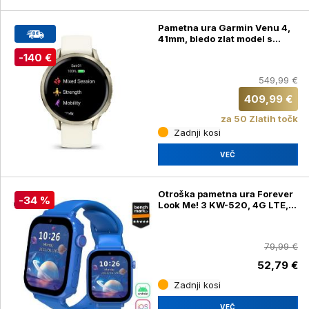
Pametna ura Garmin Venu 4,
41mm, bledo zlat model s
silikonskim paščkom v topli
-140 €
beli barvi
549,99 €
409,99 €
za 50 Zlatih točk
Zadnji kosi
VEČ
Otroška pametna ura Forever
-34 %
Look Me! 3 KW-520, 4G LTE,
1.85", modra
79,99 €
52,79 €
Zadnji kosi
VEČ