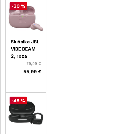
-30 %
Slušalke JBL
VIBE BEAM
2, roza
79,99 €
55,99 €
-48 %