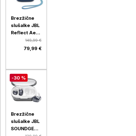
Brezžične
slušalke JBL
Reflect Aero
TWS, modra
149,99 €
79,99 €
-30 %
Brezžične
slušalke JBL
SOUNDGEAR
C, bele