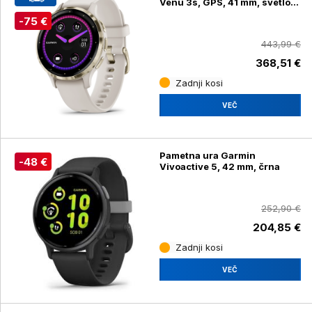
Venu 3s, GPS, 41 mm, svetlo
zlata
-75 €
443,99 €
368,51 €
Zadnji kosi
VEČ
Pametna ura Garmin
-48 €
Vivoactive 5, 42 mm, črna
252,90 €
204,85 €
Zadnji kosi
VEČ