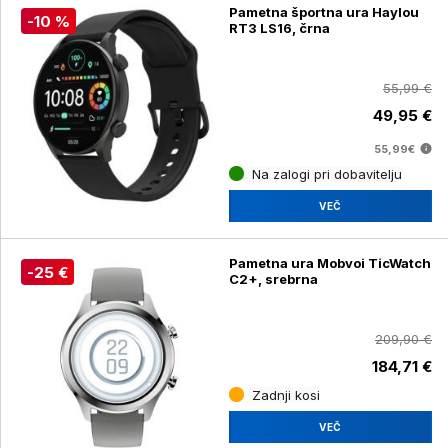
Pametna športna ura Haylou
-10 %
RT3 LS16, črna
55,99 €
49,95 €
55,99€
Na zalogi pri dobavitelju
VEČ
Pametna ura Mobvoi TicWatch
-25 €
C2+, srebrna
209,90 €
184,71 €
Zadnji kosi
VEČ