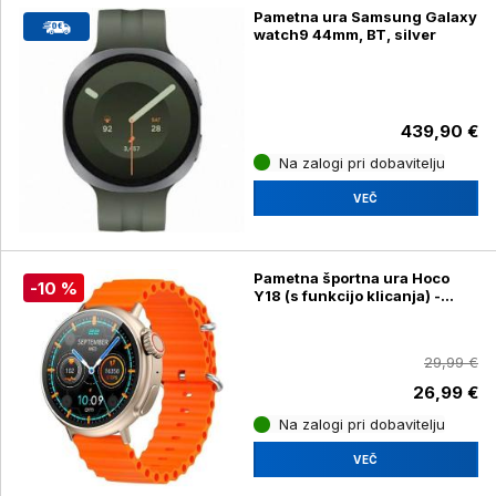
Pametna ura Samsung Galaxy
watch9 44mm, BT, silver
439,90 €
Na zalogi pri dobavitelju
VEČ
Pametna športna ura Hoco
-10 %
Y18 (s funkcijo klicanja) -
zlata
29,99 €
26,99 €
Na zalogi pri dobavitelju
VEČ