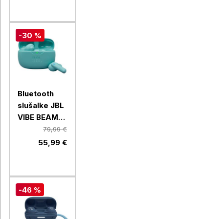
-30 %
Bluetooth
slušalke JBL
VIBE BEAM
2, modre
79,99 €
55,99 €
-46 %