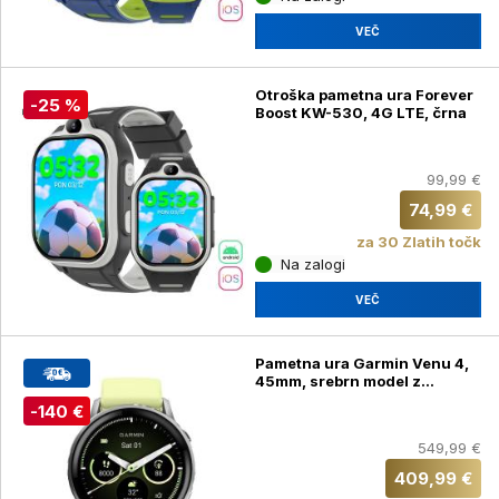
VEČ
Otroška pametna ura Forever
-25 %
Boost KW-530, 4G LTE, črna
99,99 €
74,99 €
za 30 Zlatih točk
Na zalogi
VEČ
Pametna ura Garmin Venu 4,
45mm, srebrn model z
rumenim silikonskim paščkom
-140 €
549,99 €
409,99 €