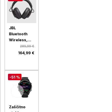
JBL
Bluetooth
Wireless,
brezžične
289,99 €
slušalke
164,99 €
Quantum 910
-51 %
Zaščitno