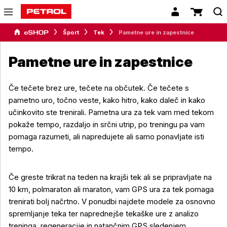
Šport
Tek
Pametne ure in zapestnice
Pametne ure in zapestnice
Če tečete brez ure, tečete na občutek. Če tečete s
pametno uro, točno veste, kako hitro, kako daleč in kako
učinkovito ste trenirali. Pametna ura za tek vam med tekom
pokaže tempo, razdaljo in srčni utrip, po treningu pa vam
pomaga razumeti, ali napredujete ali samo ponavljate isti
tempo.
Če greste trikrat na teden na krajši tek ali se pripravljate na
10 km, polmaraton ali maraton, vam GPS ura za tek pomaga
trenirati bolj načrtno. V ponudbi najdete modele za osnovno
spremljanje teka ter naprednejše tekaške ure z analizo
treninga, regeneracije in natančnim GPS sledenjem.