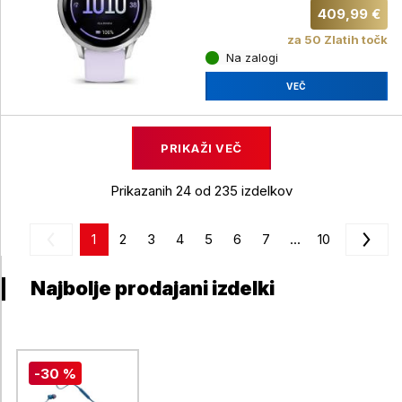
409,99 €
za 50 Zlatih točk
Na zalogi
VEČ
PRIKAŽI VEČ
Prikazanih 24 od 235 izdelkov
1
2
3
4
5
6
7
...
10
Najbolje prodajani izdelki
-30 %