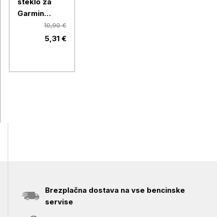
steklo za
Garmin
Forerunner
10,90 €
970 (41mm)
5,31 €
Brezplačna dostava na vse bencinske
servise