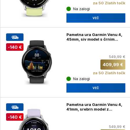
za 50 Zlatih točk
Na zalogi
VEČ
Pametna ura Garmin Venu 4,
45mm, siv model s črnim
silikonskim paščkom
-140 €
549,99 €
409,99 €
za 50 Zlatih točk
Na zalogi
VEČ
Pametna ura Garmin Venu 4,
41mm, srebrn model z
vijoličnim silikonskim
-140 €
paščkom
549,99 €