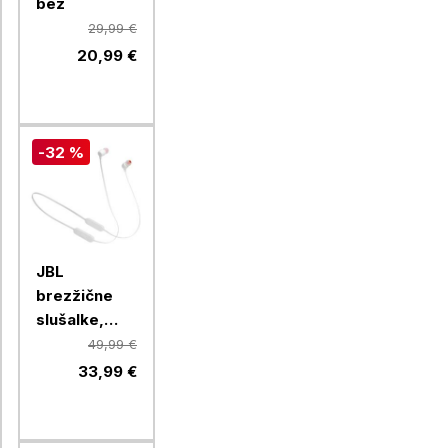
bež
29,99 €
20,99 €
-32 %
JBL
brezžične
slušalke,
Tune 125BT,
49,99 €
White
33,99 €