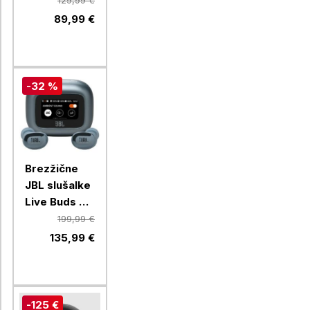
129,99 €
89,99 €
-32 %
Brezžične
JBL slušalke
Live Buds 3,
modre
199,99 €
135,99 €
-125 €