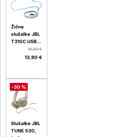
Žične
slušalke JBL
T310C USB-
C, modre
19,99 €
13,80 €
-30 %
Slušalke JBL
TUNE 530,