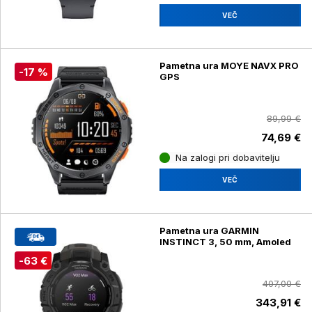
VEČ
Pametna ura MOYE NAVX PRO
-17 %
GPS
89,99 €
74,69 €
Na zalogi pri dobavitelju
VEČ
Pametna ura GARMIN
INSTINCT 3, 50 mm, Amoled
-63 €
407,00 €
343,91 €