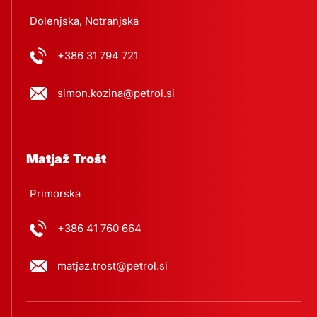
Dolenjska, Notranjska
+386 31 794 721
simon.kozina@petrol.si
Matjaž Trošt
Primorska
+386 41 760 664
matjaz.trost@petrol.si