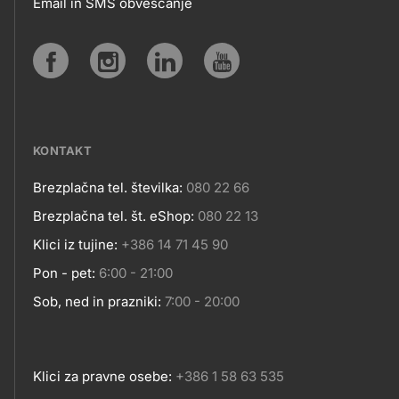
Email in SMS obveščanje
IN
SPLETNA
Social
MESTA
media
KONTAKT
Brezplačna tel. številka:
080 22 66
Kontakt
Brezplačna tel. št. eShop:
080 22 13
Klici iz tujine:
+386 14 71 45 90
Pon - pet:
6:00 - 21:00
Sob, ned in prazniki:
7:00 - 20:00
Klici za pravne osebe:
+386 1 58 63 535