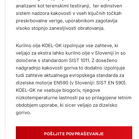
analizami kot terenskimi testiranji, ter edinstven
sistem nadzora kakovosti v vseh ključnih točkah
preskrbovalne verige, uporabnikom zagotavlja
visoko stopnjo zanesljivosti obratovanja.
Kurilno olje KOEL-GK izpolnjuje vse zahteve, ki
veljajo za ekstra lahko kurilno olje v Sloveniji in so
določene s standardom SIST 1011. Z doseženo
nadgradnjo kakovosti goriva to dodatno izpolnjuje
tudi zahteve aktualnega evropskega standarda za
dizelske motorje EN590 (v Sloveniji: SIST EN 590).
KOEL-GK ne vsebuje biogoriv, njegove
nizkotemperaturne lastnosti pa so prilagojene letnim
obdobjem uporabe, ki sicer veljajo za dizelsko
gorivo.
POŠLJITE POVPRAŠEVANJE