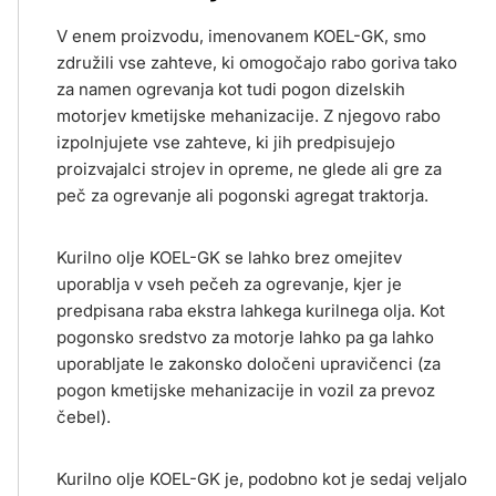
V enem proizvodu, imenovanem KOEL-GK, smo
združili vse zahteve, ki omogočajo rabo goriva tako
za namen ogrevanja kot tudi pogon dizelskih
motorjev kmetijske mehanizacije. Z njegovo rabo
izpolnjujete vse zahteve, ki jih predpisujejo
proizvajalci strojev in opreme, ne glede ali gre za
peč za ogrevanje ali pogonski agregat traktorja.
Kurilno olje KOEL-GK se lahko brez omejitev
uporablja v vseh pečeh za ogrevanje, kjer je
predpisana raba ekstra lahkega kurilnega olja. Kot
pogonsko sredstvo za motorje lahko pa ga lahko
uporabljate le zakonsko določeni upravičenci (za
pogon kmetijske mehanizacije in vozil za prevoz
čebel).
Kurilno olje KOEL-GK je, podobno kot je sedaj veljalo