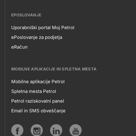
EPOSLOVANJE
Uporabniški portal Moj Petrol
EPOSLOVANJE
ePoslovanje za podjetja
eRačun
MOBILNE APLIKACIJE IN SPLETNA MESTA
Mobilne aplikacije Petrol
MOBILNE
Spletna mesta Petrol
Petrol raziskovalni panel
APLIKACIJE
Email in SMS obveščanje
IN
SPLETNA