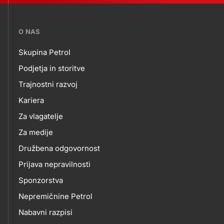
???
O NAS
petrol-
Skupina Petrol
skupno.footer-
O
Podjetja in storitve
title???
Trajnostni razvoj
NAS
Kariera
Za vlagatelje
Za medije
Družbena odgovornost
Prijava nepravilnosti
Sponzorstva
Nepremičnine Petrol
Nabavni razpisi