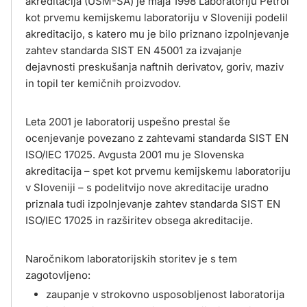
akreditacija (USM-SA) je maja 1998 Laboratoriju Petrol
kot prvemu kemijskemu laboratoriju v Sloveniji podelil
akreditacijo, s katero mu je bilo priznano izpolnjevanje
zahtev standarda SIST EN 45001 za izvajanje
dejavnosti preskušanja naftnih derivatov, goriv, maziv
in topil ter kemičnih proizvodov.
Leta 2001 je laboratorij uspešno prestal še
ocenjevanje povezano z zahtevami standarda SIST EN
ISO/IEC 17025. Avgusta 2001 mu je Slovenska
akreditacija – spet kot prvemu kemijskemu laboratoriju
v Sloveniji – s podelitvijo nove akreditacije uradno
priznala tudi izpolnjevanje zahtev standarda SIST EN
ISO/IEC 17025 in razširitev obsega akreditacije.
Naročnikom laboratorijskih storitev je s tem
zagotovljeno:
zaupanje v strokovno usposobljenost laboratorija