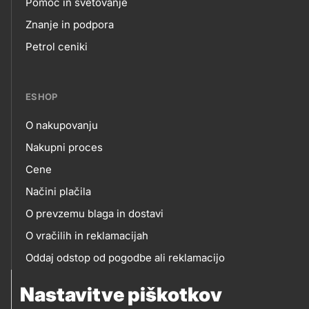
Pomoč in svetovanje
Footer
Znanje in podpora
Petrol ceniki
links
ESHOP
O nakupovanju
eshop
Nakupni proces
Cene
Načini plačila
O prevzemu blaga in dostavi
O vračilih in reklamacijah
Oddaj odstop od pogodbe ali reklamacijo
Oddaja odpadne električne in elektronske opreme
Nastavitve piškotkov
(OEEO)