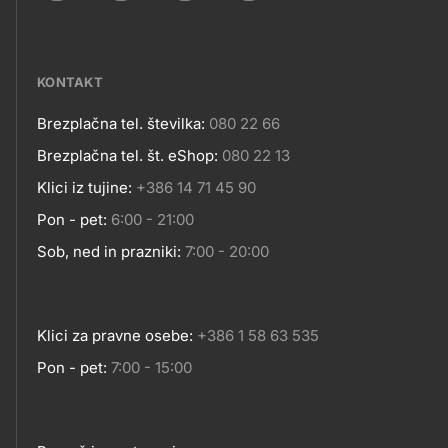
Social
MESTA
media
KONTAKT
Brezplačna tel. številka:
080 22 66
Kontakt
Brezplačna tel. št. eShop:
080 22 13
Klici iz tujine:
+386 14 71 45 90
Pon - pet:
6:00 - 21:00
Sob, ned in prazniki:
7:00 - 20:00
Klici za pravne osebe:
+386 1 58 63 535
Pon - pet:
7:00 - 15:00