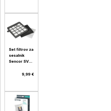
Set filtrov za
sesalnik
Sencor SVX
012HF za
SVC510/511/512
9,99 €