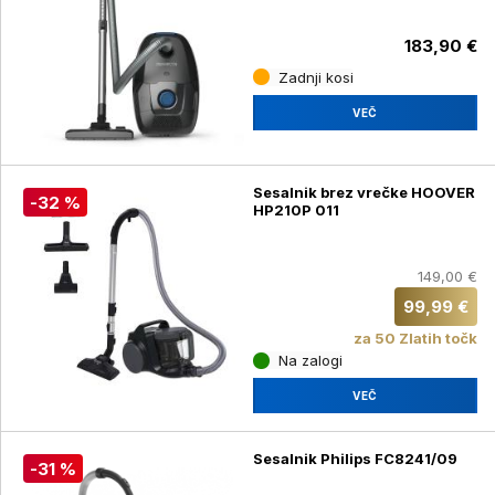
183,90 €
Zadnji kosi
VEČ
Sesalnik brez vrečke HOOVER
-32 %
HP210P 011
149,00 €
99,99 €
za 50 Zlatih točk
Na zalogi
VEČ
Sesalnik Philips FC8241/09
-31 %