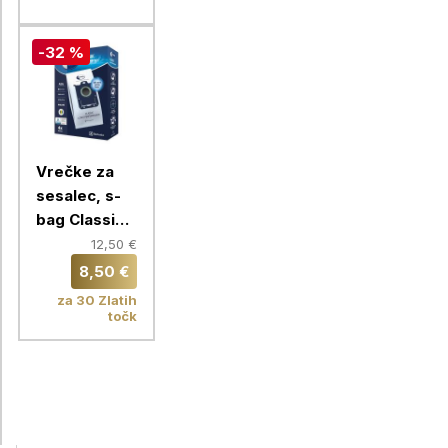
-32 %
Vrečke za
sesalec, s-
bag Classic
Long
12,50 €
Performance,
8,50 €
E201S,
za 30 Zlatih
Electrolux,
točk
4/1