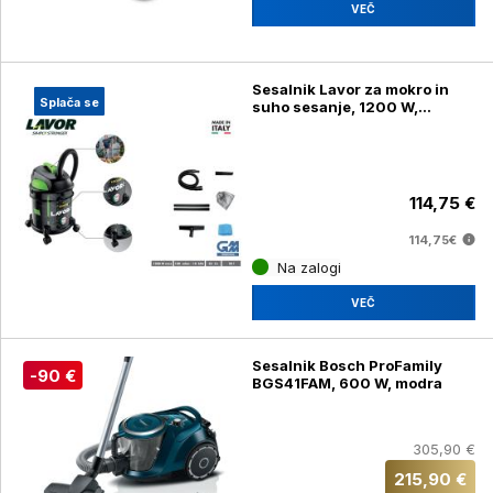
VEČ
Sesalnik Lavor za mokro in
Splača se
suho sesanje, 1200 W,
Rudy1200S
114,75 €
114,75€
Na zalogi
VEČ
Sesalnik Bosch ProFamily
-90 €
BGS41FAM, 600 W, modra
305,90 €
215,90 €