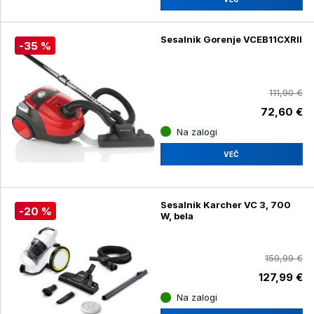
Sesalnik Gorenje VCEB11CXRII
-35 %
111,90 €
72,60 €
Na zalogi
VEČ
Sesalnik Karcher VC 3, 700
-20 %
W, bela
159,99 €
127,99 €
Na zalogi