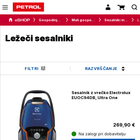
Gospodinjski aparati
Mali gospodinjski aparati
Sesalniki in parni čistilniki
Le
Ležeči sesalniki
RAZVRŠČANJE
FILTRI
Sesalnik z vrečko Electrolux
EUOC94DB, Ultra One
269,90 €
Na zalogi pri dobavitelju