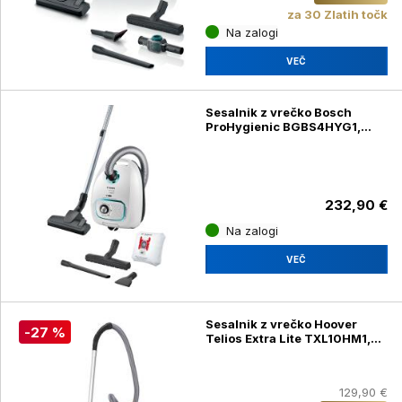
za 30 Zlatih točk
Na zalogi
VEČ
Sesalnik z vrečko Bosch
ProHygienic BGBS4HYG1,
600 W
232,90 €
Na zalogi
VEČ
Sesalnik z vrečko Hoover
-27 %
Telios Extra Lite TXL10HM1,
700 W
129,90 €