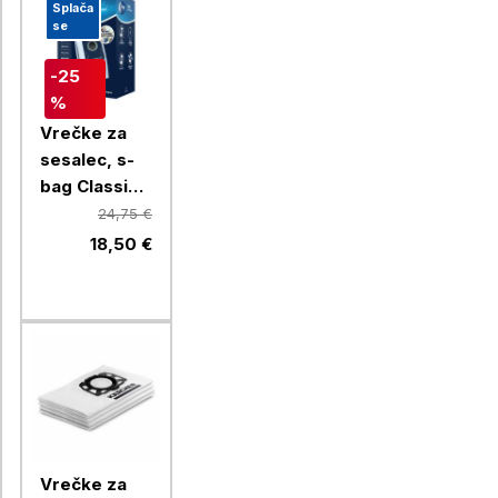
Splača
se
-25
%
Vrečke za
sesalec, s-
bag Classic
Long
24,75 €
Performance,
18,50 €
E201SM,
Electrolux,
12/1
Vrečke za