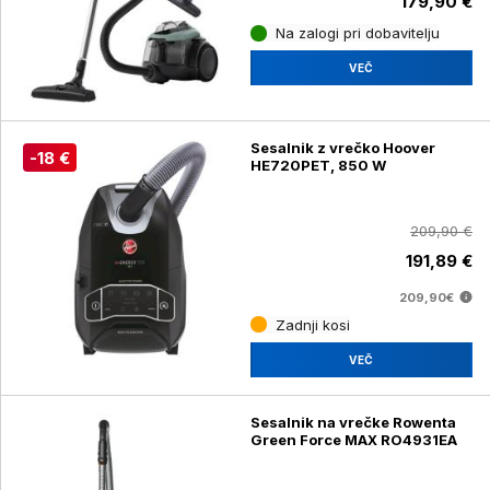
179,90 €
Na zalogi pri dobavitelju
VEČ
Sesalnik z vrečko Hoover
-18 €
HE720PET, 850 W
209,90 €
191,89 €
209,90€
Zadnji kosi
VEČ
Sesalnik na vrečke Rowenta
Green Force MAX RO4931EA