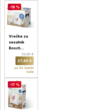
-19 %
Vrečke za
sesalnik
Bosch
BBZ16GALL,
33,90 €
16 kom
27,40 €
za 30 Zlatih
točk
-17 %