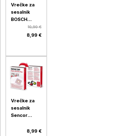
Vrečke za
sesalnik
BOSCH
BBZ41FGALL,
10,90 €
4 KOM
8,99 €
Vrečke za
sesalnik
Sencor
SVC45/52,
5/1
8,99 €