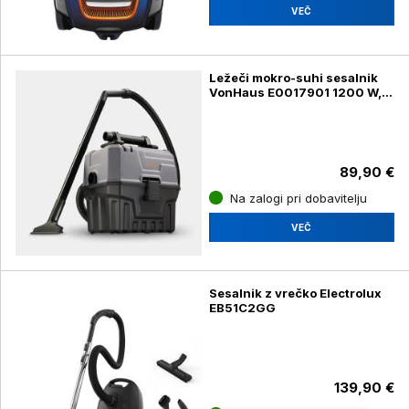
VEČ
Ležeči mokro-suhi sesalnik
VonHaus E0017901 1200 W, s
funkcijo pihanja
89,90 €
Na zalogi pri dobavitelju
VEČ
Sesalnik z vrečko Electrolux
EB51C2GG
139,90 €