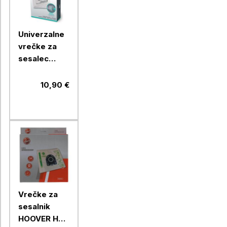
Univerzalne
vrečke za
sesalec
Gorenje
GB2MBUP
10,90 €
Vrečke za
sesalnik
HOOVER H85