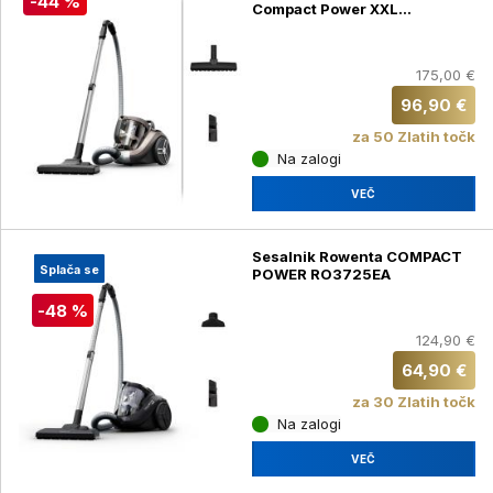
-44 %
Compact Power XXL
RO4B30EA
175,00 €
96,90 €
za 50 Zlatih točk
Na zalogi
VEČ
Sesalnik Rowenta COMPACT
Splača se
POWER RO3725EA
-48 %
124,90 €
64,90 €
za 30 Zlatih točk
Na zalogi
VEČ