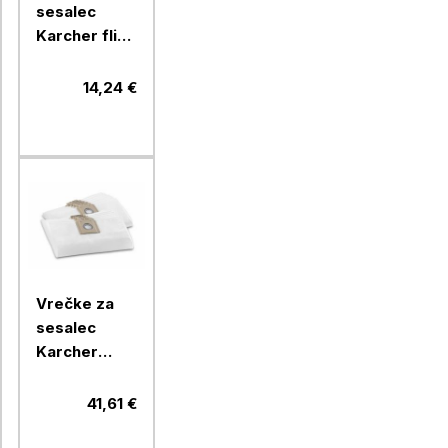
sesalec
Karcher flis
KFI 357 za
WD2/3 in SE
14,24 €
4.002,
2.863-314, 4
vrečke
Vrečke za
sesalec
Karcher
koprenaste
T10 in T12 10
41,61 €
kosov,
6.904-315