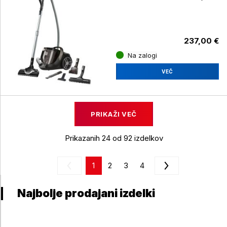
brez vrečke
237,00 €
Na zalogi
VEČ
PRIKAŽI VEČ
Prikazanih 24 od 92 izdelkov
1
2
3
4
Najbolje prodajani izdelki