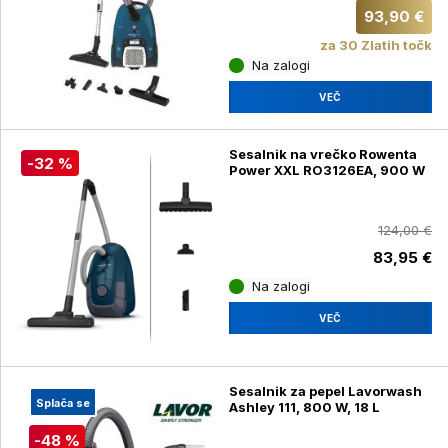
93,90 €
za 30 Zlatih točk
Na zalogi
VEČ
Sesalnik na vrečko Rowenta
-32 %
Power XXL RO3126EA, 900 W
124,00 €
83,95 €
Na zalogi
VEČ
Sesalnik za pepel Lavorwash
Splača se
Ashley 111, 800 W, 18 L
-48 %