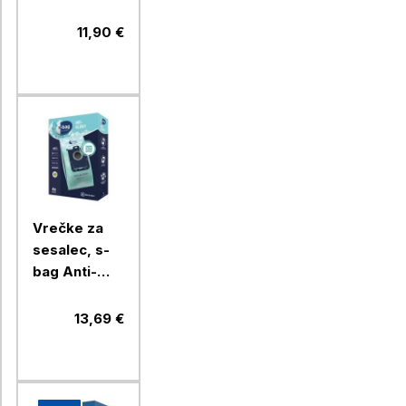
4/1
11,90 €
Vrečke za
sesalec, s-
bag Anti-
Allergy,
E206S,
13,69 €
Electrolux,
4/1