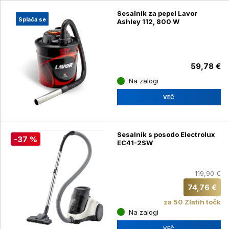
Sesalnik za pepel Lavor
Splača se
Ashley 112, 800 W
59,78 €
Na zalogi
VEČ
Sesalnik s posodo Electrolux
-37 %
EC41-2SW
119,90 €
74,76 €
za 50 Zlatih točk
Na zalogi
VEČ