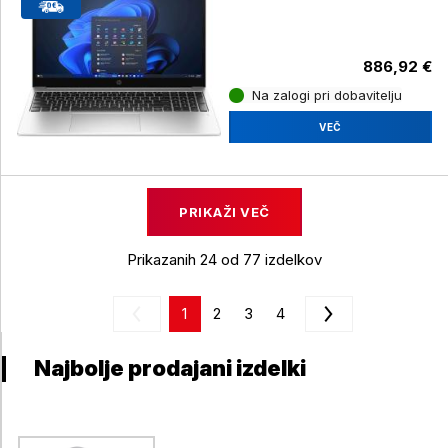
Windows 11 Home
886,92 €
Na zalogi pri dobavitelju
VEČ
PRIKAŽI VEČ
Prikazanih 24 od 77 izdelkov
1
2
3
4
Najbolje prodajani izdelki