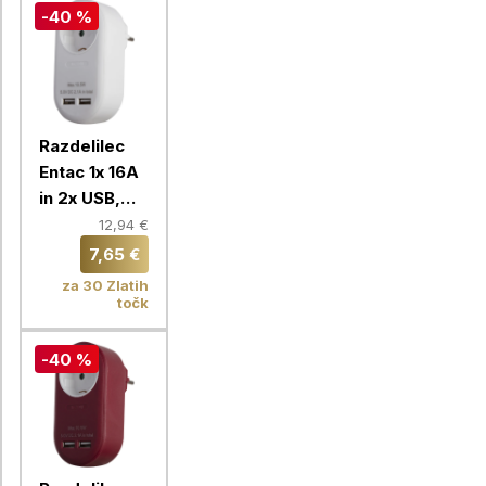
-40 %
Razdelilec
Entac 1x 16A
in 2x USB,
bela
12,94 €
7,65 €
za 30 Zlatih
točk
-40 %