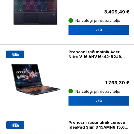
240Hz / RTX 5070 Ti 12GB /
NoOS
3.409,49 €
Na zalogi pri dobavitelju
VEČ
Prenosni računalnik Acer
Nitro V 16 ANV16-42-R2J9
Ryzen 7 260 / 32GB / SSD 1TB
/ 16'' WUXGA IPS 180Hz / RTX
5060/ NoOS / AI
1.763,30 €
Na zalogi pri dobavitelju
VEČ
Prenosni računalnik Lenovo
IdeaPad Slim 3 15AMN8 15,6"
(39,62cm) FHD Ryzen 5