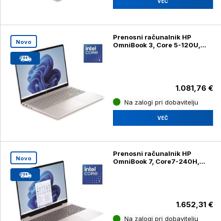
VEČ
Prenosni računalnik HP
Novo
OmniBook 3, Core 5-120U,
16GB, SSD 512GB, 16'' 2K
300, 3Y z W11Home
1.081,76 €
Na zalogi pri dobavitelju
VEČ
Prenosni računalnik HP
Novo
OmniBook 7, Core7-240H,
24GB, SSD 512, 16'' 2K IPS
1.652,31 €
Na zalogi pri dobavitelju