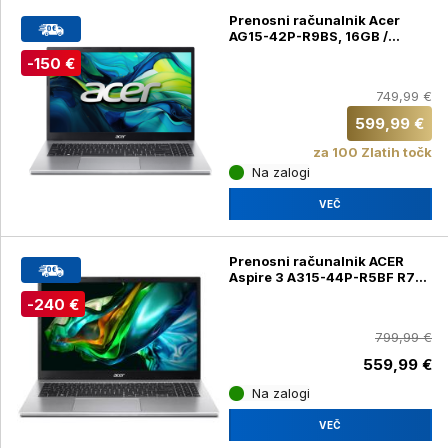
Prenosni računalnik Acer
AG15-42P-R9BS, 16GB /
512GB, SSD, Windows 11 Home
-150 €
749,99 €
599,99 €
za 100 Zlatih točk
Na zalogi
VEČ
Prenosni računalnik ACER
Aspire 3 A315-44P-R5BF R7-
5700U/16GB/SSD/512GB/15,6''F
-240 €
799,99 €
559,99 €
Na zalogi
VEČ