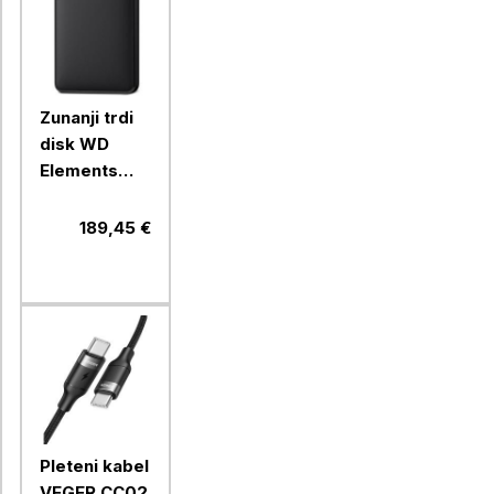
Zunanji trdi
disk WD
Elements
Portable,
5TB, USB3,.2
189,45 €
2,5",
WDBU6Y0050BBK-
WESN
Pleteni kabel
VEGER CC02