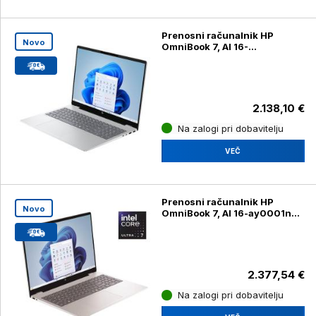
Prenosni računalnik HP
Novo
OmniBook 7, AI 16-
ay0000nm, U7-255H, 32GB,
SSD 1TB, 16''2.5K 240Hz
2.138,10 €
Na zalogi pri dobavitelju
VEČ
Prenosni računalnik HP
Novo
OmniBook 7, AI 16-ay0001nm,
U7-255H, 32GB, SSD 2TB,
16''WQXGA
2.377,54 €
Na zalogi pri dobavitelju