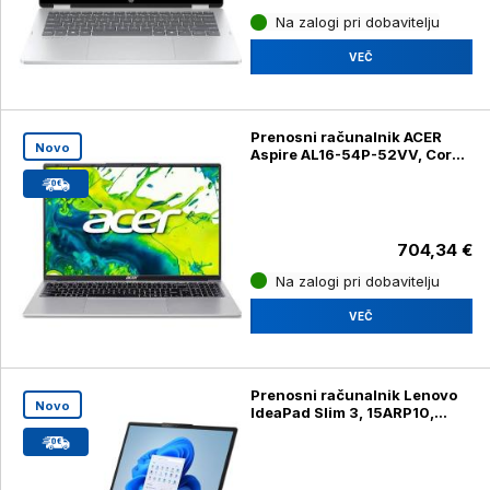
Na zalogi pri dobavitelju
VEČ
Prenosni računalnik ACER
Novo
Aspire AL16-54P-52VV, Core
5, 120U, 16GB, SSD 512GB
704,34 €
Na zalogi pri dobavitelju
VEČ
Prenosni računalnik Lenovo
Novo
IdeaPad Slim 3, 15ARP10,
15,3" (38,86cm), WUXGA
Ryzen 5, 7535HS 16GB, 1TB z
Windows 11 Home