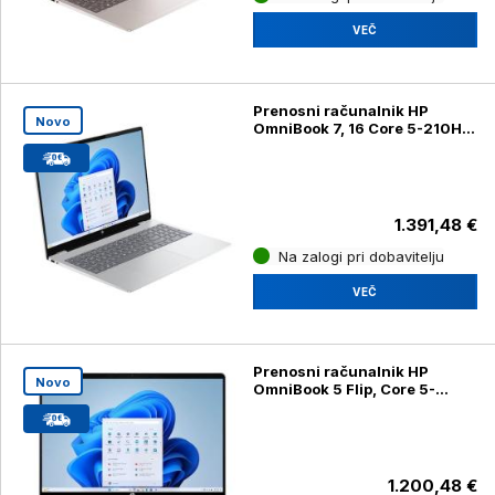
VEČ
Prenosni računalnik HP
Novo
OmniBook 7, 16 Core 5-210H,
16GB, SSD 512, 16''2K IPS
1.391,48 €
Na zalogi pri dobavitelju
VEČ
Prenosni računalnik HP
Novo
OmniBook 5 Flip, Core 5-
120U, 16GB, SSD 1TB, 14-
fp0006nm, 14''2K
1.200,48 €