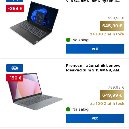
V15 G4 AMN, AMD Ryzen 3
7320U, 15,6", 16GB, 512 GB,
-354 €
Windows 11 Home + darilo
torba
999,99 €
645,99 €
za 100 Zlatih točk
Na zalogi
VEČ
Prenosni računalnik Lenovo
IdeaPad Slim 3 15AMN8, AMD
Ryzen 5 7520U, 16GB, 512
-150 €
GB, Windows 11 Home + darilo
torba
799,99 €
649,99 €
za 100 Zlatih točk
Na zalogi
VEČ