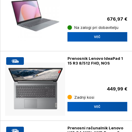
7520U 16GB 512GB, Windows
11 Home
676,97 €
Na zalogi pri dobavitelju
VEČ
Prenosnik Lenovo IdeaPad 1
15 R3 8/512 FHD, NOS
449,99 €
Zadnji kosi
VEČ
Prenosni računalnik Lenovo