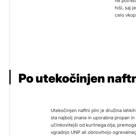
ne potreb
hiši, saj 
celo vkop
Po utekočinjen naftn
Utekočinjen naftni plin je družina lahkih
sta najbolj znana in uporabna propan in 
učinkovitejši od kurilnega olja, premoga 
vgradnjo UNP ali obnovitvijo ogrevalneg