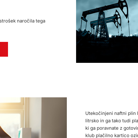
strošek naročila tega
Utekočinjeni naftni pli
litrsko in ga tako tudi 
ki ga poravnate z gotovi
klub plačilno kartico oz