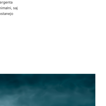
nergenta
imalni, saj
 ostanejo