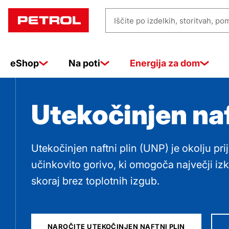
Utekočinje
Iščite
naftni
po
izdelkih,
eShop
Na poti
Energija za dom
storitvah,
pomoči
plin
…
Utekočinjen naf
Utekočinjen naftni plin (UNP) je okolju pr
učinkovito gorivo, ki omogoča največji izk
skoraj brez toplotnih izgub.
NAROČITE UTEKOČINJEN NAFTNI PLIN