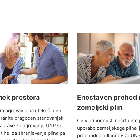
nek prostora
Enostaven prehod 
zemeljski plin
m ogrevanja na utekočinjen
ihranite dragocen stanovanjski
Če v prihodnosti načrtujete
Naprave za ogrevanje UNP so
uporabo zemeljskega plina, 
tihe, za shranjevanje plina pa
predhodna odločitev za UNP