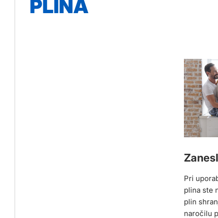
PLINA
Zanesl
Pri upora
plina ste 
plin shran
naročilu 