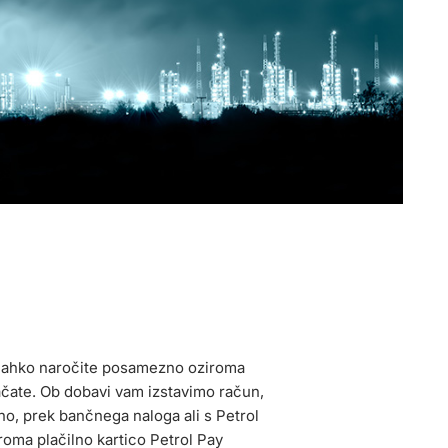
n lahko naročite posamezno oziroma
plačate. Ob dobavi vam izstavimo račun,
no, prek bančnega naloga ali s Petrol
iroma plačilno kartico Petrol Pay