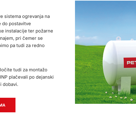
ve sistema ogrevanja na
e do postavitve
e instalacije ter požarne
najem, pri čemer se
imo pa tudi za redno
ločite tudi za montažo
UNP plačevali po dejanski
i dobavi.
AMA