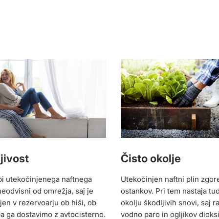
jivost
Čisto okolje
bi utekočinjenega naftnega
Utekočinjen naftni plin zgor
neodvisni od omrežja, saj je
ostankov. Pri tem nastaja tu
jen v rezervoarju ob hiši, ob
okolju škodljivih snovi, saj r
pa ga dostavimo z avtocisterno.
vodno paro in ogljikov dioks