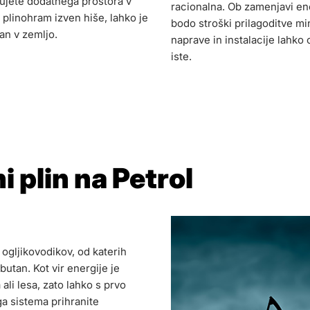
ujete dodatnega prostora v
racionalna. Ob zamenjavi e
je plinohram izven hiše, lahko je
bodo stroški prilagoditve min
an v zemljo.
naprave in instalacije lahko
iste.
i plin na Petrol
 ogljikovodikov, od katerih
butan. Kot vir energije je
ali lesa, zato lahko s prvo
a sistema prihranite