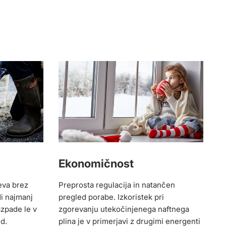
Ekonomičnost
eva brez
Preprosta regulacija in natančen
di najmanj
pregled porabe. Izkoristek pri
azpade le v
zgorevanju utekočinjenega naftnega
id.
plina je v primerjavi z drugimi energenti