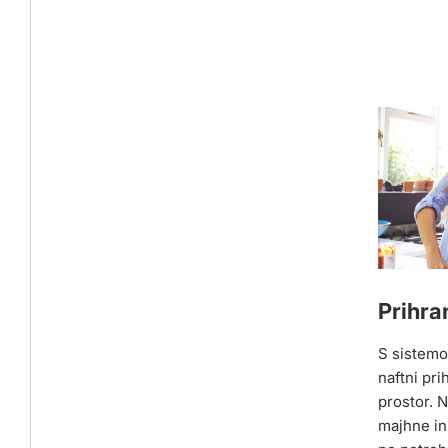
Prihra
S sistemo
naftni pr
prostor. 
majhne in 