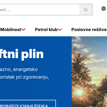
n
Mobilnost
Petrol klub
Poslovne rešitve
tni plin
ijazno, energetsko
oristek pri zgorevanju,
SPOROČITE STANJE ŠTEVCA