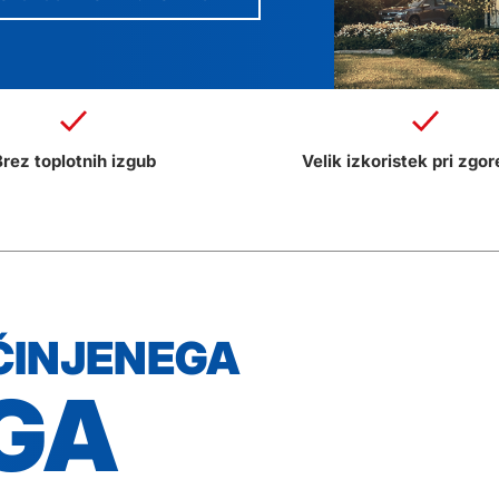
rez toplotnih izgub
Velik izkoristek pri zgo
ČINJENEGA
GA