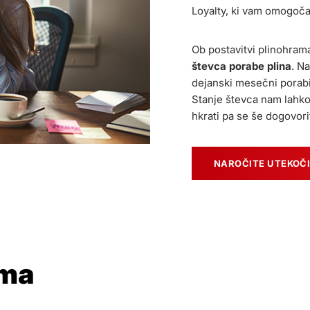
Loyalty, ki vam omogoča
Ob postavitvi plinohram
števca porabe plina
. N
dejanski mesečni porabi
Stanje števca nam lahk
hkrati pa se še dogovori
NAROČITE UTEKOČI
ama