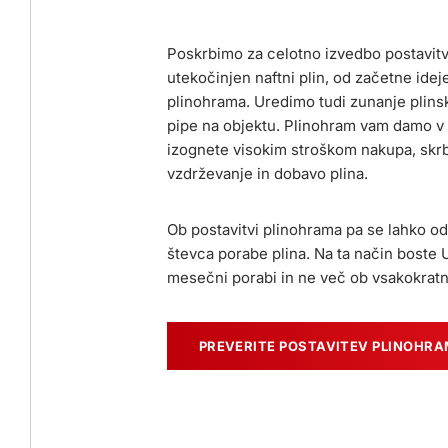
Poskrbimo za celotno izvedbo postavit
utekočinjen naftni plin, od začetne idej
plinohrama. Uredimo tudi zunanje plinsk
pipe na objektu. Plinohram vam damo v 
izognete visokim stroškom nakupa, skrb
vzdrževanje in dobavo plina.
Ob postavitvi plinohrama pa se lahko od
števca porabe plina. Na ta način boste 
mesečni porabi in ne več ob vsakokratn
PREVERITE POSTAVITEV PLINOHR