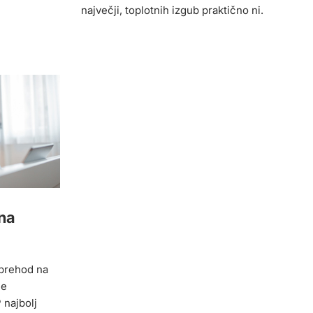
največji, toplotnih izgub praktično ni.
na
 prehod na
je
 najbolj