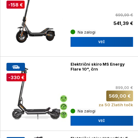
-158 €
699,99 €
541,39 €
Na zalogi
VEČ
Električni skiro MS Energy
Flare 10", črn
-330 €
899,00 €
569,00 €
za 50 Zlatih točk
Na zalogi
VEČ