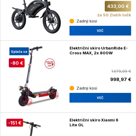
433,00 €
za 50 Zlatih točk
Zadnji kosi
VEČ
Električni skiro UrbanRide E-
Splača se
Cross MAX, 2x 800W
-80 €
1.079,00 €
998,97 €
Zadnji kosi
VEČ
Električni skiro Xiaomi 6
-151 €
Lite GL