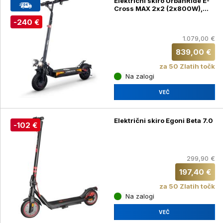
Električni skiro UrbanRide E-
Cross MAX 2x2 (2x800W),
črn
-240 €
1.079,00 €
839,00 €
za 50 Zlatih točk
Na zalogi
VEČ
Električni skiro Egoni Beta 7.0
-102 €
299,90 €
197,40 €
za 50 Zlatih točk
Na zalogi
VEČ