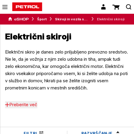
Šport
Skiroji in vozila s kolesci
Električni skiroji
Električni skiroji
Električni skiro je danes zelo priljubljeno prevozno sredstvo.
Ne le, da je vožnja z njim zelo udobna in tiha, ampak tudi
zelo ekonomična, kar omogoča električni motor. Električni
skiro vsekakor priporočamo vsem, ki si želite udobja na poti
v službo in domov, hkrati pa se želite izogniti vsem
prometnim konicam v mestnih središčih.
Preberite več
RAZVRŠČANJE
FILTRI