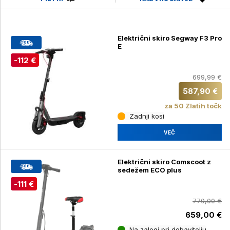
Električni skiro Segway F3 Pro
E
-112 €
699,99 €
587,90 €
za 50 Zlatih točk
Zadnji kosi
VEČ
Električni skiro Comscoot z
sedežem ECO plus
-111 €
770,00 €
659,00 €
Na zalogi pri dobavitelju