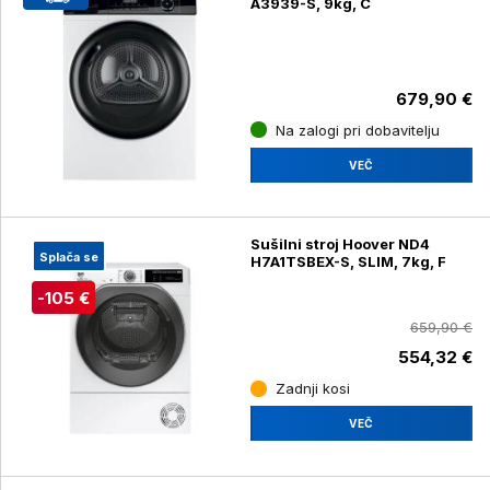
A3939-S, 9kg, C
679,90 €
Na zalogi pri dobavitelju
VEČ
Sušilni stroj Hoover ND4
Splača se
H7A1TSBEX-S, SLIM, 7kg, F
-105 €
659,90 €
554,32 €
Zadnji kosi
VEČ