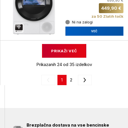
699,90 €
449,90 €
za 50 Zlatih točk
Ni na zalogi
VEČ
PRIKAŽI VEČ
Prikazanih 24 od 35 izdelkov
1
2
Brezplačna dostava na vse bencinske