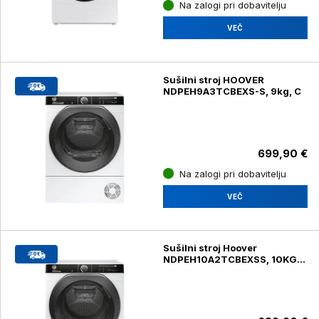
Na zalogi pri dobavitelju
VEČ
Sušilni stroj HOOVER
NDPEH9A3TCBEXS-S, 9kg, C
699,90 €
Na zalogi pri dobavitelju
VEČ
Sušilni stroj Hoover
NDPEH10A2TCBEXSS, 10KG,
E, toplotna črpalka