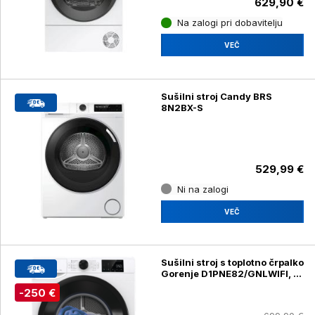
629,90 €
Na zalogi pri dobavitelju
VEČ
Sušilni stroj Candy BRS
8N2BX-S
529,99 €
Ni na zalogi
VEČ
Sušilni stroj s toplotno črpalko
Gorenje D1PNE82/GNLWIFI, 8
kg
-250 €