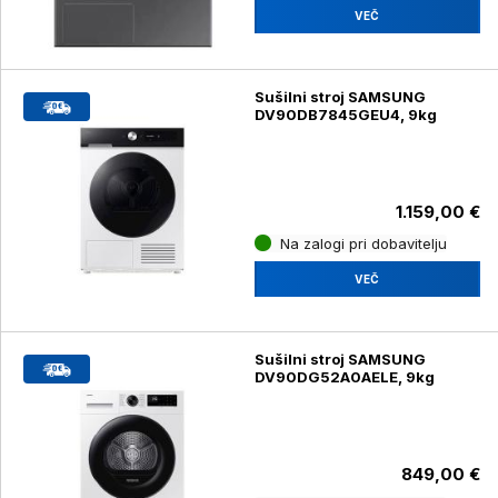
VEČ
Sušilni stroj SAMSUNG
DV90DB7845GEU4, 9kg
1.159,00 €
Na zalogi pri dobavitelju
VEČ
Sušilni stroj SAMSUNG
DV90DG52A0AELE, 9kg
849,00 €