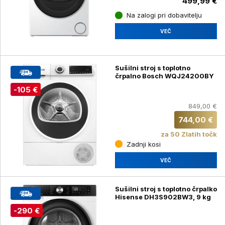
499,99 €
Na zalogi pri dobavitelju
VEČ
Sušilni stroj s toplotno
črpalno Bosch WQJ24200BY
-105 €
849,00 €
744,00 €
za 50 Zlatih točk
Zadnji kosi
VEČ
Sušilni stroj s toplotno črpalko
Hisense DH3S902BW3, 9 kg
-290 €