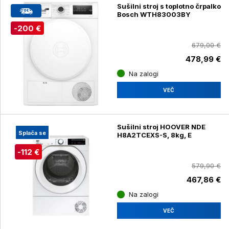
Sušilni stroj s toplotno črpalko
Bosch WTH83003BY
-200 €
679,00 €
478,99 €
Na zalogi
VEČ
Sušilni stroj HOOVER NDE
Splača se
H8A2TCEXS-S, 8kg, E
-112 €
579,90 €
467,86 €
Na zalogi
VEČ