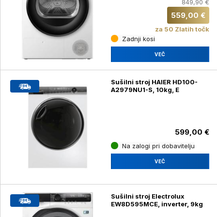
849,90 €
559,00 €
za 50 Zlatih točk
Zadnji kosi
VEČ
Sušilni stroj HAIER HD100-
A2979NU1-S, 10kg, E
599,00 €
Na zalogi pri dobavitelju
VEČ
Sušilni stroj Electrolux
EW8D595MCE, inverter, 9kg