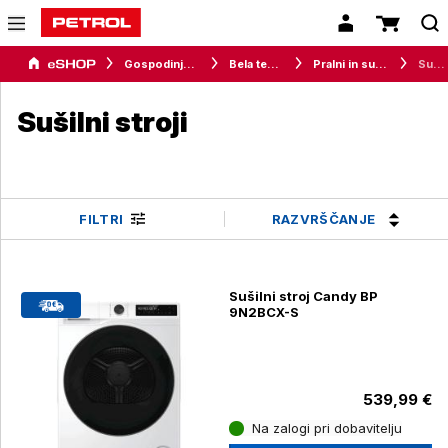
Gospodinjski aparati
Bela tehnika
Pralni in sušilni stroji
Sušilni stroji
Sušilni stroji
RAZVRŠČANJE
FILTRI
Sušilni stroj Candy BP
9N2BCX-S
539,99 €
Na zalogi pri dobavitelju