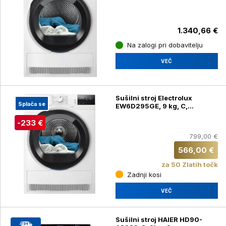
1.340,66 €
Na zalogi pri dobavitelju
VEČ
Sušilni stroj Electrolux
Splača se
EW6D295GE, 9 kg, C,
GentleCare
-233 €
799,00 €
566,00 €
za 50 Zlatih točk
Zadnji kosi
VEČ
Sušilni stroj HAIER HD90-