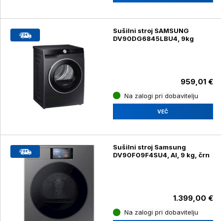
Sušilni stroj SAMSUNG
DV90DG6845LBU4, 9kg
959,01 €
Na zalogi pri dobavitelju
VEČ
Sušilni stroj Samsung
DV90F09F4SU4, AI, 9 kg, črn
1.399,00 €
Na zalogi pri dobavitelju