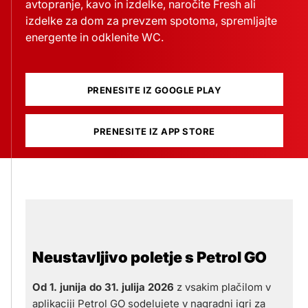
avtopranje, kavo in izdelke, naročite Fresh ali
izdelke za dom za prevzem spotoma, spremljajte
energente in odklenite WC.
PRENESITE IZ GOOGLE PLAY
PRENESITE IZ APP STORE
Neustavljivo poletje s Petrol GO
Od 1. junija do 31. julija 2026
z vsakim plačilom v
aplikaciji Petrol GO sodelujete v nagradni igri za