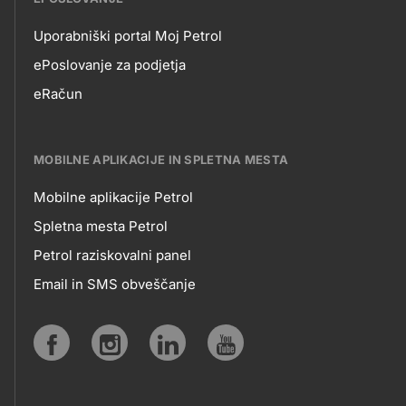
Uporabniški portal Moj Petrol
EPOSLOVANJE
ePoslovanje za podjetja
eRačun
MOBILNE APLIKACIJE IN SPLETNA MESTA
Mobilne aplikacije Petrol
MOBILNE
Spletna mesta Petrol
Petrol raziskovalni panel
APLIKACIJE
Email in SMS obveščanje
IN
SPLETNA
Social
MESTA