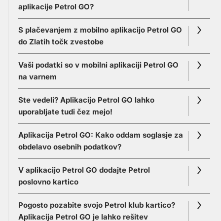
aplikacije Petrol GO?
ugodnosti in popuste pri nakupu naših
sredstvo (Visa, MasterCard, Petrol klub
izdelkov in storitev, zbrana Zlata zrna pa
plačilna kartica ali plačilna kartica Petrol Pay
S plačevanjem z mobilno aplikacijo Petrol GO
brezplačno kavo.
Loyalty). Ko gorivo natočite in ga z aplikacijo
do Zlatih točk zvestobe
Petrol GO plačate, se bo transakcija
zabeležila tako v vaši aplikaciji kot v našem
Zlata zrna, ki ste jih z aplikacijo Petrol GO
Vaši podatki so v mobilni aplikaciji Petrol GO
sistemu. Potrdilo, da je bilo gorivo uspešno
zbrali do konca decembra, lahko koristite do
na varnem
plačano bo prejelo tudi naše prodajno osebje
konca januarja prihodnje leto. Brezplačna
za blagajno bencinskega servisa. Ob prejemu
kava, pridobljena z Zlatimi zrni, je veljavna 30
Ste vedeli? Aplikacijo Petrol GO lahko
potrdila o uspešnem plačilu v aplikaciji lahko
dni.
uporabljate tudi čez mejo!
tako brez skrbi odpeljete dalje.
Aplikacija Petrol GO: Kako oddam soglasje za
obdelavo osebnih podatkov?
V aplikacijo Petrol GO dodajte Petrol
poslovno kartico
Pogosto pozabite svojo Petrol klub kartico?
Aplikacija Petrol GO je lahko rešitev