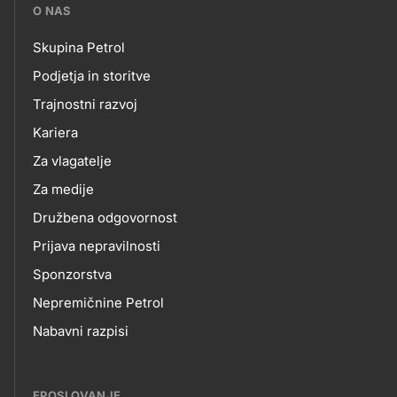
???
O NAS
petrol-
Skupina Petrol
skupno.footer-
O
Podjetja in storitve
title???
Trajnostni razvoj
NAS
Kariera
Za vlagatelje
Za medije
Družbena odgovornost
Prijava nepravilnosti
Sponzorstva
Nepremičnine Petrol
Nabavni razpisi
EPOSLOVANJE