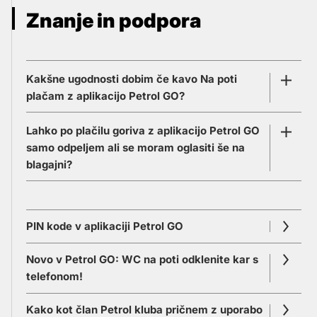
Znanje in podpora
Kakšne ugodnosti dobim če kavo Na poti
plačam z aplikacijo Petrol GO?
Če za vrhunski okus
Kave Na poti
plačujete z
Lahko po plačilu goriva z aplikacijo Petrol GO
uporabo mobilne aplikacije Petrol GO
, vas za
samo odpeljem ali se moram oglasiti še na
vašo zvestobo še posebej nagradimo. Za
blagajni?
vsako popito kavo, torej za vsak zapravljen
evro, članom Petrol kluba v aplikaciji namreč
Ne, ob plačilu goriva z aplikacijo Petrol GO
podarimo:
vam blagajne ni potrebno obiskati.
PIN kode v aplikaciji Petrol GO
Aplikacija vsem voznikom omogoča najbolj
eno
Zlato točko
in
Novo v Petrol GO: WC na poti odklenite kar s
preprosto in najhitrejše plačilo goriva, ki ga
eno
Zlato zrno
.
telefonom!
lahko opravite kar iz avta. Potrebujete le
pametni telefon, na katerem je aplikacija
Kako kot član Petrol kluba pričnem z uporabo
Zbrane zlate točke vam prinašajo številne
Petrol GO nameščena in dodano plačilno