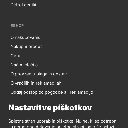
Petrol ceniki
links
ESHOP
O nakupovanju
eshop
Nakupni proces
Cene
Načini plačila
O prevzemu blaga in dostavi
O vračilih in reklamacijah
Oddaj odstop od pogodbe ali reklamacijo
Oddaja odpadne električne in elektronske opreme
Nastavitve piškotkov
(OEEO)
Spletna stran uporablja piškotke. Nujne, ki so potrebni
za nemoteno delovanje spletne strani, smo že naložili.