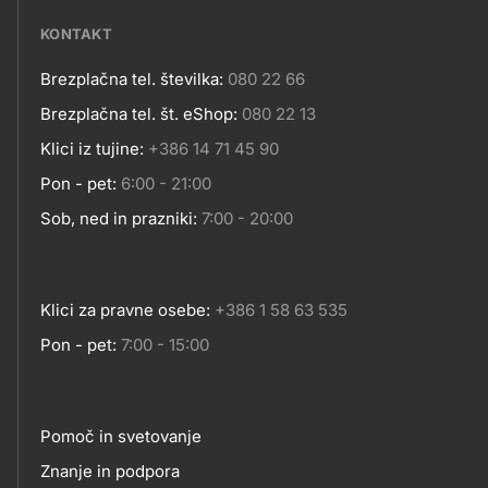
media
KONTAKT
Brezplačna tel. številka:
080 22 66
Kontakt
Brezplačna tel. št. eShop:
080 22 13
Klici iz tujine:
+386 14 71 45 90
Pon - pet:
6:00 - 21:00
Sob, ned in prazniki:
7:00 - 20:00
Klici za pravne osebe:
+386 1 58 63 535
Pon - pet:
7:00 - 15:00
Pomoč in svetovanje
Footer
Znanje in podpora