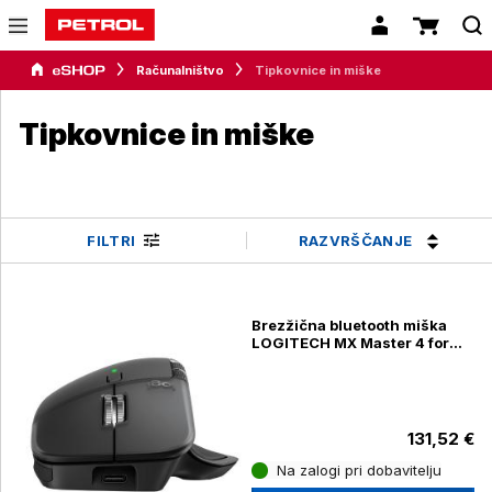
Računalništvo
Tipkovnice in miške
Tipkovnice in miške
RAZVRŠČANJE
FILTRI
Brezžična bluetooth miška
LOGITECH MX Master 4 for
business, USB-C, Bolt
Darkfield
131,52 €
Na zalogi pri dobavitelju