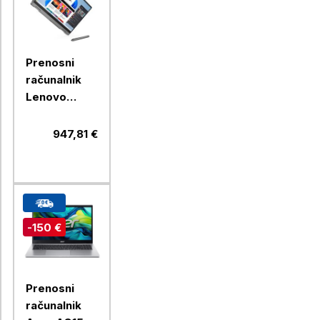
Prenosni
računalnik
Lenovo
IdeaPad 5 2-
v-1 14IRH9
947,81 €
14"
(35,56cm)
WUXGA
OLED Core
i5-13420H
-150 €
16GB,
Windows 11
Home
Prenosni
računalnik