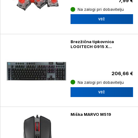
7,99 €
Na zalogi pri dobavitelju
VEČ
Brezžična tipkovnica
LOGITECH G915 X
LIGHTSPEED GL, črna
206,66 €
Na zalogi pri dobavitelju
VEČ
Miška MARVO M519