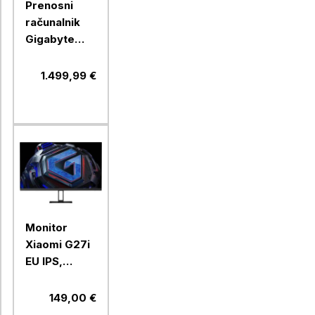
Prenosni
računalnik
Gigabyte
gaming A16
CTHI3EE893SH
1.499,99 €
Intel Core i7-
13620H /
16GB / 512GB
/ RTX /
Windows 11
Home
Monitor
Xiaomi G27i
EU IPS,
1920x1080,
165Hz, 1ms,
149,00 €
HDMI, DP,