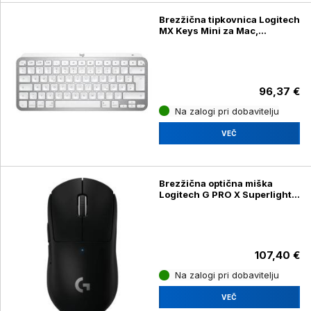
Brezžična tipkovnica Logitech
MX Keys Mini za Mac,
Bluetooth, siva
96,37 €
Na zalogi pri dobavitelju
VEČ
Brezžična optična miška
Logitech G PRO X Superlight,
gaming, črna
107,40 €
Na zalogi pri dobavitelju
VEČ