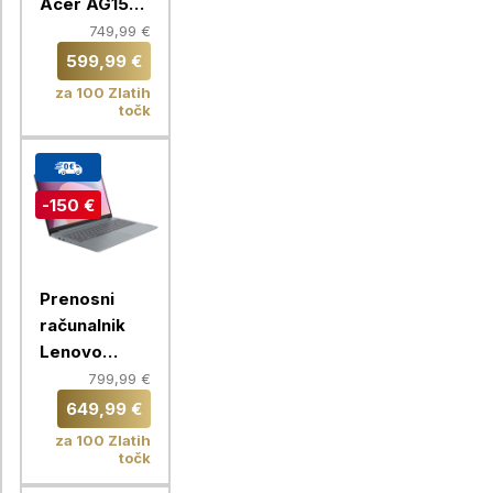
Acer AG15-
42P-R9BS,
749,99 €
16GB /
599,99 €
512GB, SSD,
za 100 Zlatih
Windows 11
točk
Home
-150 €
Prenosni
računalnik
Lenovo
IdeaPad Slim
799,99 €
3 15AMN8,
649,99 €
AMD Ryzen
za 100 Zlatih
5 7520U,
točk
16GB, 512