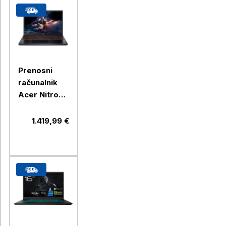
GB,
Windows 11
Home +
darilo torba
Prenosni
računalnik
Acer Nitro
ANV15-52-
50RK Intel
1.419,99 €
Core i5-
13420H /
16GB / 1TB /
RTX 5060 /
15,6" / DOS