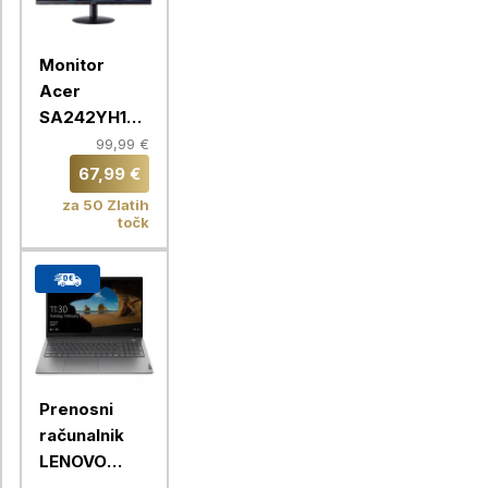
Monitor
Acer
SA242YH1bi
23.8"/ VA /
99,99 €
FHD / 100Hz
67,99 €
(SA242Y H1)
za 50 Zlatih
točk
Prenosni
računalnik
LENOVO
ThinkBook 15