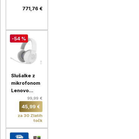
G2 ITL, 15,6"
771,76 €
(39,62cm),
FHD Intel
Core i5-
1135G7, 8GB,
-54 %
256GB
Slušalke z
mikrofonom
Lenovo
Legion
99,99 €
H600, bele
45,99 €
za 30 Zlatih
točk