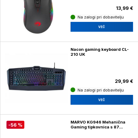
13,99 €
Na zalogi pri dobavitelju
VEČ
Nacon gaming keyboard CL-
210 UK
29,99 €
Na zalogi pri dobavitelju
VEČ
MARVO KG946 Mehanična
-56 %
Gaming tipkovnica s 87
tipkami z RGB osvetlitvijo +
usnjen naslon za zapestje