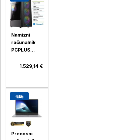
Namizni
računalnik
PCPLUS
Gamer
Ryzen 5
1.529,14 €
7600 16GB
1TB SSD RTX
5060 8GB,
Windows 11
Home
gaming
Prenosni