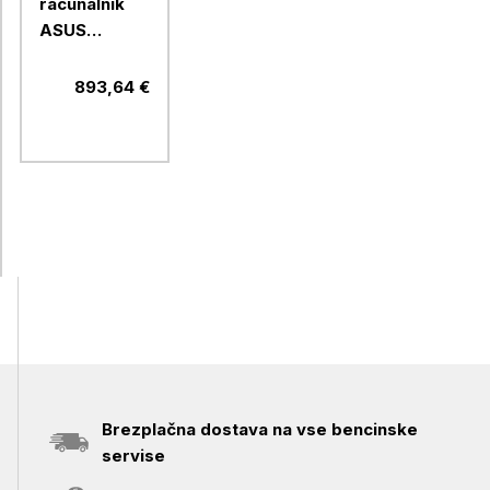
računalnik
ASUS
ExpertBook
P1 15,6"
893,64 €
(39,62cm),
FHD Intel
Core 5, 210H
16GB, 512GB
Brezplačna dostava na vse bencinske
servise