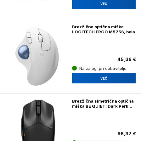
VEČ
Brezžična optična miška
LOGITECH ERGO M575S, bela
45,36 €
Na zalogi pri dobavitelju
VEČ
Brezžična simetrična optična
miška BE QUIET! Dark Perk
SYM, črna
96,37 €