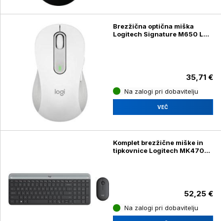
Brezžična optična miška
Logitech Signature M650 L
left, velikost L, za levičarje,
bela
35,71 €
Na zalogi pri dobavitelju
VEČ
Komplet brezžične miške in
tipkovnice Logitech MK470
Slim, grafitna
52,25 €
Na zalogi pri dobavitelju