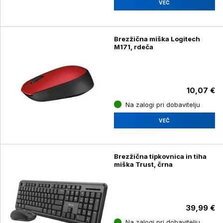
VEČ
Brezžična miška Logitech
M171, rdeča
10,07 €
Na zalogi pri dobavitelju
VEČ
Brezžična tipkovnica in tiha
miška Trust, črna
39,99 €
Na zalogi pri dobavitelju