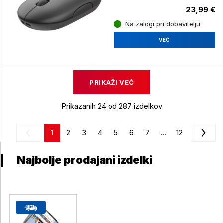
23,99 €
Na zalogi pri dobavitelju
VEČ
PRIKAŽI VEČ
Prikazanih 24 od 287 izdelkov
1
2
3
4
5
6
7
...
12
Najbolje prodajani izdelki