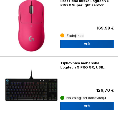
Brezžična miška Logitech G
PRO X Superlight senzor,
gaming, roza
169,99 €
Zadnji kosi
VEČ
Tipkovnica mehanska
Logitech G PRO GX, USB,
gaming, črna
126,70 €
Na zalogi pri dobavitelju
VEČ