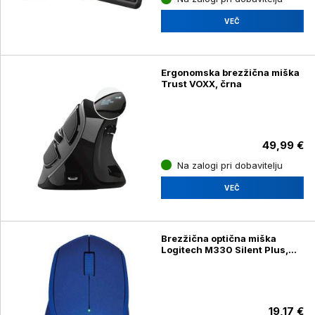
VEČ
Ergonomska brezžična miška
Trust VOXX, črna
49,99 €
Na zalogi pri dobavitelju
VEČ
Brezžična optična miška
Logitech M330 Silent Plus,
modra
19,17 €