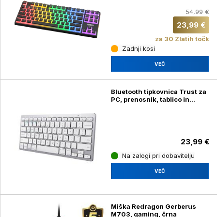
54,99 €
23,99 €
za 30 Zlatih točk
Zadnji kosi
VEČ
Bluetooth tipkovnica Trust za
PC, prenosnik, tablico in
telefon, siva
23,99 €
Na zalogi pri dobavitelju
VEČ
Miška Redragon Gerberus
M703, gaming, črna