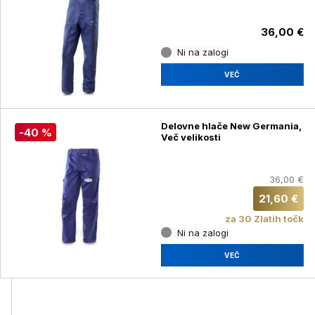
36,00 €
Ni na zalogi
VEČ
Delovne hlače New Germania,
-40 %
Več velikosti
36,00 €
21,60 €
za 30 Zlatih točk
Ni na zalogi
VEČ