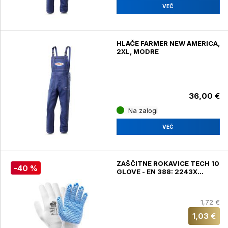
VEČ
HLAČE FARMER NEW AMERICA,
2XL, MODRE
36,00 €
Na zalogi
VEČ
ZAŠČITNE ROKAVICE TECH 10
-40 %
GLOVE - EN 388: 2243X
VELIKOST: ŠT. 10
1,72 €
1,03 €