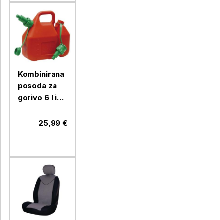
Kombinirana
posoda za
gorivo 6 l in
olje 2,5 l
Ramda
25,99 €