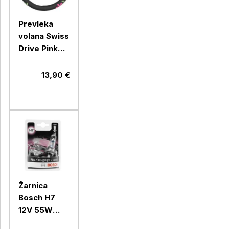
Prevleka
volana Swiss
Drive Pink
Flower
Power
13,90 €
Žarnica
Bosch H7
12V 55W
Gigalight