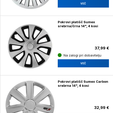
VEČ
Pokrovi platišč Sumex
srebrna/črna 14", 4 kosi
37,99 €
Na zalogi pri dobavitelju
VEČ
Pokrovi platišč Sumex Carbon
srebrna 14", 4 kosi
32,99 €