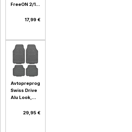
FreeON 2/1,
lisička
17,99 €
Avtopreproge
Swiss Drive
Alu Look,
karbon, 4
kosi
29,95 €