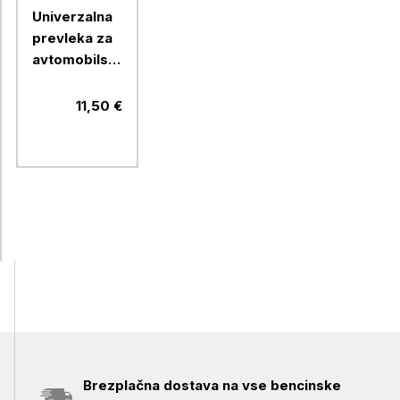
Univerzalna
prevleka za
avtomobilski
sedež Car+
prednja,
11,50 €
črna/ siva
Brezplačna dostava na vse bencinske