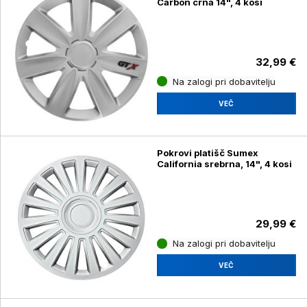
Carbon črna 14", 4 kosi
32,99 €
Na zalogi pri dobavitelju
VEČ
Pokrovi platišč Sumex
California srebrna, 14", 4 kosi
29,99 €
Na zalogi pri dobavitelju
VEČ