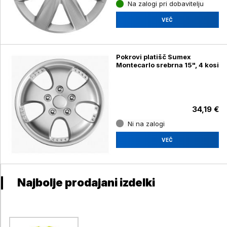
Na zalogi pri dobavitelju
VEČ
Pokrovi platišč Sumex
Montecarlo srebrna 15", 4 kosi
34,19 €
Ni na zalogi
VEČ
Najbolje prodajani izdelki