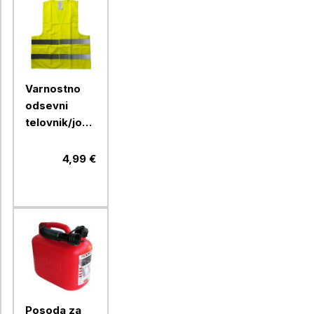
Varnostno
odsevni
telovnik/jopič,
rumen
4,99 €
Posoda za