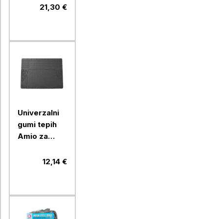
Plus 200, 2/1
21,30 €
Univerzalni
gumi tepih
Amio za
prtljažnik, 1
kos
12,14 €