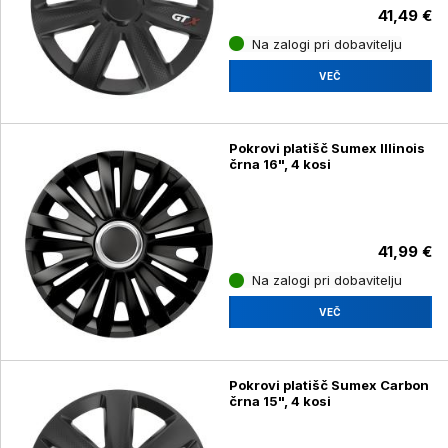
41,49 €
Na zalogi pri dobavitelju
VEČ
Pokrovi platišč Sumex Illinois
črna 16", 4 kosi
41,99 €
Na zalogi pri dobavitelju
VEČ
Pokrovi platišč Sumex Carbon
črna 15", 4 kosi