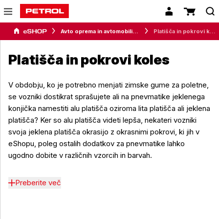
Avto oprema in avtomobilizem
Platišča in pokrovi koles
Platišča in pokrovi koles
V obdobju, ko je potrebno menjati zimske gume za poletne,
se vozniki dostikrat sprašujete ali na pnevmatike jeklenega
konjička namestiti alu platišča oziroma lita platišča ali jeklena
platišča? Ker so alu platišča videti lepša, nekateri vozniki
svoja jeklena platišča okrasijo z okrasnimi pokrovi, ki jih v
eShopu, poleg ostalih dodatkov za pnevmatike lahko
ugodno dobite v različnih vzorcih in barvah.
Preberite več