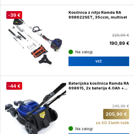
Kosilnica z nitjo Ramda RA
-39 €
698622SET, 35ccm, multiset
229,99 €
190,89 €
Na zalogi
VEČ
Baterijska kosilnica Ramda RA
-44 €
698615, 2x baterija 4.0Ah +
polnilec
249,99 €
205,90 €
za 50 Zlatih točk
Na zalogi