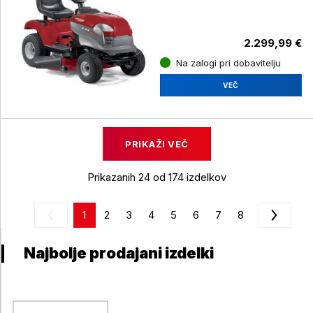
2.299,99 €
Na zalogi pri dobavitelju
VEČ
PRIKAŽI VEČ
Prikazanih 24 od 174 izdelkov
1
2
3
4
5
6
7
8
Najbolje prodajani izdelki