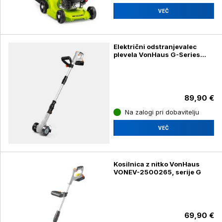
VEČ
Električni odstranjevalec
plevela VonHaus G-Series
3500361, 4Ah baterija
89,90 €
Na zalogi pri dobavitelju
VEČ
Kosilnica z nitko VonHaus
VONEV-2500265, serije G
69,90 €