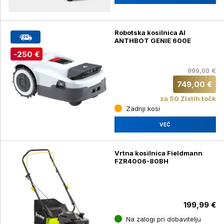
Robotska kosilnica AI
ANTHBOT GENIE 600E
-250 €
999,00 €
749,00 €
za 50 Zlatih točk
Zadnji kosi
VEČ
Vrtna kosilnica Fieldmann
FZR4006-80BH
199,99 €
Na zalogi pri dobavitelju