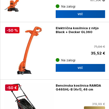
107,30€
Na zalogi
VEČ
Električna kosilnica z nitjo
-50 %
Black + Decker GL360
71,04 €
35,52 €
Na zalogi
VEČ
Bencinska kosilnica RAMDA
-50 €
G46SHL-B (4v1), 46 cm
319,99 €