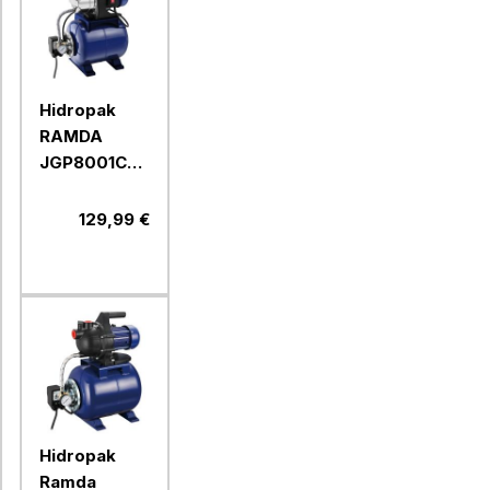
Hidropak
RAMDA
JGP8001CXF,
800 W, 19 l
129,99 €
Hidropak
Ramda