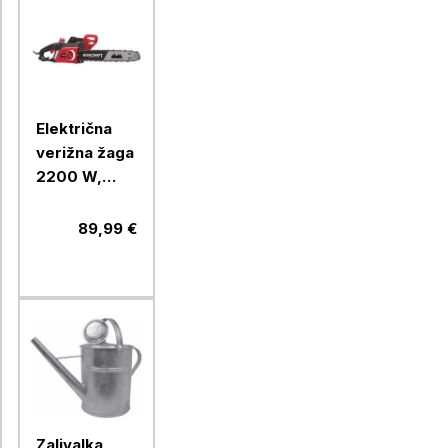
Električna
verižna žaga
2200 W,
veriga
3/8"PICCO,
89,99 €
meč 40 cm
Zalivalka