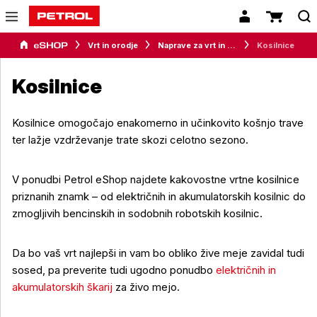
Vrt in orodje
Naprave za vrt in okolico
Kosilnice
Kosilnice
Kosilnice omogočajo enakomerno in učinkovito košnjo trave
ter lažje vzdrževanje trate skozi celotno sezono.
V ponudbi Petrol eShop najdete kakovostne vrtne kosilnice
priznanih znamk – od električnih in akumulatorskih kosilnic do
zmogljivih bencinskih in sodobnih robotskih kosilnic.
Da bo vaš vrt najlepši in vam bo obliko žive meje zavidal tudi
sosed, pa preverite tudi ugodno ponudbo
električnih in
akumulatorskih škarij
za živo mejo.