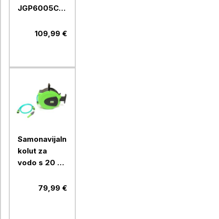
JGP6005C,
19 l
109,99 €
Samonavijalni
kolut za
vodo s 20 m
1/2" cevi in
priključki
79,99 €