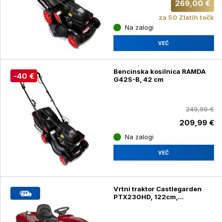
269,00 €
za 50 Zlatih točk
Na zalogi
VEČ
Bencinska kosilnica RAMDA
-40 €
G42S-B, 42 cm
249,99 €
209,99 €
Na zalogi
VEČ
Vrtni traktor Castlegarden
PTX230HD, 122cm,
ST650TW, HYDRO,300 L