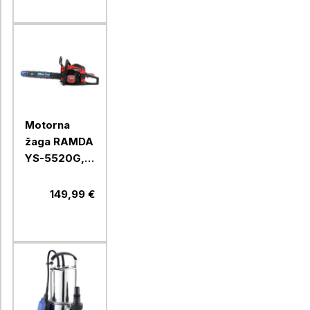
Motorna
žaga RAMDA
YS-5520G,
45 cm
149,99 €