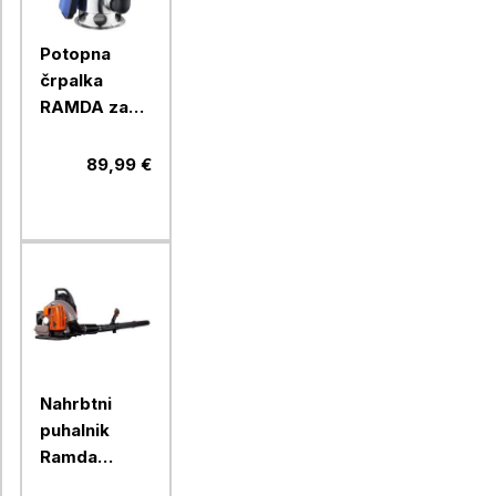
Potopna
črpalka
RAMDA za
umazano
vodo, 1100
89,99 €
W
Nahrbtni
puhalnik
Ramda
63,3ccm