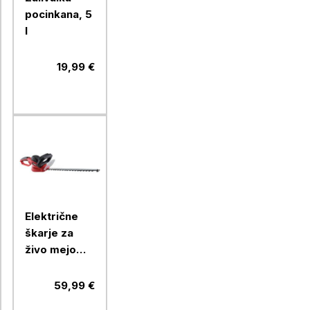
pocinkana, 5
l
19,99 €
Električne
škarje za
živo mejo
Ramda RA
895238,
59,99 €
600W