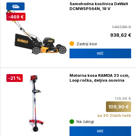
Samohodna kosilnica DeWalt
DCMWSP564N, 18 V
-469 €
1.407,86 €
938,62 €
Zadnji kosi
VEČ
Motorna kosa RAMDA 33 ccm,
-21 %
Loop ročka, deljiva osovina
139,99 €
109,90 €
za 30 Zlatih točk
Na zalogi
VEČ