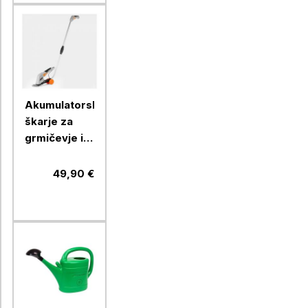
Akumulatorske
škarje za
grmičevje in
travo
VonHaus, 7.2
49,90 €
V