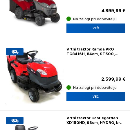
4.899,99 €
Na zalogi pri dobavitelju
VEČ
Vrtni traktor Ramda PRO
TC8416H, 84cm, ST500,
HYDRO, 240 L
2.599,99 €
Na zalogi pri dobavitelju
VEČ
Vrtni traktor Castlegarden
XD150HD, 98cm, HYDRO, brez
koša