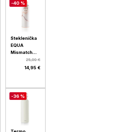
-40 %
Steklenička
EQUA
Mismatch
Lava, 750 ml
25,00 €
14,95 €
-36 %
Termo