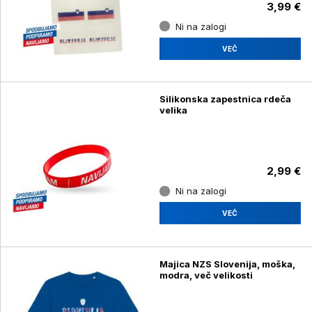
3,99 €
Ni na zalogi
VEČ
Silikonska zapestnica rdeča
velika
2,99 €
Ni na zalogi
VEČ
Majica NZS Slovenija, moška,
modra, več velikosti