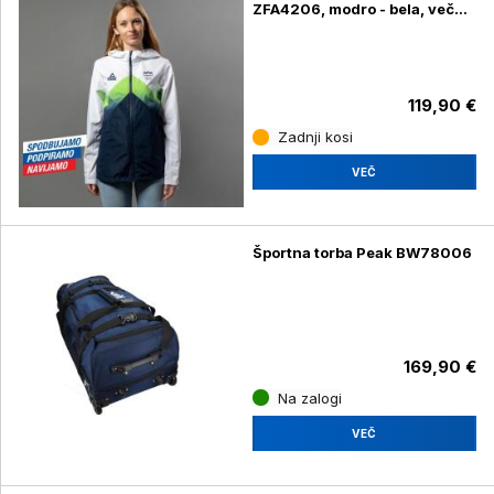
ZFA4206, modro - bela, več
velikosti
119,90 €
Zadnji kosi
VEČ
Športna torba Peak BW78006
169,90 €
Na zalogi
VEČ