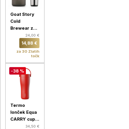
Goat Story
Cold
Brewear za
hladno
24,00 €
pripravo
14,88 €
kave
za 30 Zlatih
točk
-38 %
Termo
lonček Equa
CARRY cup,
600 ml,
34,50 €