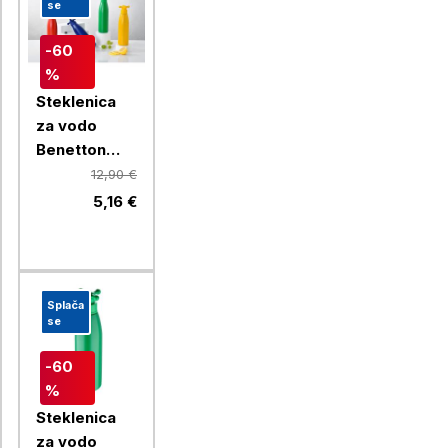
se
-60
%
Steklenica
za vodo
Benetton
Rainbow 750
12,90 €
ml, rdeča
5,16 €
Splača
se
-60
%
Steklenica
za vodo