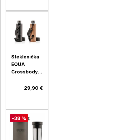
Steklenička
EQUA
Crossbody
Maple,
750ml +
29,90 €
ovitek
-38 %