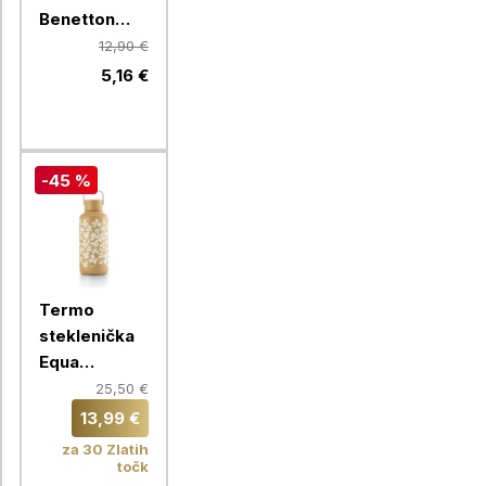
Benetton
Rainbow 750
12,90 €
ml, zelena
5,16 €
-45 %
Termo
steklenička
Equa
Timeless,
25,50 €
600 ml,
13,99 €
Fleurs
za 30 Zlatih
točk