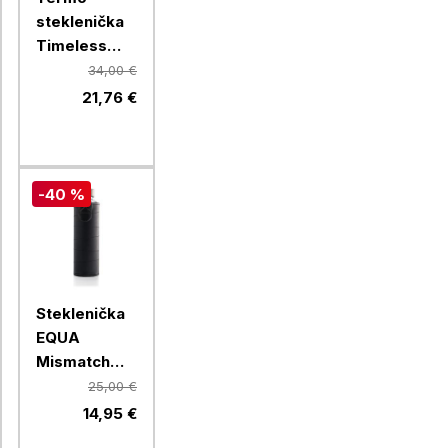
steklenička
Timeless
Equa, 600
34,00 €
ml, bela
21,76 €
-40 %
Steklenička
EQUA
Mismatch
Graphite,
25,00 €
750 ml
14,95 €