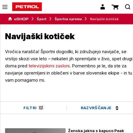
Šport
Športna oprema
Navijaški kotiček
Navijaški kotiček
Vročica narašča! Športni dogodki, ki združujejo navijače, se
vrstijo skozi vse leto – nekateri jih spremljate v živo, spet drugi
doma pred
televizijskimi zasloni
. Pomembno je le, da ste za
navijanje opremljeni in oblečeni v barve slovenske ekipe - in tu
vam pomagamo mi.
RAZVRŠČANJE
FILTRI
Ženska jakna s kapuco Peak