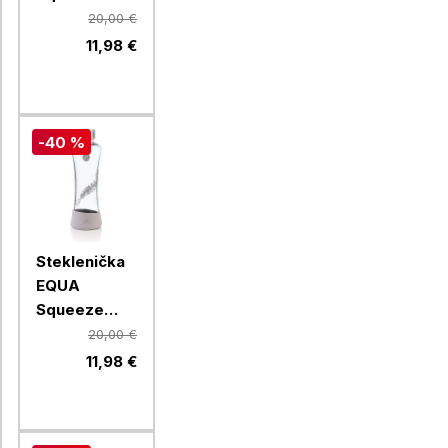
Esprit
20,00 €
Magnolia,
11,98 €
550 ml
-40 %
Steklenička
EQUA
Squeeze
Esprit
20,00 €
Feather, 550
11,98 €
ml