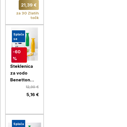
Pomodoro
21,39 €
za 30 Zlatih
točk
Splača
se
-60
%
Steklenica
za vodo
Benetton
Rainbow 750
12,90 €
ml, rumena
5,16 €
Splača