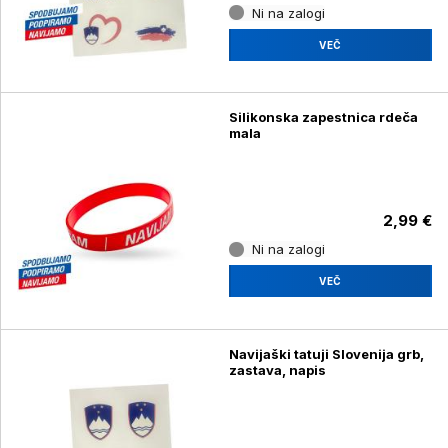
Ni na zalogi
VEČ
Silikonska zapestnica rdeča
mala
2,99 €
Ni na zalogi
VEČ
Navijaški tatuji Slovenija grb,
zastava, napis