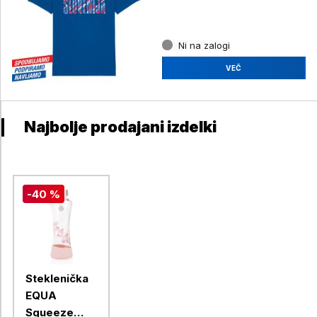
Ni na zalogi
VEČ
Najbolje prodajani izdelki
-40 %
Steklenička
EQUA
Squeeze