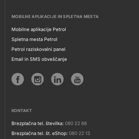
MOBILNE APLIKACIJE IN SPLETNA MESTA
Mobilne aplikacije Petrol
MOBILNE
Spletna mesta Petrol
Petrol raziskovalni panel
APLIKACIJE
Email in SMS obveščanje
IN
SPLETNA
Social
MESTA
media
KONTAKT
Brezplačna tel. številka:
080 22 66
Kontakt
Brezplačna tel. št. eShop:
080 22 13