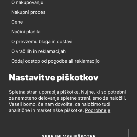
O nakupovanju
eshop
Nakupni proces
Cene
Načini plačila
O prevzemu blaga in dostavi
O vračilih in reklamacijah
Oddaj odstop od pogodbe ali reklamacijo
Oddaja odpadne električne in elektronske opreme
Nastavitve piškotkov
(OEEO)
Spletna stran uporablja piškotke. Nujne, ki so potrebni
za nemoteno delovanje spletne strani, smo že naložili.
Veseli bomo, če nam dovolite, da naložimo tudi
analitične in marketinške piškotke.
Podrobneje
© 2019-2026 Petrol d.d., Ljubljana
Pravni pogoji
Legal
Varstvo zasebnosti in osebnih podatkov
SPREJMI VSE PIŠKOTKE