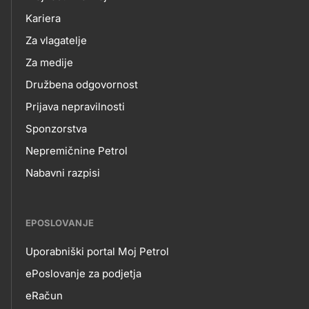
NAS
Kariera
Za vlagatelje
Za medije
Družbena odgovornost
Prijava nepravilnosti
Sponzorstva
Nepremičnine Petrol
Nabavni razpisi
EPOSLOVANJE
Uporabniški portal Moj Petrol
EPOSLOVANJE
ePoslovanje za podjetja
eRačun