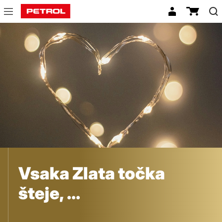
Donacije
Vsaka Zlata točka
šteje,
vsako dobro dejanje