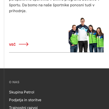
športu. Da bomo na naše športnike ponosni tudi v
prihodnje.
VEČ
???
O NAS
petrol-
Skupina Petrol
skupno.footer-
O
Podjetja in storitve
title???
Trajnostni razvoj