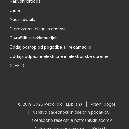
Nakupni proces
Cene
Načini plačila
O prevzemu blaga in dostavi
O vračilih in reklamacijah
Oddaj odstop od pogodbe ali reklamacijo
Oddaja odpadne električne in elektronske opreme
(OEEO)
© 2019-2026 Petrol d.d., Ljubljana
|
Pravni pogoji
|
Varstvo zasebnosti in osebnih podatkov
|
Izvensodno reševanje potrošniških sporov
|
Splošni pogoji poslovanja
|
Piškotki