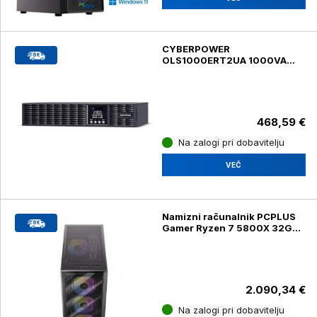
CYBERPOWER
OLS1000ERT2UA 1000VA
900W 8x C13 USB-HID -
brezprekinitveno napajanje
468,59 €
Na zalogi pri dobavitelju
VEČ
Namizni računalnik PCPLUS
Gamer Ryzen 7 5800X 32GB
1TB SSD RTX 5070 12GB,
Windows 11 Home
2.090,34 €
Na zalogi pri dobavitelju