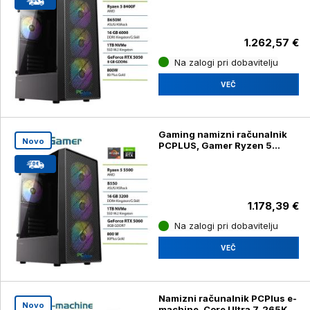
8GB
1.262,57 €
Na zalogi pri dobavitelju
VEČ
Gaming namizni računalnik
Novo
PCPLUS, Gamer Ryzen 5
5500, 16GB, 1TB, SSD RTX
5060 8GB
1.178,39 €
Na zalogi pri dobavitelju
VEČ
Namizni računalnik PCPlus e-
Novo
machine, Core Ultra 7, 265K