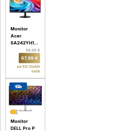
Monitor
Acer
SA242YH1bi
23.8"/ VA /
99,99 €
FHD / 100Hz
67,99 €
(SA242Y H1)
za 50 Zlatih
točk
Monitor
DELL Pro P