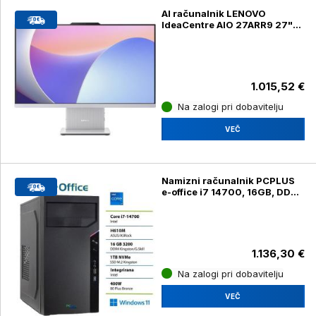
AI računalnik LENOVO
IdeaCentre AIO 27ARR9 27"
(68,58cm), FHD AMD Ryzen 5,
7535HS 16GB, 1TB
1.015,52 €
Na zalogi pri dobavitelju
VEČ
Namizni računalnik PCPLUS
e-office i7 14700, 16GB, DDR4
1TB, SSD z Windows 11 Pro
1.136,30 €
Na zalogi pri dobavitelju
VEČ