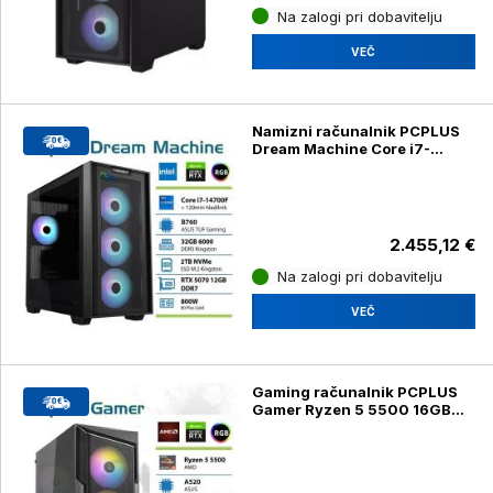
Na zalogi pri dobavitelju
VEČ
Namizni računalnik PCPLUS
Dream Machine Core i7-
14700F 32GB 2TB RTX 5070
12GB
2.455,12 €
Na zalogi pri dobavitelju
VEČ
Gaming računalnik PCPLUS
Gamer Ryzen 5 5500 16GB
1TB NVMe SSD GeForce RTX
3050 6GB Windows 11 Home,
črn