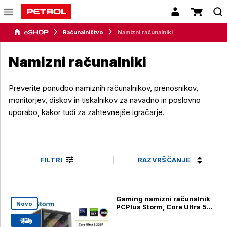
Računalništvo
Namizni računalniki
Namizni računalniki
Preverite ponudbo namiznih računalnikov, prenosnikov,
monitorjev, diskov in tiskalnikov za navadno in poslovno
uporabo, kakor tudi za zahtevnejše igračarje.
RAZVRŠČANJE
FILTRI
Gaming namizni računalnik
Novo
PCPlus Storm, Core Ultra 5
225F, 32GB, 1TB SSD, RTX
5060Ti 8GB