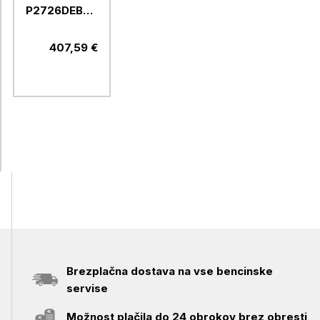
P2726DEB
68,58cm
(27") QHD
407,59 €
IPS DP /
HDMI / USB-
C / RJ-45
(P2726DEB)
Brezplačna dostava na vse bencinske
servise
Možnost plačila do 24 obrokov brez obresti