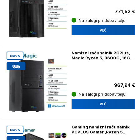
771,52 €
Na zalogi pri dobavitelju
VEČ
Namizni računalnik PCPlus,
Novo
Magic Ryzen 5, 8600G, 16GB,
1TB z Windows 11 Home
967,94 €
Na zalogi pri dobavitelju
VEČ
Gaming namizni računalnik
Novo
PCPLUS Gamer ,Ryzen 5
8400F, 16GB, 1TB, RTX 5050