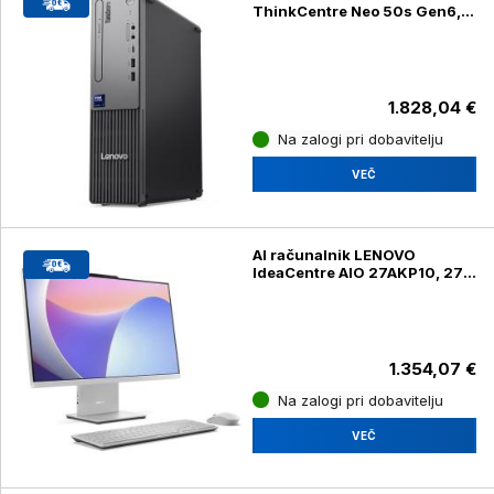
ThinkCentre Neo 50s Gen6,
Intel Ultra 7, 265 32GB, 1TB z
Windows 11 Pro
1.828,04 €
Na zalogi pri dobavitelju
VEČ
AI računalnik LENOVO
IdeaCentre AIO 27AKP10, 27"
(68,58cm), FHD AMD, Ryzen 7,
250 32GB, 1TB
1.354,07 €
Na zalogi pri dobavitelju
VEČ