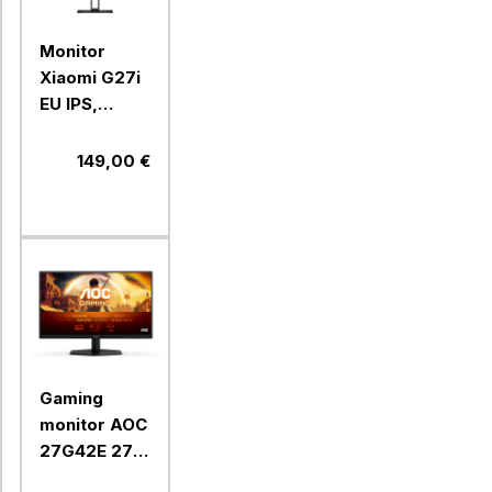
Monitor
Xiaomi G27i
EU IPS,
1920x1080,
165Hz, 1ms,
149,00 €
HDMI, DP,
črn (
P27FBB-
RGGL)
Gaming
monitor AOC
27G42E 27"
(27G42E)