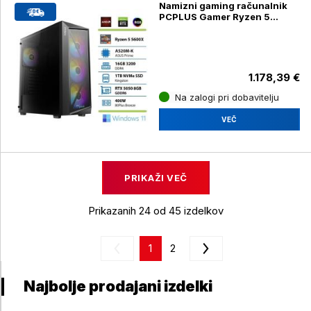
Namizni gaming računalnik
PCPLUS Gamer Ryzen 5
5600X,16GB, 1TB, RTX 5050,
OC 8GB z Windows 11 Home
1.178,39 €
Na zalogi pri dobavitelju
VEČ
PRIKAŽI VEČ
Prikazanih 24 od 45 izdelkov
1
2
Najbolje prodajani izdelki