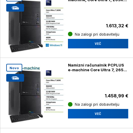
32GB, 1TB, SSD z Windows 11
Home in tipkovnici
1.613,32 €
Na zalogi pri dobavitelju
VEČ
Namizni računalnik PCPLUS
Novo
e-machine Core Ultra 7, 265K,
32GB, 1TB, SSD z miško in
tipkovnic
1.458,99 €
Na zalogi pri dobavitelju
VEČ