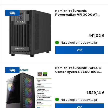
Namizni računalnik
Powerwalker VFI 3000 AT
Online 3000VA 2700W UPS
brezprekinitveno napajanje
441,02 €
Na zalogi pri dobavitelju
VEČ
Namizni računalnik PCPLUS
Gamer Ryzen 5 7600 16GB
1TB SSD RTX 5060 8GB,
Windows 11 Home gaming
1.529,14 €
Na zalogi pri dobavitelju
VEČ