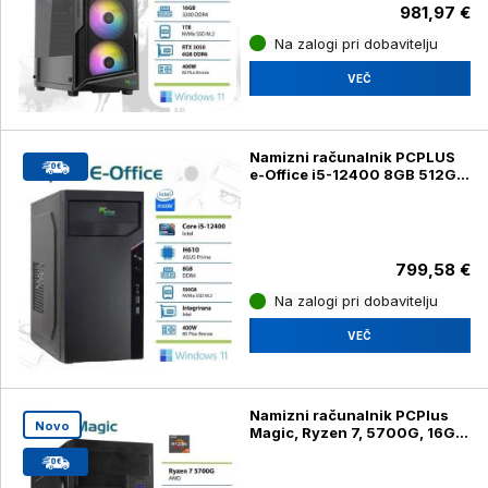
981,97 €
Na zalogi pri dobavitelju
VEČ
Namizni računalnik PCPLUS
e-Office i5-12400 8GB 512GB
NVMe SSD Windows 11
799,58 €
Na zalogi pri dobavitelju
VEČ
Namizni računalnik PCPlus
Novo
Magic, Ryzen 7, 5700G, 16GB,
1TB SSD