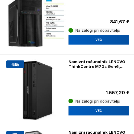
DDR5, 1TB SSD
841,67 €
Na zalogi pri dobavitelju
VEČ
Namizni računalnik LENOVO
ThinkCentre M70s Gen6,
Intel Ultra 7, 265 16GB, 512GB
z Windows 11 Pro
1.557,20 €
Na zalogi pri dobavitelju
VEČ
Namizni računalnik LENOVO