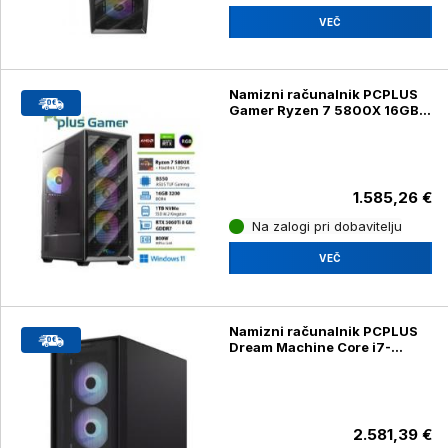
VEČ
Namizni računalnik PCPLUS
Gamer Ryzen 7 5800X 16GB
1TB SSD RTX 5060Ti 8GB,
Windows 11 Home
1.585,26 €
Na zalogi pri dobavitelju
VEČ
Namizni računalnik PCPLUS
Dream Machine Core i7-
14700F 32GB 2TB RTX 5070
12GB, Windows 11 Home
2.581,39 €