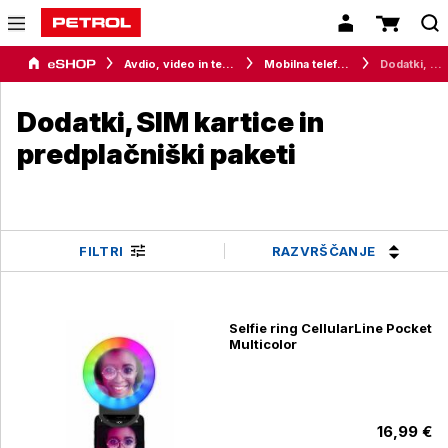
Avdio, video in telefonija
Mobilna telefonija
Dodatki, SIM kartice in predplačniški paketi
Dodatki, SIM kartice in
predplačniški paketi
RAZVRŠČANJE
FILTRI
Selfie ring CellularLine Pocket
Multicolor
16,99 €