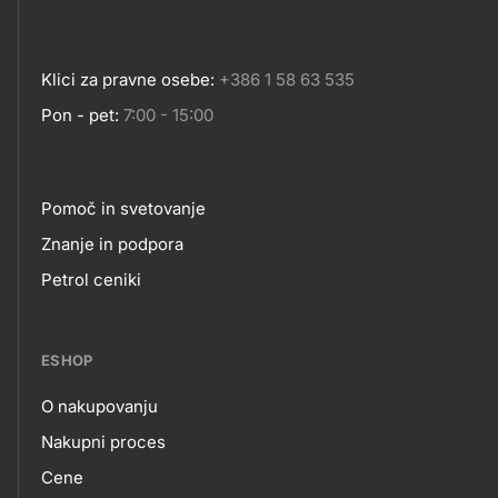
Klici za pravne osebe:
+386 1 58 63 535
Pon - pet:
7:00 - 15:00
Pomoč in svetovanje
Footer
Znanje in podpora
Petrol ceniki
links
ESHOP
O nakupovanju
eshop
Nakupni proces
Cene