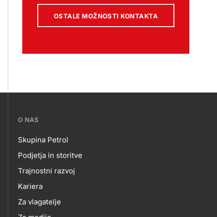
OSTALE MOŽNOSTI KONTAKTA
???
O NAS
petrol-
Skupina Petrol
skupno.footer-
O
Podjetja in storitve
title???
Trajnostni razvoj
NAS
Kariera
Za vlagatelje