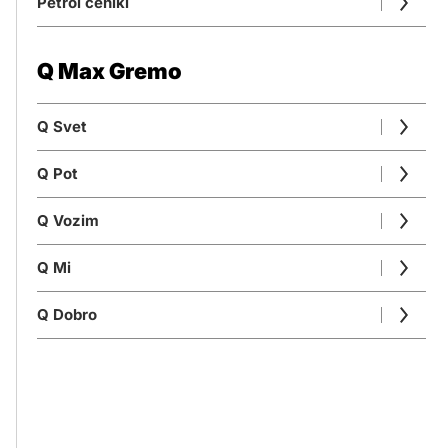
Petrol ceniki
Q Max Gremo
Q Svet
Q Pot
Q Vozim
Q Mi
Q Dobro