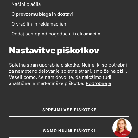
Načini plačila
O prevzemu blaga in dostavi
O vračilih in reklamacijah
Oddaj odstop od pogodbe ali reklamacijo
Oddaja odpadne električne in elektronske opreme
Nastavitve piškotkov
(OEEO)
Spletna stran uporablja piškotke. Nujne, ki so potrebni
za nemoteno delovanje spletne strani, smo že naložili.
Veseli bomo, če nam dovolite, da naložimo tudi
analitične in marketinške piškotke.
Podrobneje
© 2019-2026 Petrol d.d., Ljubljana
Pravni pogoji
Legal
Varstvo zasebnosti in osebnih podatkov
SPREJMI VSE PIŠKOTKE
Izvensodno reševanje potrošniških sporov
and
Splošni pogoji poslovanja
Piškotki
footer
SAMO NUJNI PIŠKOTKI
Izjava o dostopnosti
Kazalo strani