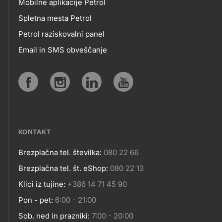
Mobilne aplikacije Petrol
MOBILNE
Spletna mesta Petrol
Petrol raziskovalni panel
APLIKACIJE
Email in SMS obveščanje
IN
SPLETNA
Social
MESTA
media
KONTAKT
Brezplačna tel. številka:
080 22 66
Kontakt
Brezplačna tel. št. eShop:
080 22 13
Klici iz tujine:
+386 14 71 45 90
Pon - pet:
6:00 - 21:00
Sob, ned in prazniki:
7:00 - 20:00