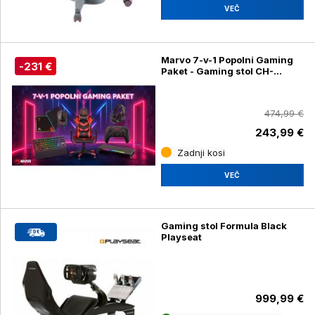
VEČ
Marvo 7-v-1 Popolni Gaming
-231 €
Paket - Gaming stol CH-
106RD, miška, tipkovnica,
podloga za miško, slušalke,
igralni plošček in mikrofon
474,99 €
243,99 €
Zadnji kosi
VEČ
Gaming stol Formula Black
Playseat
999,99 €