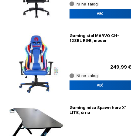
Ni na zalogi
VEČ
Gaming stol MARVO CH-
128BL RGB, moder
249,99 €
Ni na zalogi
VEČ
Gaming miza Spawn horz X1
LITE, črna