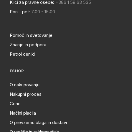
Klici za pravne osebe:
+386 1 58 63 535
Pon - pet:
7:00 - 15:00
Pomoč in svetovanje
Znanje in podpora
Petrol ceniki
ESHOP
O nakupovanju
Nakupni proces
Cene
Načini plačila
O prevzemu blaga in dostavi
O vračilih in reklamacijah