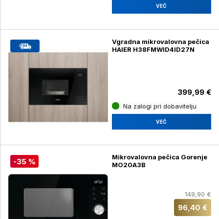
VEČ
Vgradna mikrovalovna pečica
HAIER H38FMWID4ID27N
399,99 €
Na zalogi pri dobavitelju
VEČ
Mikrovalovna pečica Gorenje
-35 %
MO20A3B
149,90 €
96,40 €