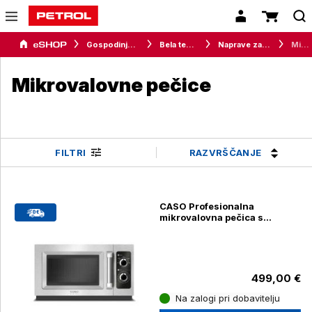
Gospodinjski aparati
Bela tehnika
Naprave za kuhanje
Mikrovalovne pečice
Mikrovalovne pečice
RAZVRŠČANJE
FILTRI
CASO Profesionalna
mikrovalovna pečica s
keramičnim dnom C1000M,
1000W
499,00 €
Na zalogi pri dobavitelju