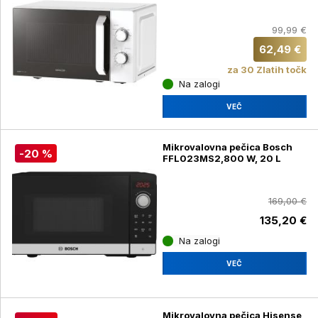
99,99 €
62,49 €
za 30 Zlatih točk
Na zalogi
VEČ
Mikrovalovna pečica Bosch
-20 %
FFL023MS2,800 W, 20 L
169,00 €
135,20 €
Na zalogi
VEČ
Mikrovalovna pečica Hisense