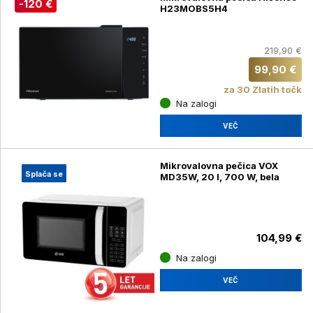
-120 €
H23MOBS5H4
219,90 €
99,90 €
za 30 Zlatih točk
Na zalogi
VEČ
Mikrovalovna pečica VOX
Splača se
MD35W, 20 l, 700 W, bela
104,99 €
Na zalogi
VEČ