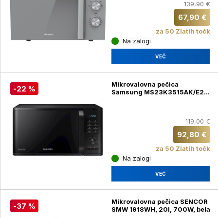
139,90 €
67,90 €
za 50 Zlatih točk
Na zalogi
VEČ
Mikrovalovna pečica
-22 %
Samsung MS23K3515AK/E2,
črna
119,00 €
92,80 €
za 50 Zlatih točk
Na zalogi
VEČ
Mikrovalovna pečica SENCOR
-37 %
SMW 1918WH, 20l, 700W, bela