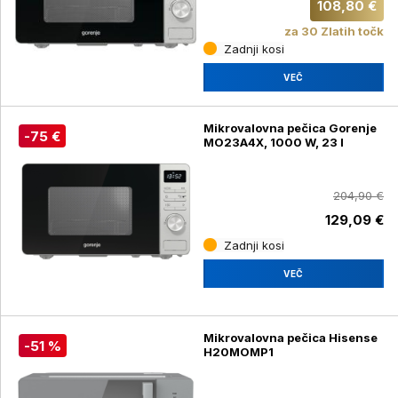
108,80 €
za 30 Zlatih točk
Zadnji kosi
VEČ
Mikrovalovna pečica Gorenje
-75 €
MO23A4X, 1000 W, 23 l
204,90 €
129,09 €
Zadnji kosi
VEČ
Mikrovalovna pečica Hisense
-51 %
H20MOMP1