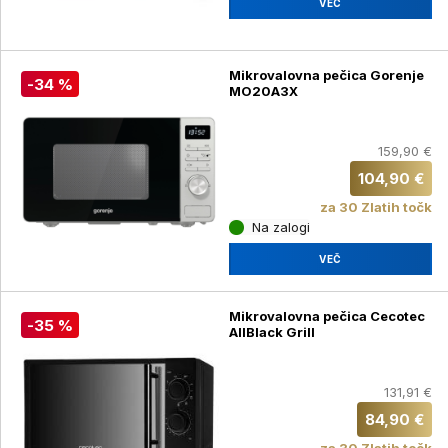
VEČ
Mikrovalovna pečica Gorenje
-34 %
MO20A3X
159,90 €
104,90 €
za 30 Zlatih točk
Na zalogi
VEČ
Mikrovalovna pečica Cecotec
-35 %
AllBlack Grill
131,91 €
84,90 €