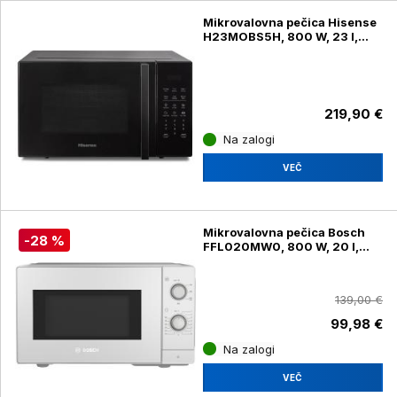
Mikrovalovna pečica Hisense
H23MOBS5H, 800 W, 23 l,
črna
219,90 €
Na zalogi
VEČ
Mikrovalovna pečica Bosch
-28 %
FFL020MW0, 800 W, 20 l,
bela
139,00 €
99,98 €
Na zalogi
VEČ