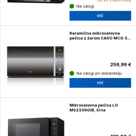
za 30 Zlatih točk
Na zalogi
VEČ
Keramična mikrovalovna
pečica z žarom CASO MCG 30
Ceramic Chef 30L, 2100W
259,99 €
Na zalogi pri dobavitelju
VEČ
Mikrovalovna pečica LG
MS2336GIB, črna