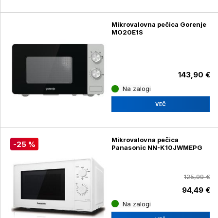
Mikrovalovna pečica Gorenje
MO20E1S
143,90 €
Na zalogi
VEČ
Mikrovalovna pečica
-25 %
Panasonic NN-K10JWMEPG
125,99 €
94,49 €
Na zalogi