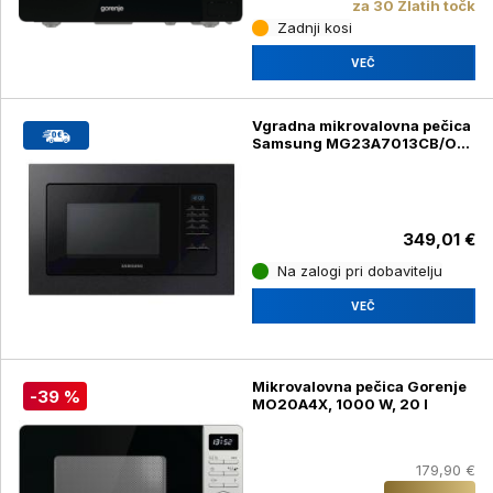
za 30 Zlatih točk
Zadnji kosi
VEČ
Vgradna mikrovalovna pečica
Samsung MG23A7013CB/OL,
črna
349,01 €
Na zalogi pri dobavitelju
VEČ
Mikrovalovna pečica Gorenje
-39 %
MO20A4X, 1000 W, 20 l
179,90 €