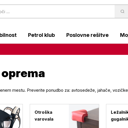
ilnost
Petrol klub
Poslovne rešitve
Moj
 oprema
enem mestu. Preverite ponudbo za: avtosedeže, jahače, vozičke, s
Otroška
Ležalnik
varovala
gugalni