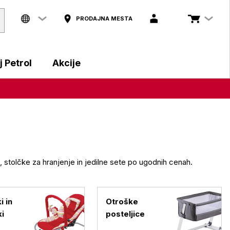
PRODAJNA MESTA
 Petrol
Akcije
tolčke za hranjenje in jedilne sete po ugodnih cenah.
i in
Otroške
ki
posteljice