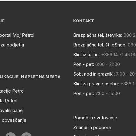
JE
KONTAKT
portal Moj Petrol
Brezplačna tel. številka:
080 2
za podjetja
Brezplačna tel. št. eShop:
080
Klici iz tujine:
+386 14 71 45 9
Pon - pet:
6:00 - 21:00
Sob, ned in prazniki:
7:00 - 20
LIKACIJE IN SPLETNA MESTA
Klici za pravne osebe:
+386 1
kacije Petrol
Pon - pet:
7:00 - 15:00
a Petrol
ovalni panel
Pomoč in svetovanje
S obveščanje
Znanje in podpora