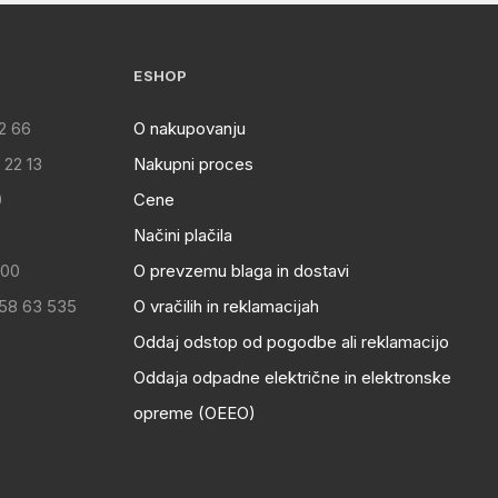
ESHOP
2 66
O nakupovanju
 22 13
Nakupni proces
0
Cene
Načini plačila
:00
O prevzemu blaga in dostavi
 58 63 535
O vračilih in reklamacijah
Oddaj odstop od pogodbe ali reklamacijo
Oddaja odpadne električne in elektronske
opreme (OEEO)