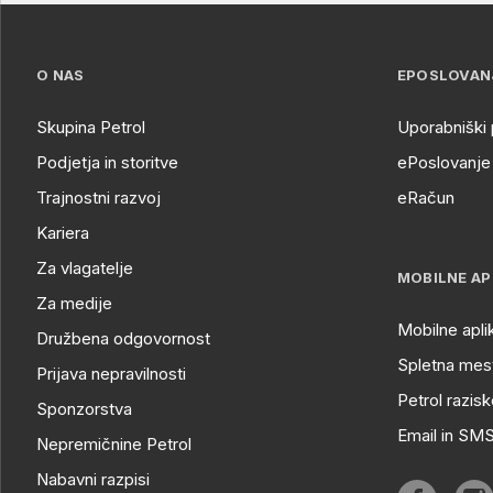
O NAS
EPOSLOVAN
Skupina Petrol
Uporabniški 
Podjetja in storitve
ePoslovanje 
Trajnostni razvoj
eRačun
Kariera
Za vlagatelje
MOBILNE AP
Za medije
Mobilne apli
Družbena odgovornost
Spletna mest
Prijava nepravilnosti
Petrol razisk
Sponzorstva
Email in SM
Nepremičnine Petrol
Nabavni razpisi