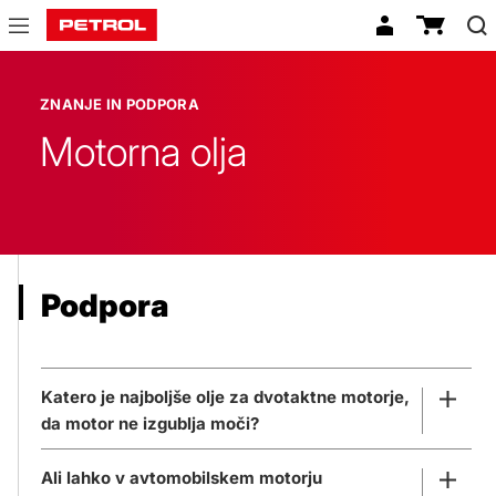
Znanje
in
ZNANJE IN PODPORA
podpora
Motorna olja
Podpora
Katero je najboljše olje za dvotaktne motorje,
da motor ne izgublja moči?
Ali lahko v avtomobilskem motorju
Motorna olja za dvotaktne motorje ločimo