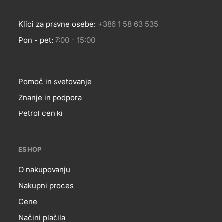
Klici za pravne osebe:
+386 1 58 63 535
Pon - pet:
7:00 - 15:00
Pomoč in svetovanje
Footer
Znanje in podpora
Petrol ceniki
links
ESHOP
O nakupovanju
eshop
Nakupni proces
Cene
Načini plačila