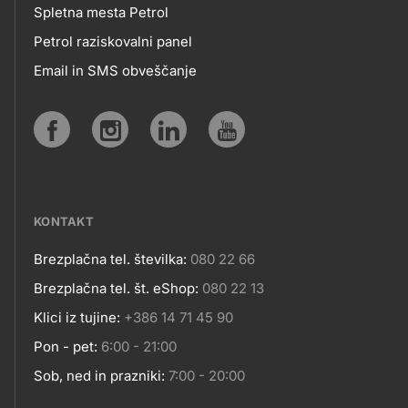
MOBILNE
Spletna mesta Petrol
Petrol raziskovalni panel
APLIKACIJE
Email in SMS obveščanje
IN
SPLETNA
Social
MESTA
media
KONTAKT
Brezplačna tel. številka:
080 22 66
Kontakt
Brezplačna tel. št. eShop:
080 22 13
Klici iz tujine:
+386 14 71 45 90
Pon - pet:
6:00 - 21:00
Sob, ned in prazniki:
7:00 - 20:00