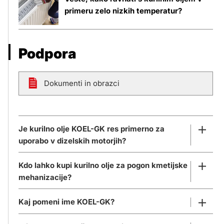
primeru zelo nizkih temperatur?
Podpora
Dokumenti in obrazci
Je kurilno olje KOEL-GK res primerno za
uporabo v dizelskih motorjih?
Kdo lahko kupi kurilno olje za pogon kmetijske
Je primerno. Kurilno olje KOEL-GK je po
mehanizacije?
kakovosti ustrezno nadgrajeno in se lahko
uporablja tudi kot pogonsko gorivo za
Kaj pomeni ime KOEL-GK?
dizelske motorje oz. kot t.i. "kmetijski dizel".
S 1. januarjem 2023 je bil v skladu z novo
Njegova uporaba v motorjih je zakonsko
trošarinsko zakonodajo kupcem v kmetijstvu