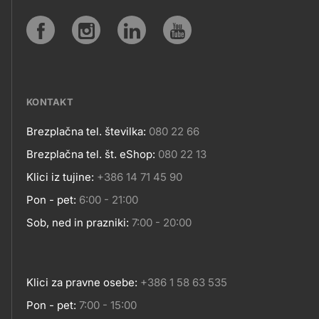
IN
SPLETNA
Social
MESTA
media
KONTAKT
Brezplačna tel. številka:
080 22 66
Kontakt
Brezplačna tel. št. eShop:
080 22 13
Klici iz tujine:
+386 14 71 45 90
Pon - pet:
6:00 - 21:00
Sob, ned in prazniki:
7:00 - 20:00
Klici za pravne osebe:
+386 1 58 63 535
Pon - pet:
7:00 - 15:00