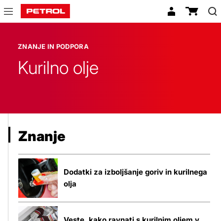
Znanje
in
ZNANJE IN PODPORA
podpora
Kurilno olje
Znanje
Dodatki za izboljšanje goriv in kurilnega
olja
Veste, kako ravnati s kurilnim oljem v