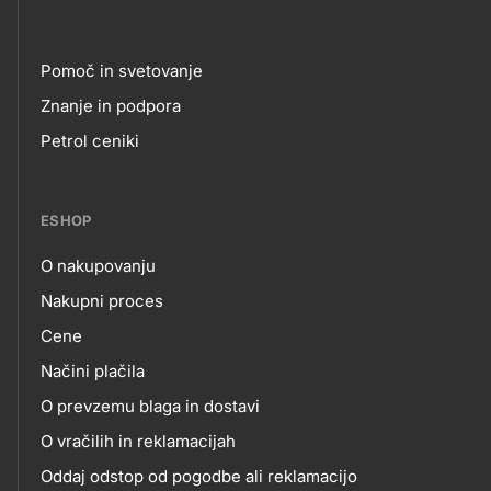
Pomoč in svetovanje
Footer
Znanje in podpora
Petrol ceniki
links
ESHOP
O nakupovanju
eshop
Nakupni proces
Cene
Načini plačila
O prevzemu blaga in dostavi
O vračilih in reklamacijah
Oddaj odstop od pogodbe ali reklamacijo