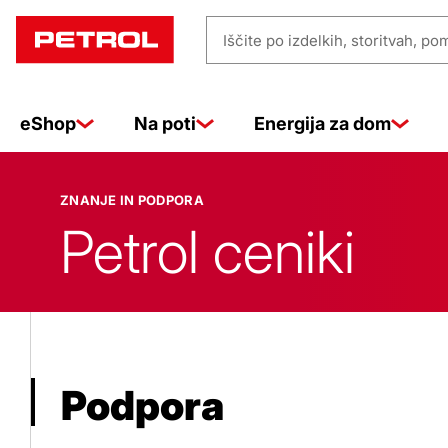
Znanje
Iščite
in
po
izdelkih,
eShop
Na poti
Energija za dom
storitvah,
pomoči
podpora
…
ZNANJE IN PODPORA
Petrol ceniki
Podpora