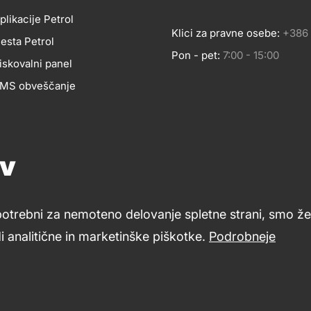
plikacije Petrol
Klici za pravne osebe:
+386 
esta Petrol
Pon - pet:
7:00 - 15:00
BILNE
iskovalni panel
 SMS obveščanje
LIKACIJE
Pomoč in svetovanje
Znanje in podpora
Footer
ov
Petrol ceniki
cial
links
LETNA
potrebni za nemoteno delovanje spletne strani, smo že 
dia
 analitične in marketinške piškotke.
Podrobneje
Varstvo zasebnosti in osebnih podatkov
Izvensodno reševa
ESTA
i