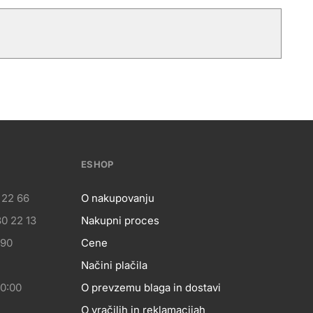
ESHOP
 22 66
O nakupovanju
0 22 13
Nakupni proces
eshop
 90
Cene
Načini plačila
20:00
O prevzemu blaga in dostavi
O vračilih in reklamacijah