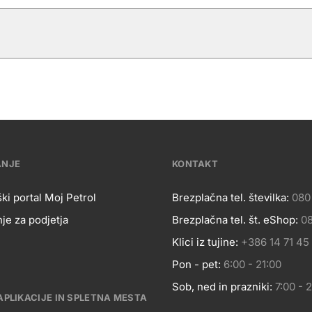
ANJE
KONTAKT
ki portal Moj Petrol
Brezplačna tel. številka:
080
je za podjetja
Brezplačna tel. št. eShop:
08
OSLOVANJE
Kontakt
Klici iz tujine:
+386 14 71 45
Pon - pet:
6:00 - 21:00
Sob, ned in prazniki:
7:00 - 
APLIKACIJE IN SPLETNA MESTA