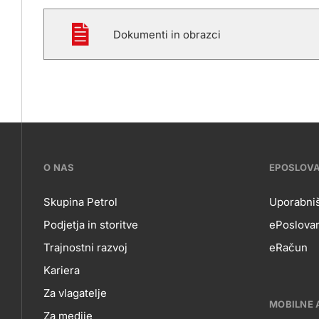
Dokumenti in obrazci
???
O NAS
EPOSLOV
petrol-
Skupina Petrol
Uporabniš
Podjetja in storitve
ePoslovan
skupno.footer-
O
EP
Trajnostni razvoj
eRačun
title???
Kariera
NAS
Za vlagatelje
MOBILNE 
Za medije