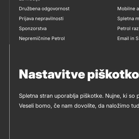
Družbena odgovornost
Mobilne a
Prijava nepravilnosti
Spletna m
MO
Sponzorstva
Petrol raz
Nepremičnine Petrol
Email in
AP
Nabavni razpisi
Nastavitve piškotk
IN
So
SP
Spletna stran uporablja piškotke. Nujne, ki so 
me
Veseli bomo, če nam dovolite, da naložimo tudi
© 2019-2026 Petrol d.d., Ljubljana
Pravni pogoji
M
Piškotki
Izjava o dostopnosti
Kazalo stran
Legal