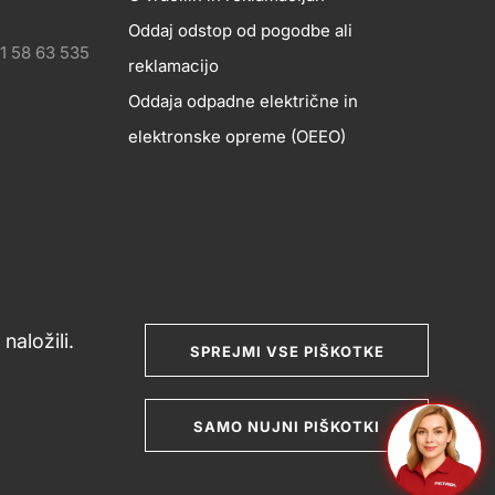
Oddaj odstop od pogodbe ali
1 58 63 535
reklamacijo
Oddaja odpadne električne in
elektronske opreme (OEEO)
naložili.
SPREJMI VSE PIŠKOTKE
nje potrošniških sporov
Splošni pogoji poslovanja
SAMO NUJNI PIŠKOTKI