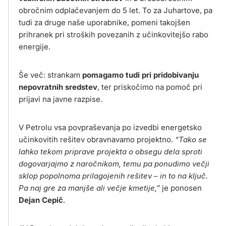
obročnim odplačevanjem do 5 let. To za Juhartove, pa
tudi za druge naše uporabnike, pomeni takojšen
prihranek pri stroških povezanih z učinkovitejšo rabo
energije.
Še več: strankam
pomagamo tudi pri pridobivanju
nepovratnih sredstev
, ter priskočimo na pomoč pri
prijavi na javne razpise.
V Petrolu vsa povpraševanja po izvedbi energetsko
učinkovitih rešitev obravnavamo projektno.
“Tako se
lahko tekom priprave projekta o obsegu dela sproti
dogovarjajmo z naročnikom, temu pa ponudimo večji
sklop popolnoma prilagojenih rešitev – in to na ključ.
Pa naj gre za manjše ali večje kmetije,”
je ponosen
Dejan Cepič
.