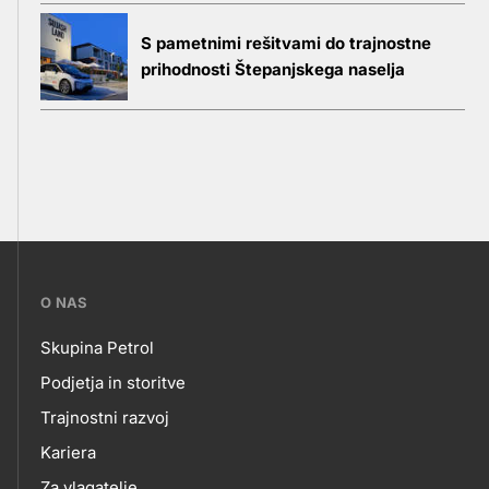
S pametnimi rešitvami do trajnostne
prihodnosti Štepanjskega naselja
???
O NAS
petrol-
Skupina Petrol
skupno.footer-
O
Podjetja in storitve
title???
Trajnostni razvoj
NAS
Kariera
Za vlagatelje