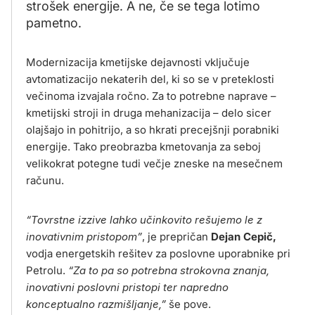
strošek energije. A ne, če se tega lotimo
pametno.
Modernizacija kmetijske dejavnosti vključuje
avtomatizacijo nekaterih del, ki so se v preteklosti
večinoma izvajala ročno. Za to potrebne naprave –
kmetijski stroji in druga mehanizacija – delo sicer
olajšajo in pohitrijo, a so hkrati precejšnji porabniki
energije. Tako preobrazba kmetovanja za seboj
velikokrat potegne tudi večje zneske na mesečnem
računu.
“Tovrstne izzive lahko učinkovito rešujemo le z
inovativnim pristopom”
, je prepričan
Dejan Cepič,
vodja energetskih rešitev za poslovne uporabnike pri
Petrolu.
“Za to pa so potrebna strokovna znanja,
inovativni poslovni pristopi ter napredno
konceptualno razmišljanje,”
še pove.