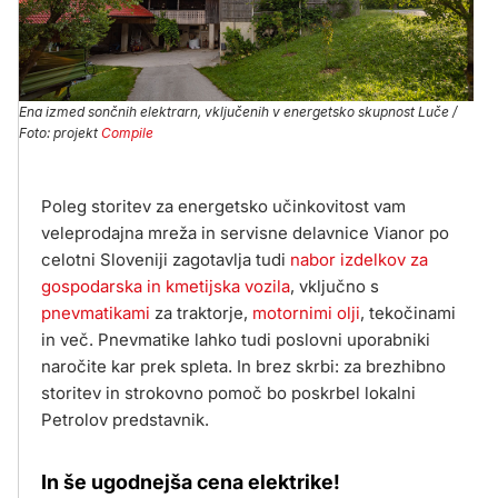
Ena izmed sončnih elektrarn, vključenih v energetsko skupnost Luče /
Foto: projekt
Compile
Poleg storitev za energetsko učinkovitost vam
veleprodajna mreža in servisne delavnice Vianor po
celotni Sloveniji zagotavlja tudi
nabor izdelkov za
gospodarska in kmetijska vozila
, vključno s
pnevmatikami
za traktorje,
motornimi olji
, tekočinami
in več. Pnevmatike lahko tudi poslovni uporabniki
naročite kar prek spleta. In brez skrbi: za brezhibno
storitev in strokovno pomoč bo poskrbel lokalni
Petrolov predstavnik.
In še ugodnejša cena elektrike!