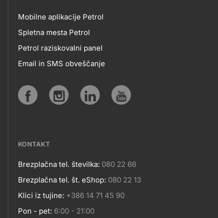
Mobilne aplikacije Petrol
MOBILNE
Spletna mesta Petrol
Petrol raziskovalni panel
APLIKACIJE
Email in SMS obveščanje
IN
SPLETNA
Social
MESTA
media
KONTAKT
Brezplačna tel. številka:
080 22 66
Kontakt
Brezplačna tel. št. eShop:
080 22 13
Klici iz tujine:
+386 14 71 45 90
Pon - pet:
6:00 - 21:00