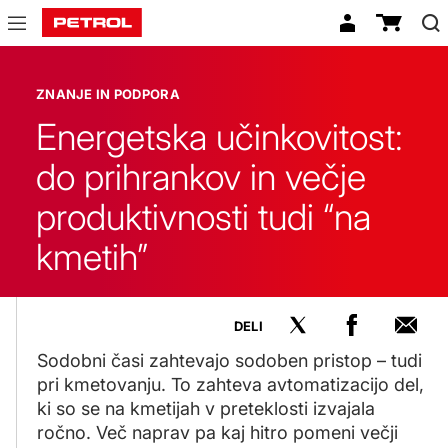
Znanje
in
ZNANJE IN PODPORA
podpora
Energetska učinkovitost:
do prihrankov in večje
produktivnosti tudi “na
kmetih”
DELI
Sodobni časi zahtevajo sodoben pristop – tudi
pri kmetovanju. To zahteva avtomatizacijo del,
ki so se na kmetijah v preteklosti izvajala
ročno. Več naprav pa kaj hitro pomeni večji