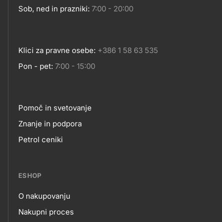
Sob, ned in prazniki:
7:00 - 20:00
Klici za pravne osebe:
+386 1 58 63 535
Pon - pet:
7:00 - 15:00
Pomoč in svetovanje
Footer
Znanje in podpora
Petrol ceniki
links
ESHOP
O nakupovanju
eshop
Nakupni proces