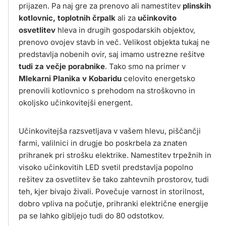
prijazen. Pa naj gre za prenovo ali namestitev
plinskih
kotlovnic, toplotnih črpalk
ali za
učinkovito
osvetlitev
hleva in drugih gospodarskih objektov,
prenovo ovojev stavb in več. Velikost objekta tukaj ne
predstavlja nobenih ovir, saj imamo ustrezne rešitve
tudi za večje porabnike
. Tako smo na primer v
Mlekarni Planika v Kobaridu
celovito energetsko
prenovili kotlovnico s prehodom na stroškovno in
okoljsko učinkovitejši energent.
Učinkovitejša razsvetljava v vašem hlevu, piščančji
farmi, valilnici in drugje bo poskrbela za znaten
prihranek pri strošku elektrike. Namestitev trpežnih in
visoko učinkovitih LED svetil predstavlja popolno
rešitev za osvetlitev še tako zahtevnih prostorov, tudi
teh, kjer bivajo živali. Povečuje varnost in storilnost,
dobro vpliva na počutje, prihranki električne energije
pa se lahko gibljejo tudi do 80 odstotkov.