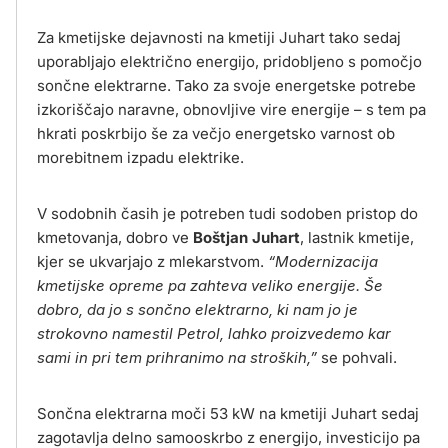
Za kmetijske dejavnosti na kmetiji Juhart tako sedaj
uporabljajo električno energijo, pridobljeno s pomočjo
sončne elektrarne. Tako za svoje energetske potrebe
izkoriščajo naravne, obnovljive vire energije – s tem pa
hkrati poskrbijo še za večjo energetsko varnost ob
morebitnem izpadu elektrike.
V sodobnih časih je potreben tudi sodoben pristop do
kmetovanja, dobro ve
Boštjan Juhart
, lastnik kmetije,
kjer se ukvarjajo z mlekarstvom.
“Modernizacija
kmetijske opreme pa zahteva veliko energije. Še
dobro, da jo s sončno elektrarno, ki nam jo je
strokovno namestil Petrol, lahko proizvedemo kar
sami in pri tem prihranimo na stroških,”
se pohvali.
Sončna elektrarna moči 53 kW na kmetiji Juhart sedaj
zagotavlja delno samooskrbo z energijo, investicijo pa