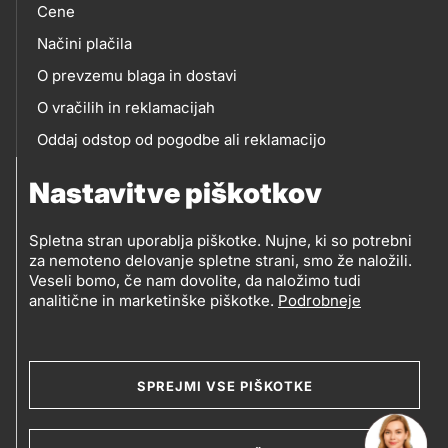
Cene
Načini plačila
O prevzemu blaga in dostavi
O vračilih in reklamacijah
Oddaj odstop od pogodbe ali reklamacijo
Oddaja odpadne električne in elektronske opreme
Nastavitve piškotkov
(OEEO)
Spletna stran uporablja piškotke. Nujne, ki so potrebni
za nemoteno delovanje spletne strani, smo že naložili.
Veseli bomo, če nam dovolite, da naložimo tudi
analitične in marketinške piškotke.
Podrobneje
© 2019-2026 Petrol d.d., Ljubljana
Pravni pogoji
Legal
Varstvo zasebnosti in osebnih podatkov
SPREJMI VSE PIŠKOTKE
Izvensodno reševanje potrošniških sporov
and
Splošni pogoji poslovanja
Piškotki