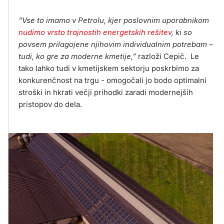
“Vse to imamo v Petrolu, kjer poslovnim uporabnikom
nudimo vrsto trajnostih energetskih rešitev
, ki so
povsem prilagojene njihovim individualnim potrebam –
tudi, ko gre za moderne kmetije,”
razloži Cepič. Le
tako lahko tudi v kmetijskem sektorju poskrbimo za
konkurenčnost na trgu - omogočali jo bodo optimalni
stroški in hkrati večji prihodki zaradi modernejših
pristopov do dela.