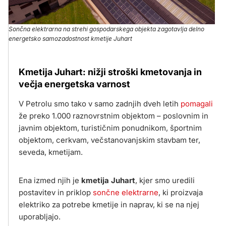
Sončna elektrarna na strehi gospodarskega objekta zagotavlja delno
energetsko samozadostnost kmetije Juhart
Kmetija Juhart: nižji stroški kmetovanja in
večja energetska varnost
V Petrolu smo tako v samo zadnjih dveh letih
pomagali
že preko 1.000 raznovrstnim objektom – poslovnim in
javnim objektom, turističnim ponudnikom, športnim
objektom, cerkvam, večstanovanjskim stavbam ter,
seveda, kmetijam.
Ena izmed njih je
kmetija Juhart
, kjer smo uredili
postavitev in priklop
sončne elektrarne
, ki proizvaja
elektriko za potrebe kmetije in naprav, ki se na njej
uporabljajo.