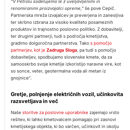
“V Petrolu sodelujemo le z uveljavljenimi in
renomiranimi proizvajalci opreme,”
še pove Cepič.
Partnerska mreža izvajalcev je preverjena in zanesljiva
ter skrbno izbrana za visoko kvaliteto posameznih
produktov in trajnostno poslovno politiko. Z dobavitelji,
ter drugimi partnerji, tudi s področja kmetijstva,
gradimo dolgoročna partnerstva. Tako
s pomočjo
partnerjev, kot je
Zadruga Sloga
, pa tudi s pomočjo
dobaviteljev, spodbujamo slovenske kmete, da za
samooskrbo svoje kmetije izkoristijo naravne vire, kot
so sonce, veter, geotermalna voda ali metan iz
gnojnice”.
Gretje, polnjenje električnih vozil, učinkovita
razsvetljava in več
Naše
storitve za poslovne uporabnike
zajemajo vrsto
rešitev, ki lahko kmetovalcem pomagajo pri zasnovi
kmetijskega objekta, ki bo varčen, učinkovit in okolju