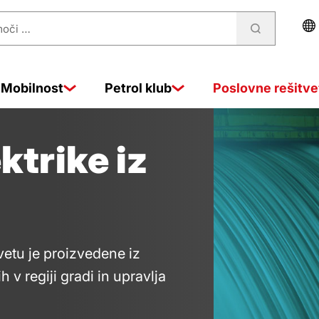
a
Mobilnost
Petrol klub
Poslovne rešitve
ktrike iz
vetu je proizvedene iz
h v regiji gradi in upravlja