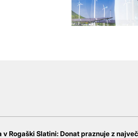
a v Rogaški Slatini: Donat praznuje z najve