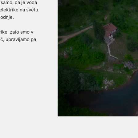
e samo, da je voda
 elektrike na svetu.
hodnje.
rike, zato smo v
eč, upravljamo pa