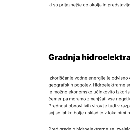
ki so prijaznejše do okolja in predstavlj
Gradnja hidroelektr
Izkoriščanje vodne energije je odvisno 
geografskih pogojev. Hidroelektrarne se 
je možno ekonomsko učinkovito izkoristi
čemer pa moramo zmanjšati vse negativn
Prednost obnovljivih virov je tudi v raz
saj se lahko bolje uskladijo z lokalnimi 
Pred gradnjo hidroelektrarne se izvajaj