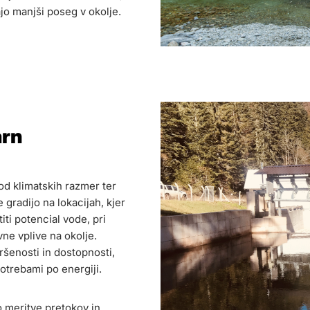
ajo manjši poseg v okolje.
arn
od klimatskih razmer ter
gradijo na lokacijah, kjer
ti potencial vode, pri
e vplive na okolje.
pršenosti in dostopnosti,
potrebami po energiji.
o meritve pretokov in