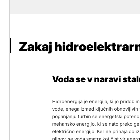
Zakaj hidroelektrar
Voda se v naravi sta
Hidroenergija je energija, ki jo pridobi
vode, enega izmed ključnih obnovljivih 
poganjanju turbin se energetski potenci
mehansko energijo, ki se nato preko gen
električno energijo. Ker ne prihaja do i
plinov, se voda smatra kot čist vir energ