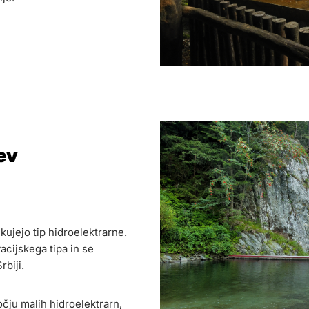
ev
kujejo tip hidroelektrarne.
acijskega tipa in se
rbiji.
očju malih hidroelektrarn,