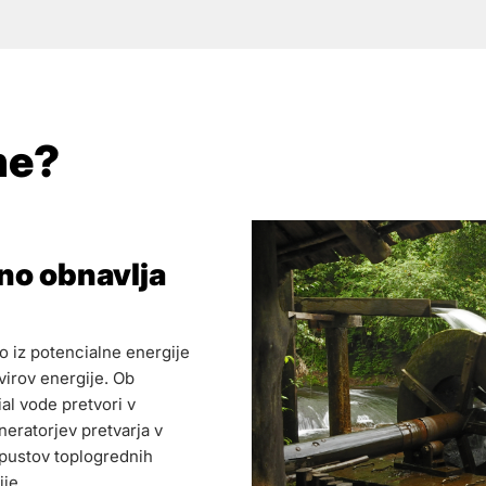
ne?
lno obnavlja
mo iz potencialne energije
virov energije. Ob
al vode pretvori v
eratorjev pretvarja v
zpustov toplogrednih
ije.