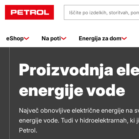
Proizvodnj
Iščite
elektrike
po
izdelkih,
eShop
Na poti
Energija za dom
storitvah,
pomoči
iz
…
Proizvodnja ele
hidro
energije vode
energije
Največ obnovljive električne energije na s
energije vode. Tudi v hidroelektrarnah, ki ji
Petrol.