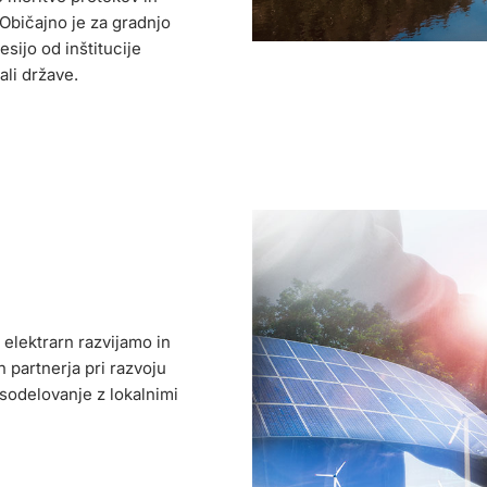
 Običajno je za gradnjo
sijo od inštitucije
ali države.
 elektrarn razvijamo in
n partnerja pri razvoju
sodelovanje z lokalnimi