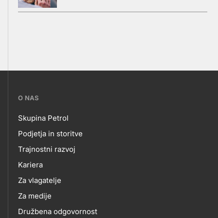
???
O NAS
petrol-
Skupina Petrol
skupno.footer-
O
Podjetja in storitve
title???
Trajnostni razvoj
NAS
Kariera
Za vlagatelje
Za medije
Družbena odgovornost