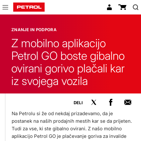
Znanje
in
ZNANJE IN PODPORA
podpora
Z mobilno aplikacijo
Petrol GO boste gibalno
ovirani gorivo plačali kar
iz svojega vozila
DELI
Na Petrolu si že od nekdaj prizadevamo, da je
postanek na naših prodajnih mestih kar se da prijeten.
Tudi za vse, ki ste gibalno ovirani. Z našo mobilno
aplikacijo Petrol GO je plačevanje goriva za invalide