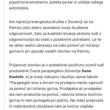
popolnoma enostavno, poteka pa kar iz udobja vašega
avtomobila.
Kot največja energetska družba v Sloveniji se na
Petrolu zelo dobro zavedamo svoje družbene
odgovornosti. Zato za kvaliteto bivanja skrbimo tudi z
odgovornostjo do oseb s posebnimi potrebami. Le-te
se lahko vedno zanesejo na našo pomoč pri točenju
goriva in pri uporabi ostalih storitev na Petrolu.
Prijaznost storitev je v preteklosti pozitivno ocenil tudi
predsednik Zveze paraplegikov Slovenije
Dane
Kastelic
, ki je svojo nakupno izkušnjo opisal takole:
“Paraplegiki smo s klicem na prodajno mesto zaprosili
za pomoč pri točenju goriva. Prodajalka ali prodajalec
sta nam priskočila na pomoč, natočila želeno količino
goriva in nam pomagala pri plačilu. Na videz preprosta
in malenkostna izboljšava nam je močno olajšala