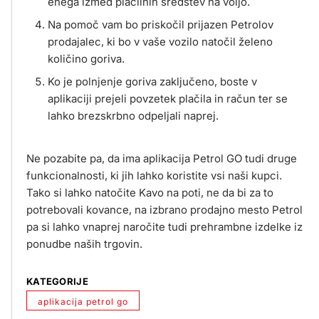
enega izmed plačilnih sredstev na voljo.
Na pomoč vam bo priskočil prijazen Petrolov
prodajalec, ki bo v vaše vozilo natočil želeno
količino goriva.
Ko je polnjenje goriva zaključeno, boste v
aplikaciji prejeli povzetek plačila in račun ter se
lahko brezskrbno odpeljali naprej.
Ne pozabite pa, da ima aplikacija Petrol GO tudi druge
funkcionalnosti, ki jih lahko koristite vsi naši kupci.
Tako si lahko natočite Kavo na poti, ne da bi za to
potrebovali kovance, na izbrano prodajno mesto Petrol
pa si lahko vnaprej naročite tudi prehrambne izdelke iz
ponudbe naših trgovin.
KATEGORIJE
aplikacija petrol go