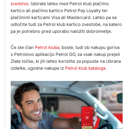
sredstvo
. Izbirate lahko med Petrol klub plačilno
kartico ali plačilno kartico Petrol Pay Loyalty ter
plačilnimi karticami Visa ali Mastercard. Lahko pa se
odločite tudi za Petrol klub kartico zvestobe, na katero
pa je potrebno pred uporabo naložiti dobroimetje.
Če ste član
Petrol kluba
, boste, tudi ob nakupu goriva
s Petrolovo aplikacijo Petrol GO, za vsak nakup prejeli
Zlate točke, ki jih lahko koristite za popuste na izbrane
izdelke, ugodne nakupe iz
Petrol klub kataloga
.