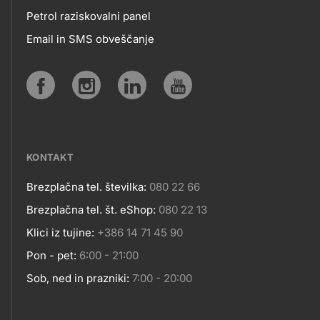
Petrol raziskovalni panel
APLIKACIJE
Email in SMS obveščanje
IN
SPLETNA
Social
MESTA
media
KONTAKT
Brezplačna tel. številka:
080 22 66
Kontakt
Brezplačna tel. št. eShop:
080 22 13
Klici iz tujine:
+386 14 71 45 90
Pon - pet:
6:00 - 21:00
Sob, ned in prazniki:
7:00 - 20:00