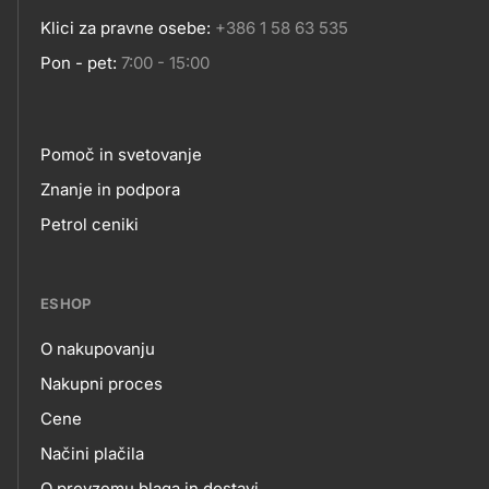
Klici za pravne osebe:
+386 1 58 63 535
Pon - pet:
7:00 - 15:00
Pomoč in svetovanje
Footer
Znanje in podpora
Petrol ceniki
links
ESHOP
O nakupovanju
eshop
Nakupni proces
Cene
Načini plačila
O prevzemu blaga in dostavi