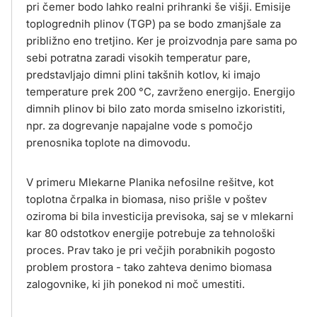
pri čemer bodo lahko realni prihranki še višji. Emisije
toplogrednih plinov (TGP) pa se bodo zmanjšale za
približno eno tretjino. Ker je proizvodnja pare sama po
sebi potratna zaradi visokih temperatur pare,
predstavljajo dimni plini takšnih kotlov, ki imajo
temperature prek 200 °C, zavrženo energijo. Energijo
dimnih plinov bi bilo zato morda smiselno izkoristiti,
npr. za dogrevanje napajalne vode s pomočjo
prenosnika toplote na dimovodu.
V primeru Mlekarne Planika nefosilne rešitve, kot
toplotna črpalka in biomasa, niso prišle v poštev
oziroma bi bila investicija previsoka, saj se v mlekarni
kar 80 odstotkov energije potrebuje za tehnološki
proces. Prav tako je pri večjih porabnikih pogosto
problem prostora - tako zahteva denimo biomasa
zalogovnike, ki jih ponekod ni moč umestiti.