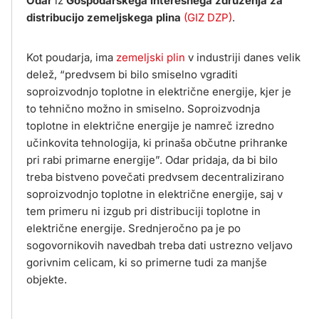
Odar
iz
Gospodarskega interesnega združenja za
distribucijo zemeljskega plina
(GIZ DZP)
.
Kot poudarja, ima
zemeljski plin
v industriji danes velik
delež, “predvsem bi bilo smiselno vgraditi
soproizvodnjo toplotne in električne energije, kjer je
to tehnično možno in smiselno. Soproizvodnja
toplotne in električne energije je namreč izredno
učinkovita tehnologija, ki prinaša občutne prihranke
pri rabi primarne energije”. Odar pridaja, da bi bilo
treba bistveno povečati predvsem decentralizirano
soproizvodnjo toplotne in električne energije, saj v
tem primeru ni izgub pri distribuciji toplotne in
električne energije. Srednjeročno pa je po
sogovornikovih navedbah treba dati ustrezno veljavo
gorivnim celicam, ki so primerne tudi za manjše
objekte.