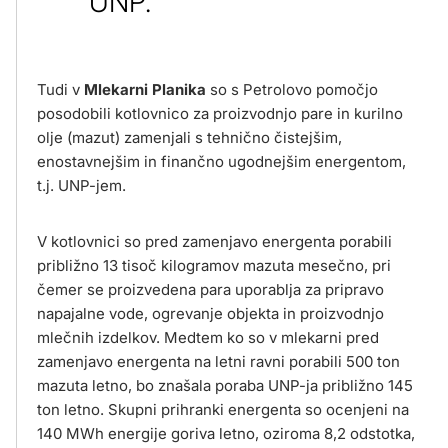
UNP.
Tudi v
Mlekarni Planika
so s Petrolovo pomočjo
posodobili kotlovnico za proizvodnjo pare in kurilno
olje (mazut) zamenjali s tehnično čistejšim,
enostavnejšim in finančno ugodnejšim energentom,
t.j. UNP-jem.
V kotlovnici so pred zamenjavo energenta porabili
približno 13 tisoč kilogramov mazuta mesečno, pri
čemer se proizvedena para uporablja za pripravo
napajalne vode, ogrevanje objekta in proizvodnjo
mlečnih izdelkov. Medtem ko so v mlekarni pred
zamenjavo energenta na letni ravni porabili 500 ton
mazuta letno, bo znašala poraba UNP-ja približno 145
ton letno. Skupni prihranki energenta so ocenjeni na
140 MWh energije goriva letno, oziroma 8,2 odstotka,