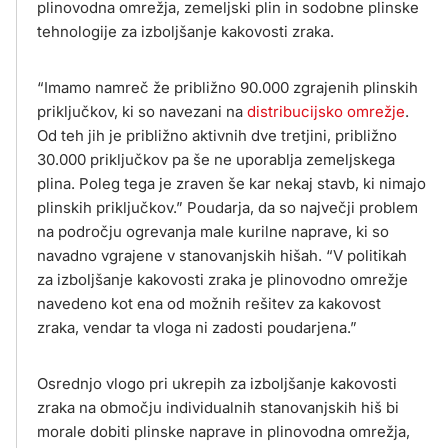
plinovodna omrežja, zemeljski plin in sodobne plinske
tehnologije za izboljšanje kakovosti zraka.
“Imamo namreč že približno 90.000 zgrajenih plinskih
priključkov, ki so navezani na
distribucijsko omrežje
.
Od teh jih je približno aktivnih dve tretjini, približno
30.000 priključkov pa še ne uporablja zemeljskega
plina. Poleg tega je zraven še kar nekaj stavb, ki nimajo
plinskih priključkov.” Poudarja, da so največji problem
na področju ogrevanja male kurilne naprave, ki so
navadno vgrajene v stanovanjskih hišah. “V politikah
za izboljšanje kakovosti zraka je plinovodno omrežje
navedeno kot ena od možnih rešitev za kakovost
zraka, vendar ta vloga ni zadosti poudarjena.”
Osrednjo vlogo pri ukrepih za izboljšanje kakovosti
zraka na območju individualnih stanovanjskih hiš bi
morale dobiti plinske naprave in plinovodna omrežja,