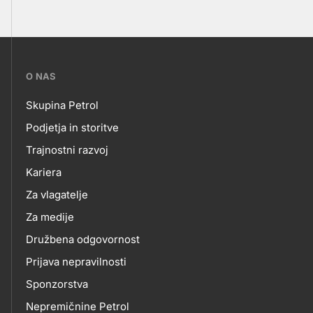
???
O NAS
petrol-
Skupina Petrol
skupno.footer-
O
Podjetja in storitve
title???
Trajnostni razvoj
NAS
Kariera
Za vlagatelje
Za medije
Družbena odgovornost
Prijava nepravilnosti
Sponzorstva
Nepremičnine Petrol