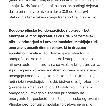
(atmosferski tlak, temperatura okolice) je v plinastem
stanju. Naziv ‘utekočinjeni’ pa nosi na podlagi dejstva,
da se pri relativno nizkem tlaku (0,8 do 8 barov)
utekočinja ter v takem stanju transportira in skladišči
Sodobne plinske kondenzacijske naprave - kot
energent je moč uporabiti tako UNP kot zemeljski
plin - v primerjavi s konvencionalnimi izrabljajo tudi
energijo izpušnih dimnih plinov, ki jo drugače
spustimo v okolico.
Kondenzacijska tehnologija
omogoča, da se dimni plini pred izstopom ohladijo,
njihova toplotna energija pa se vrača v krog ogrevanja.
V primerjavi s konvencionalnimi ogrevalnimi sistemi
dosegajo kondenzacijske plinske peči, ki jih odlikujejo
tudi nizki investicijski stroški, bistveno večji izkoristek
(poraba se zmanjša tudi do 30 odstotkov) in s tem
omogočajo ustvarjanje znatnih prihrankov na
energentu ter posledično znižujejo stroške ogrevanja.
Plinske peči ponujajo modularno delovanje in širok