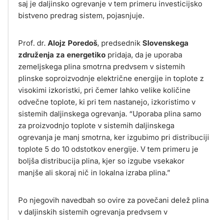
saj je daljinsko ogrevanje v tem primeru investicijsko
bistveno predrag sistem, pojasnjuje.
Prof. dr.
Alojz Poredoš
, predsednik
Slovenskega
združenja za energetiko
pridaja, da je uporaba
zemeljskega plina smotrna predvsem v sistemih
plinske soproizvodnje električne energije in toplote z
visokimi izkoristki, pri čemer lahko velike količine
odvečne toplote, ki pri tem nastanejo, izkoristimo v
sistemih daljinskega ogrevanja. “Uporaba plina samo
za proizvodnjo toplote v sistemih daljinskega
ogrevanja je manj smotrna, ker izgubimo pri distribuciji
toplote 5 do 10 odstotkov energije. V tem primeru je
boljša distribucija plina, kjer so izgube vsekakor
manjše ali skoraj nič in lokalna izraba plina.”
Po njegovih navedbah so ovire za povečani delež plina
v daljinskih sistemih ogrevanja predvsem v