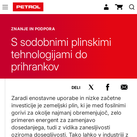
Znanje
in
ZNANJE IN PODPORA
podpora
S sodobnimi plinskimi
tehnologijami do
prihrankov
DELI
Zaradi enostavne uporabe in nizke začetne
investicije je zemeljski plin, ki je med fosilnimi
gorivi za okolje najmanj obremenjujoč, zelo
primeren energent za zamenjavo
dosedanjega, tudi z vidika zanesljivosti
oziroma dosegljivosti. Tako lahko v industriji z