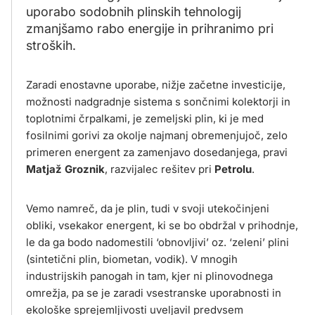
uporabo sodobnih plinskih tehnologij
zmanjšamo rabo energije in prihranimo pri
stroških.
Zaradi enostavne uporabe, nižje začetne investicije,
možnosti nadgradnje sistema s sončnimi kolektorji in
toplotnimi črpalkami, je zemeljski plin, ki je med
fosilnimi gorivi za okolje najmanj obremenjujoč, zelo
primeren energent za zamenjavo dosedanjega, pravi
Matjaž Groznik
, razvijalec rešitev pri
Petrolu
.
Vemo namreč, da je plin, tudi v svoji utekočinjeni
obliki, vsekakor energent, ki se bo obdržal v prihodnje,
le da ga bodo nadomestili ‘obnovljivi’ oz. ‘zeleni’ plini
(sintetični plin, biometan, vodik). V mnogih
industrijskih panogah in tam, kjer ni plinovodnega
omrežja, pa se je zaradi vsestranske uporabnosti in
ekološke sprejemljivosti uveljavil predvsem