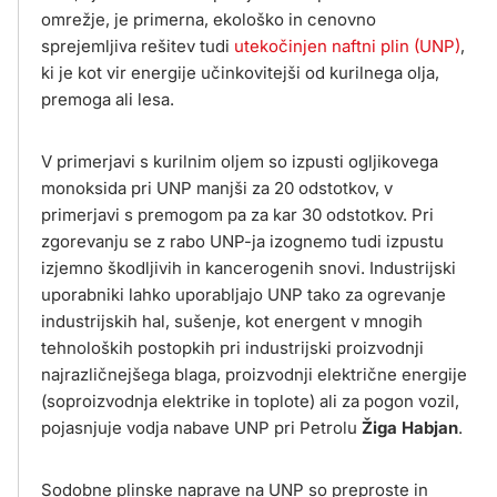
omrežje, je primerna, ekološko in cenovno
sprejemljiva rešitev tudi
utekočinjen naftni plin (UNP)
,
ki je kot vir energije učinkovitejši od kurilnega olja,
premoga ali lesa.
V primerjavi s kurilnim oljem so izpusti ogljikovega
monoksida pri UNP manjši za 20 odstotkov, v
primerjavi s premogom pa za kar 30 odstotkov. Pri
zgorevanju se z rabo UNP-ja izognemo tudi izpustu
izjemno škodljivih in kancerogenih snovi. Industrijski
uporabniki lahko uporabljajo UNP tako za ogrevanje
industrijskih hal, sušenje, kot energent v mnogih
tehnoloških postopkih pri industrijski proizvodnji
najrazličnejšega blaga, proizvodnji električne energije
(soproizvodnja elektrike in toplote) ali za pogon vozil,
pojasnjuje vodja nabave UNP pri Petrolu
Žiga Habjan
.
Sodobne plinske naprave na UNP so preproste in