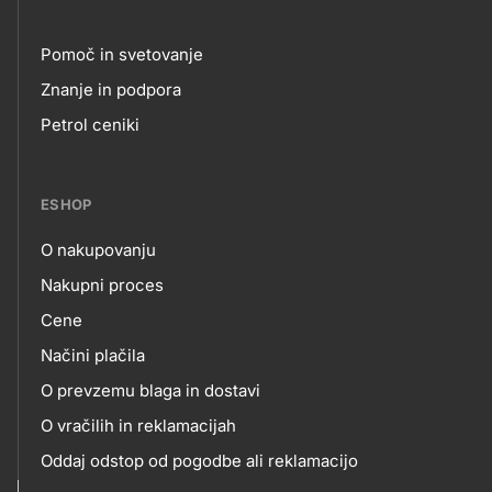
Pomoč in svetovanje
Footer
Znanje in podpora
Petrol ceniki
links
ESHOP
O nakupovanju
eshop
Nakupni proces
Cene
Načini plačila
O prevzemu blaga in dostavi
O vračilih in reklamacijah
Oddaj odstop od pogodbe ali reklamacijo