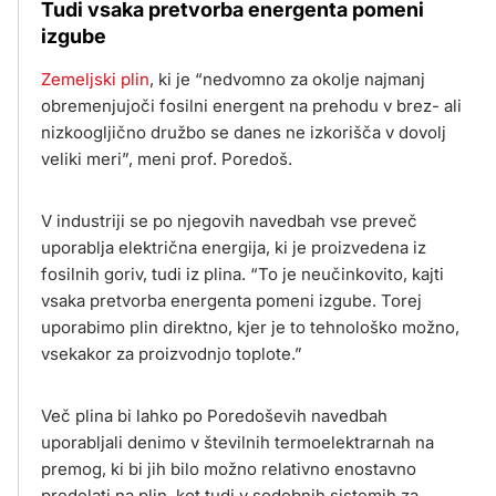
Tudi vsaka pretvorba energenta pomeni
izgube
Zemeljski plin
, ki je “nedvomno za okolje najmanj
obremenjujoči fosilni energent na prehodu v brez- ali
nizkoogljično družbo se danes ne izkorišča v dovolj
veliki meri”, meni prof. Poredoš.
V industriji se po njegovih navedbah vse preveč
uporablja električna energija, ki je proizvedena iz
fosilnih goriv, tudi iz plina. “To je neučinkovito, kajti
vsaka pretvorba energenta pomeni izgube. Torej
uporabimo plin direktno, kjer je to tehnološko možno,
vsekakor za proizvodnjo toplote.”
Več plina bi lahko po Poredoševih navedbah
uporabljali denimo v številnih termoelektrarnah na
premog, ki bi jih bilo možno relativno enostavno
predelati na plin, kot tudi v sodobnih sistemih za