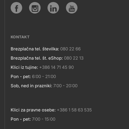
SPLETNA
Social
MESTA
media
KONTAKT
Brezplačna tel. številka:
080 22 66
Kontakt
Brezplačna tel. št. eShop:
080 22 13
Klici iz tujine:
+386 14 71 45 90
Pon - pet:
6:00 - 21:00
Sob, ned in prazniki:
7:00 - 20:00
Klici za pravne osebe:
+386 1 58 63 535
Pon - pet:
7:00 - 15:00