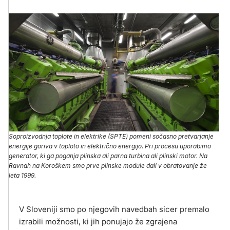
Soproizvodnja toplote in elektrike (SPTE) pomeni sočasno pretvarjanje
energije goriva v toploto in električno energijo. Pri procesu uporabimo
generator, ki ga poganja plinska ali parna turbina ali plinski motor. Na
Ravnah na Koroškem smo prve plinske module dali v obratovanje že
leta 1999.
V Sloveniji smo po njegovih navedbah sicer premalo
izrabili možnosti, ki jih ponujajo že zgrajena