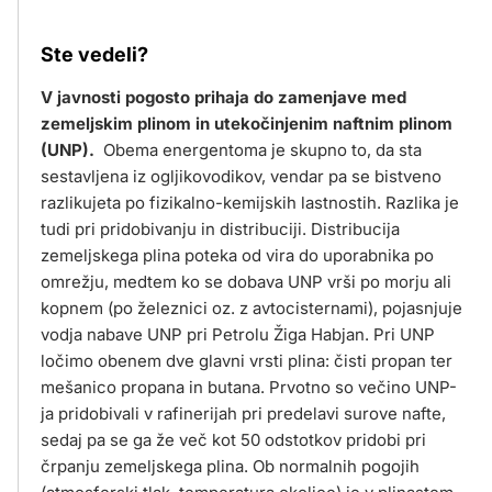
Ste vedeli?
V javnosti pogosto prihaja do zamenjave med
zemeljskim plinom in utekočinjenim naftnim plinom
(UNP).
Obema energentoma je skupno to, da sta
sestavljena iz ogljikovodikov, vendar pa se bistveno
razlikujeta po fizikalno-kemijskih lastnostih. Razlika je
tudi pri pridobivanju in distribuciji. Distribucija
zemeljskega plina poteka od vira do uporabnika po
omrežju, medtem ko se dobava UNP vrši po morju ali
kopnem (po železnici oz. z avtocisternami), pojasnjuje
vodja nabave UNP pri Petrolu Žiga Habjan. Pri UNP
ločimo obenem dve glavni vrsti plina: čisti propan ter
mešanico propana in butana. Prvotno so večino UNP-
ja pridobivali v rafinerijah pri predelavi surove nafte,
sedaj pa se ga že več kot 50 odstotkov pridobi pri
črpanju zemeljskega plina. Ob normalnih pogojih