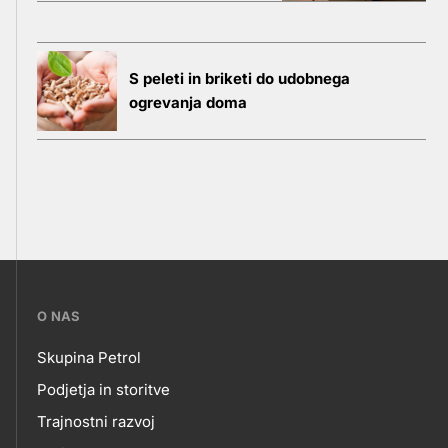
S peleti in briketi do udobnega
ogrevanja doma
???
O NAS
petrol-
Skupina Petrol
skupno.footer-
O
Podjetja in storitve
title???
Trajnostni razvoj
NAS