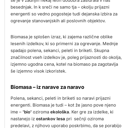
se je v zadnjih nekaj letih dodobra zasidrala v naš
besednjak. In k sreči ne samo tja – okolju prijazni
energenti so vedno pogosteje tudi dejanska izbira za
ogrevanje stanovanjskih ali poslovnih objektov.
Biomasa je splošen izraz, ki zajema različne oblike
lesenih izdelkov, ki so primerni za ogrevanje. Mednje
spadajo polena, sekanci, peleti in briketi. Skupna
značilnost vseh izdelkov je, poleg prijaznosti do okolja,
izjemno ugodna cena, kotel na biomaso pa zagotavlja
še izjemno visok izkoristek.
Biomasa – iz narave za naravo
Polena, sekanci, peleti in briketi so naravi prijazni
energenti. Biomasa je tudi – kot že jasno pove njeno
ime –
'bio'
oziroma
ekološka
. Ker gre za izdelke, ki
nastanejo iz
ostankov lesa
pri sečnji oziroma
predelavi, z njihovo uporabo poskrbimo, da se porabijo