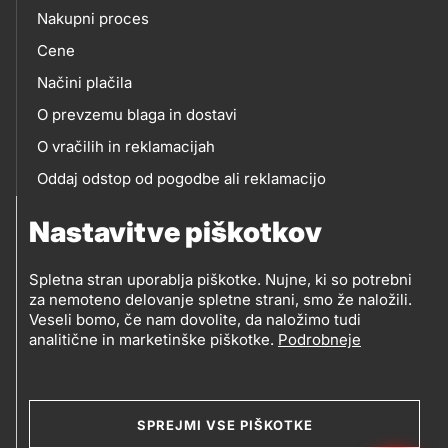
eshop
Nakupni proces
Cene
Načini plačila
O prevzemu blaga in dostavi
O vračilih in reklamacijah
Oddaj odstop od pogodbe ali reklamacijo
Oddaja odpadne električne in elektronske opreme
Nastavitve piškotkov
(OEEO)
Spletna stran uporablja piškotke. Nujne, ki so potrebni
za nemoteno delovanje spletne strani, smo že naložili.
Veseli bomo, če nam dovolite, da naložimo tudi
analitične in marketinške piškotke.
Podrobneje
© 2019-2026 Petrol d.d., Ljubljana
Pravni pogoji
Legal
Varstvo zasebnosti in osebnih podatkov
SPREJMI VSE PIŠKOTKE
Izvensodno reševanje potrošniških sporov