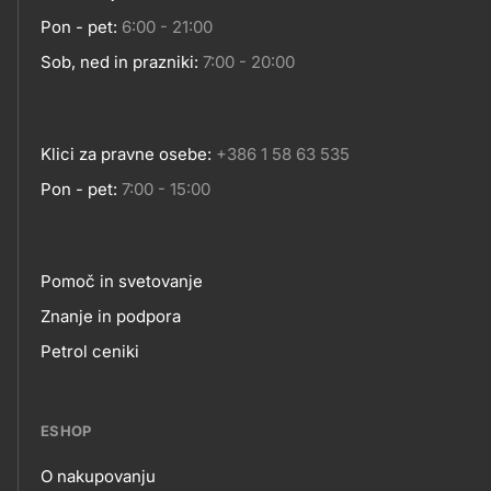
Pon - pet:
6:00 - 21:00
Sob, ned in prazniki:
7:00 - 20:00
Klici za pravne osebe:
+386 1 58 63 535
Pon - pet:
7:00 - 15:00
Pomoč in svetovanje
Footer
Znanje in podpora
Petrol ceniki
links
ESHOP
O nakupovanju