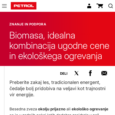
Znanje
in
ZNANJE IN PODPORA
podpora
Biomasa, idealna
kombinacija ugodne cene
in ekološkega ogrevanja
DELI
Preberite zakaj les, tradicionalen energent,
čedalje bolj pridobiva na veljavi kot trajnostni
vir energije.
Besedna zveza
okolju prijazno
ali
ekološko ogrevanje