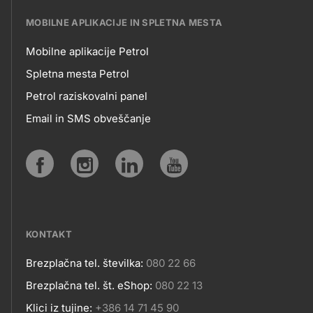
MOBILNE APLIKACIJE IN SPLETNA MESTA
Mobilne aplikacije Petrol
MOBILNE
Spletna mesta Petrol
Petrol raziskovalni panel
APLIKACIJE
Email in SMS obveščanje
IN
SPLETNA
Social
MESTA
media
KONTAKT
Brezplačna tel. številka:
080 22 66
Kontakt
Brezplačna tel. št. eShop:
080 22 13
Klici iz tujine:
+386 14 71 45 90