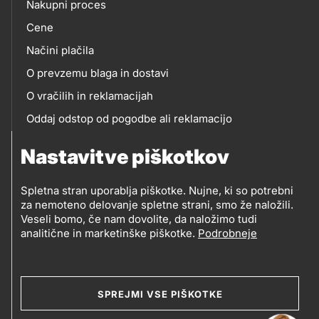
eshop
Nakupni proces
Cene
Načini plačila
O prevzemu blaga in dostavi
O vračilih in reklamacijah
Oddaj odstop od pogodbe ali reklamacijo
Oddaja odpadne električne in elektronske opreme
Nastavitve piškotkov
(OEEO)
Spletna stran uporablja piškotke. Nujne, ki so potrebni
za nemoteno delovanje spletne strani, smo že naložili.
Veseli bomo, če nam dovolite, da naložimo tudi
analitične in marketinške piškotke.
Podrobneje
© 2019-2026 Petrol d.d., Ljubljana
Pravni pogoji
Legal
Varstvo zasebnosti in osebnih podatkov
SPREJMI VSE PIŠKOTKE
Izvensodno reševanje potrošniških sporov
and