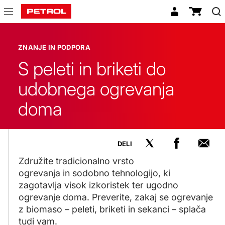
Znanje
in
ZNANJE IN PODPORA
podpora
S peleti in briketi do
udobnega ogrevanja
doma
DELI
Združite tradicionalno vrsto
ogrevanja in sodobno tehnologijo, ki
zagotavlja visok izkoristek ter ugodno
ogrevanje doma. Preverite, zakaj se ogrevanje
z biomaso – peleti, briketi in sekanci – splača
tudi vam.