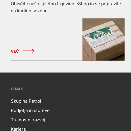
Obiščite našo spletno trgovino eShop in se pripravite
na kurilno sezono.
VEČ
???
O NAS
petrol-
Skupina Petrol
skupno.footer-
O
Podjetja in storitve
title???
Trajnostni razvoj
NAS
Kariera