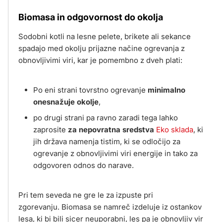
Biomasa in odgovornost do okolja
Sodobni kotli na lesne pelete, brikete ali sekance
spadajo med okolju prijazne načine ogrevanja z
obnovljivimi viri, kar je pomembno z dveh plati:
Po eni strani tovrstno ogrevanje
minimalno
onesnažuje okolje
,
po drugi strani pa ravno zaradi tega lahko
zaprosite
za nepovratna sredstva
Eko sklada
, ki
jih država namenja tistim, ki se odločijo za
ogrevanje z obnovljivimi viri energije in tako za
odgovoren odnos do narave.
Pri tem seveda ne gre le za izpuste pri
zgorevanju. Biomasa se namreč izdeluje iz ostankov
lesa, ki bi bili sicer neuporabni, les pa je obnovljiv vir