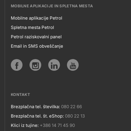
MOBILNE APLIKACIJE IN SPLETNA MESTA
Mobilne aplikacije Petrol
MOBILNE
Spletna mesta Petrol
Petrol raziskovalni panel
APLIKACIJE
Email in SMS obveščanje
IN
SPLETNA
Social
MESTA
media
KONTAKT
Brezplačna tel. številka:
080 22 66
Kontakt
Brezplačna tel. št. eShop:
080 22 13
Klici iz tujine:
+386 14 71 45 90