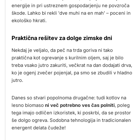
energije in pri ustreznem gospodarjenju ne povzroča
škode. Lahko bi rekli 'dve muhi na en mah' – poceni in
ekološko hkrati.
Praktična rešitev za dolge zimske dni
Nekdaj je veljalo, da peč na trda goriva ni tako
praktična kot ogrevanje s kurilnim oljem, saj je bilo
treba vsako jutro zakuriti, večkrat na dan dodajati drva,
ko je ogenj zvečer pojenjal, pa smo se zbudili v hladno
jutro.
Danes so stvari popolnoma drugačne: tudi kotlov na
lesno biomaso
ni več potrebno ves čas polniti
, poleg
tega imajo odličen izkoristek, ki poskrbi, da se prostor
še dolgo ogreva. Sodobna tehnologija in tradicionalen
energent delata čudeže!