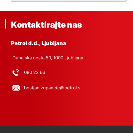
Mežica
Kontaktirajte nas
Muta
Petrol d.d., Ljubljana
Dunajska cesta 50, 1000 Ljubljana
Odranci
080 22 66
Prevalje
bostjan.zupancic@petrol.si
Radovljica
Ravne na Koroškem