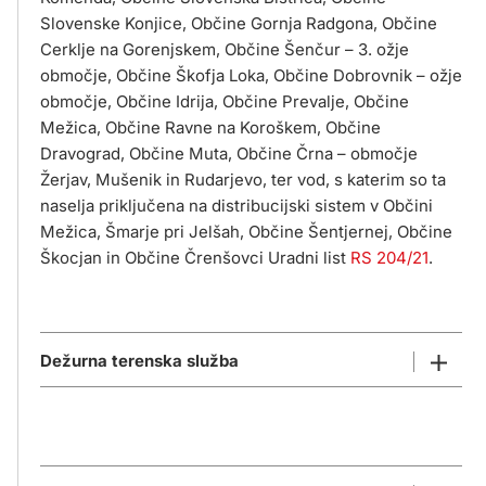
Slovenske Konjice, Občine Gornja Radgona, Občine
Cerklje na Gorenjskem, Občine Šenčur – 3. ožje
območje, Občine Škofja Loka, Občine Dobrovnik – ožje
območje, Občine Idrija, Občine Prevalje, Občine
Mežica, Občine Ravne na Koroškem, Občine
Dravograd, Občine Muta, Občine Črna – območje
Žerjav, Mušenik in Rudarjevo, ter vod, s katerim so ta
naselja priključena na distribucijski sistem v Občini
Mežica, Šmarje pri Jelšah, Občine Šentjernej, Občine
Škocjan in Občine Črenšovci Uradni list
RS 204/21
.
Dežurna terenska služba
Telefon: 041 679 344