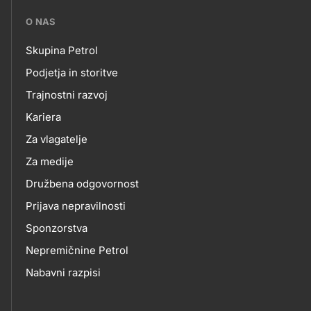
???
O NAS
petrol-
Rogatec
Skupina Petrol
skupno.footer-
O
Podjetja in storitve
title???
Sežana
Trajnostni razvoj
NAS
Kariera
Za vlagatelje
Slovenska Bistrica
Za medije
Družbena odgovornost
Slovenske Konjice
Prijava nepravilnosti
Sponzorstva
Šenčur 3. ožje območje
Nepremičnine Petrol
Nabavni razpisi
Šentjernej