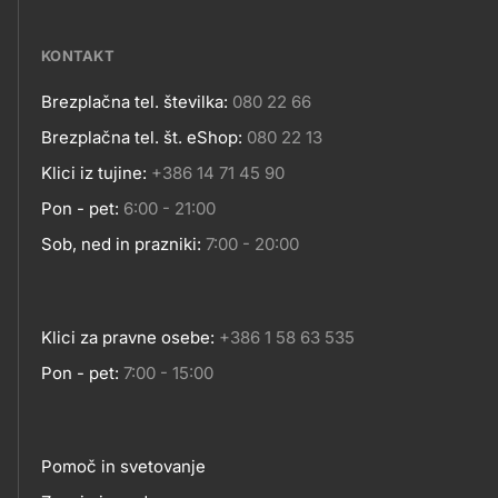
media
KONTAKT
Vodice
Brezplačna tel. številka:
080 22 66
Kontakt
Brezplačna tel. št. eShop:
080 22 13
Vransko
Klici iz tujine:
+386 14 71 45 90
Pon - pet:
6:00 - 21:00
Sob, ned in prazniki:
7:00 - 20:00
Klici za pravne osebe:
+386 1 58 63 535
Pon - pet:
7:00 - 15:00
Pomoč in svetovanje