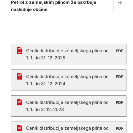
Petrol z zemeljskim plinom že oskrbuje
naslednje občine
Beltinci
Cenik distribucije zemeljskega plina od
PDF
1. 1. do 31. 12. 2025
Cerklje na Gorenjskem
Cenik distribucije zemeljskega plina od
PDF
Črenšovci
1. 1. do 31. 12. 2024
Cenik distribucije zemeljskega plina od
PDF
Črna na Koroškem
1. 1. do 31.12. 2023
Dobrovnik, ožje območje
Cenik distribucije zemeljskega plina od
PDF