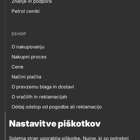
Footer
Znanje in podpora
Petrol ceniki
links
ESHOP
O nakupovanju
eshop
Nakupni proces
Cene
Načini plačila
O prevzemu blaga in dostavi
O vračilih in reklamacijah
Oddaj odstop od pogodbe ali reklamacijo
Oddaja odpadne električne in elektronske opreme
Nastavitve piškotkov
(OEEO)
Spletna stran uporablja piškotke. Nujne, ki so potrebni