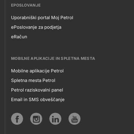
EPOSLOVANJE
Škocjan
Uporabniški portal Moj Petrol
EPOSLOVANJE
ePoslovanje za podjetja
eRačun
Škofja Loka
MOBILNE APLIKACIJE IN SPLETNA MESTA
Šmarje pri Jelšah
Mobilne aplikacije Petrol
MOBILNE
Spletna mesta Petrol
Trzin
Petrol raziskovalni panel
APLIKACIJE
Email in SMS obveščanje
IN
Tržič
SPLETNA
Social
MESTA
Turnišče