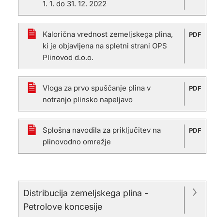
1. 1. do 31. 12. 2022
Domžale
Kalorična vrednost zemeljskega plina,
PDF
ki je objavljena na spletni strani OPS
Plinovod d.o.o.
Dravograd
Vloga za prvo spuščanje plina v
PDF
Gornja Radgona
notranjo plinsko napeljavo
Splošna navodila za priključitev na
PDF
Idrija
plinovodno omrežje
Komenda
Distribucija zemeljskega plina -
Petrolove koncesije
Mengeš