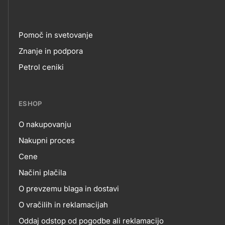
Pomoč in svetovanje
Footer
Znanje in podpora
Petrol ceniki
links
ESHOP
O nakupovanju
eshop
Nakupni proces
Cene
Načini plačila
O prevzemu blaga in dostavi
O vračilih in reklamacijah
Oddaj odstop od pogodbe ali reklamacijo