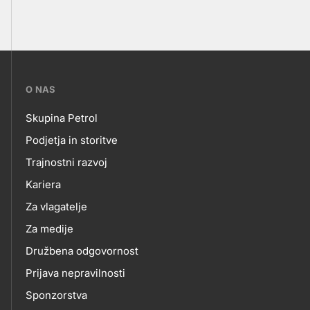
???
O NAS
petrol-
Skupina Petrol
skupno.footer-
O
Podjetja in storitve
title???
Trajnostni razvoj
NAS
Kariera
Za vlagatelje
Za medije
Družbena odgovornost
Prijava nepravilnosti
Sponzorstva