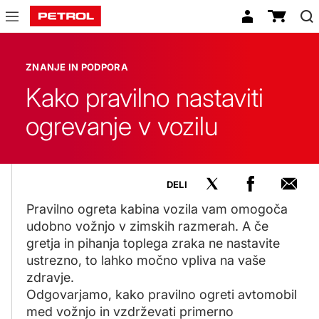
Znanje
in
ZNANJE IN PODPORA
podpora
Kako pravilno nastaviti
ogrevanje v vozilu
DELI
Pravilno ogreta kabina vozila vam omogoča
udobno vožnjo v zimskih razmerah. A če
gretja in pihanja toplega zraka ne nastavite
ustrezno, to lahko močno vpliva na vaše
zdravje.
Odgovarjamo, kako pravilno ogreti avtomobil
med vožnjo in vzdrževati primerno