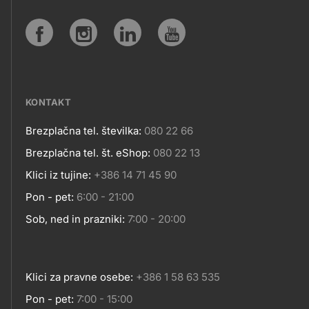
IN
SPLETNA
Social
MESTA
media
KONTAKT
Brezplačna tel. številka:
080 22 66
Kontakt
Brezplačna tel. št. eShop:
080 22 13
Klici iz tujine:
+386 14 71 45 90
Pon - pet:
6:00 - 21:00
Sob, ned in prazniki:
7:00 - 20:00
Klici za pravne osebe:
+386 1 58 63 535
Pon - pet:
7:00 - 15:00