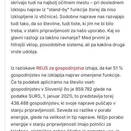
skrivajo tudi na najbolj očitnem mestu – pri doslednem
izklopu naprav iz "stand-by" funkcije (torej da niso
izklopljene iz vtičnice). Sodobne naprave nas razvajajo
tudi tako, da so številne, tudi tiste, ki jim ne bi bilo
treba, v stalni pripravljenosti za našo uporabo. Kaj so
glavni razlogi za takšno ravnanje? Med prvimi je
hitrejši vklop, posodobitve sistema, ali pa kakšna druga
vrste udobja.
Iz raziskave
REUS za gospodinjstva
izhaja, da kar 51 %
gospodinjstev ne izklaplja naprav omenjene funkcije.
Če ta podatek apliciramo na število vseh
gospodinjstev v Sloveniji (to je 859.782 glede na
podatke SURS, 1. januar 2021), to predstavlja torej
438.488 gospodinjstev, ki svoje naprave puščajo v
stanju pripravljenosti. Seveda so razlike v porabi
energije, glede na velikost in tip naprave. Nižjo porabo
energije v stanju pripravljenosti imajo polnilci za