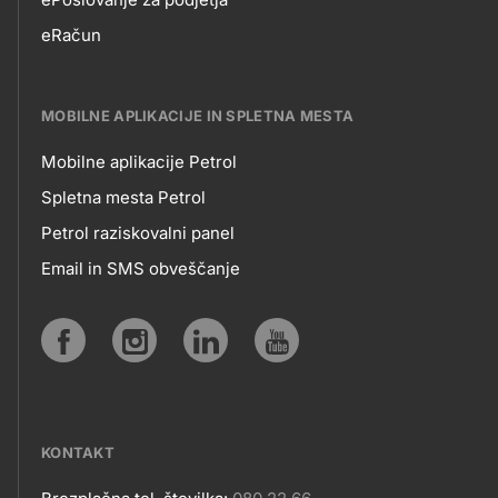
EPOSLOVANJE
eRačun
MOBILNE APLIKACIJE IN SPLETNA MESTA
Mobilne aplikacije Petrol
MOBILNE
Spletna mesta Petrol
Petrol raziskovalni panel
APLIKACIJE
Email in SMS obveščanje
IN
SPLETNA
Social
MESTA
media
KONTAKT