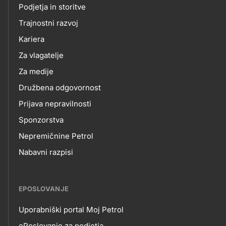
O
Podjetja in storitve
title???
Trajnostni razvoj
NAS
Kariera
Za vlagatelje
Za medije
Družbena odgovornost
Prijava nepravilnosti
Sponzorstva
Nepremičnine Petrol
Nabavni razpisi
EPOSLOVANJE
Uporabniški portal Moj Petrol
ePoslovanje za podjetja