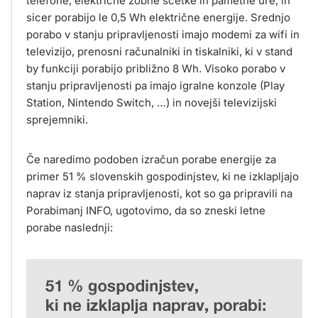
telefone, električne zobne ščetke in pametne ure, in
sicer porabijo le 0,5 Wh električne energije. Srednjo
porabo v stanju pripravljenosti imajo modemi za wifi in
televizijo, prenosni računalniki in tiskalniki, ki v stand
by funkciji porabijo približno 8 Wh. Visoko porabo v
stanju pripravljenosti pa imajo igralne konzole (Play
Station, Nintendo Switch, …) in novejši televizijski
sprejemniki.
Če naredimo podoben izračun porabe energije za
primer 51 % slovenskih gospodinjstev, ki ne izklapljajo
naprav iz stanja pripravljenosti, kot so ga pripravili na
Porabimanj INFO, ugotovimo, da so zneski letne
porabe naslednji: