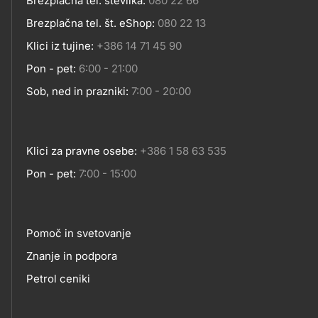
Brezplačna tel. številka:
080 22 66
Kontakt
Brezplačna tel. št. eShop:
080 22 13
Klici iz tujine:
+386 14 71 45 90
Pon - pet:
6:00 - 21:00
Sob, ned in prazniki:
7:00 - 20:00
Klici za pravne osebe:
+386 1 58 63 535
Pon - pet:
7:00 - 15:00
Pomoč in svetovanje
Footer
Znanje in podpora
Petrol ceniki
links