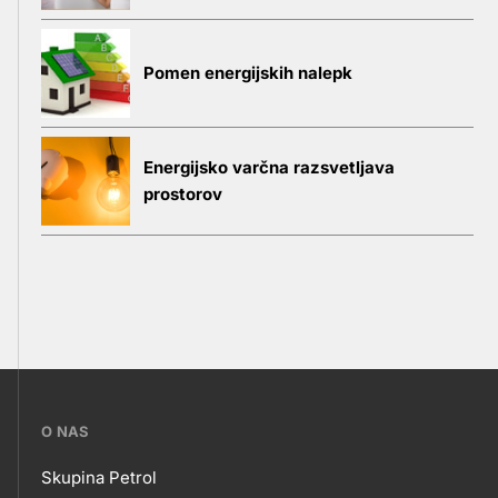
Pomen energijskih nalepk
Energijsko varčna razsvetljava
prostorov
???
O NAS
petrol-
Skupina Petrol
skupno.footer-