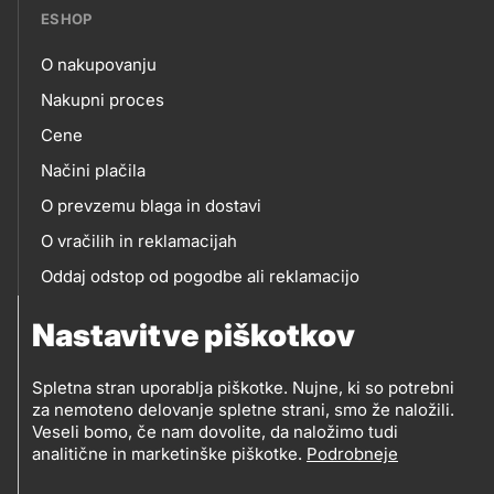
ESHOP
O nakupovanju
eshop
Nakupni proces
Cene
Načini plačila
O prevzemu blaga in dostavi
O vračilih in reklamacijah
Oddaj odstop od pogodbe ali reklamacijo
Oddaja odpadne električne in elektronske opreme
Nastavitve piškotkov
(OEEO)
Spletna stran uporablja piškotke. Nujne, ki so potrebni
za nemoteno delovanje spletne strani, smo že naložili.
Veseli bomo, če nam dovolite, da naložimo tudi
analitične in marketinške piškotke.
Podrobneje
© 2019-2026 Petrol d.d., Ljubljana
Pravni pogoji