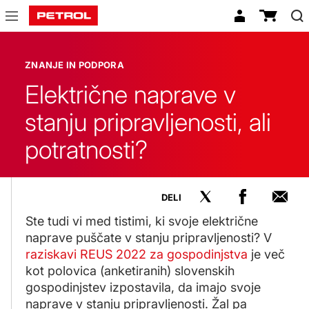
Znanje
in
ZNANJE IN PODPORA
podpora
Električne naprave v
stanju pripravljenosti, ali
potratnosti?
DELI
Ste tudi vi med tistimi, ki svoje električne
naprave puščate v stanju pripravljenosti? V
raziskavi REUS 2022 za gospodinjstva
je več
kot polovica (anketiranih) slovenskih
gospodinjstev izpostavila, da imajo svoje
naprave v stanju pripravljenosti. Žal pa