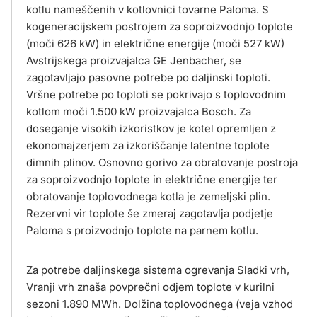
kotlu nameščenih v kotlovnici tovarne Paloma. S
kogeneracijskem postrojem za soproizvodnjo toplote
(moči 626 kW) in električne energije (moči 527 kW)
Avstrijskega proizvajalca GE Jenbacher, se
zagotavljajo pasovne potrebe po daljinski toploti.
Vršne potrebe po toploti se pokrivajo s toplovodnim
kotlom moči 1.500 kW proizvajalca Bosch. Za
doseganje visokih izkoristkov je kotel opremljen z
ekonomajzerjem za izkoriščanje latentne toplote
dimnih plinov. Osnovno gorivo za obratovanje postroja
za soproizvodnjo toplote in električne energije ter
obratovanje toplovodnega kotla je zemeljski plin.
Rezervni vir toplote še zmeraj zagotavlja podjetje
Paloma s proizvodnjo toplote na parnem kotlu.
Za potrebe daljinskega sistema ogrevanja Sladki vrh,
Vranji vrh znaša povprečni odjem toplote v kurilni
sezoni 1.890 MWh. Dolžina toplovodnega (veja vzhod