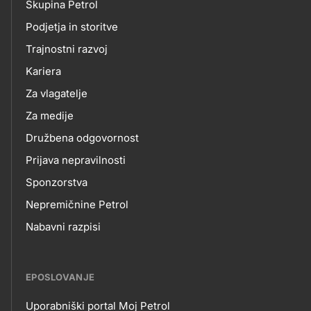
Skupina Petrol
skupno.footer-
O
Podjetja in storitve
title???
Trajnostni razvoj
NAS
Kariera
Za vlagatelje
Za medije
Družbena odgovornost
Prijava nepravilnosti
Sponzorstva
Nepremičnine Petrol
Nabavni razpisi
EPOSLOVANJE
Uporabniški portal Moj Petrol