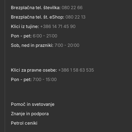
Brezplačna tel. številka:
080 22 66
Kontakt
Brezplačna tel. št. eShop:
080 22 13
Klici iz tujine:
+386 14 71 45 90
Pon - pet:
6:00 - 21:00
Sob, ned in prazniki:
7:00 - 20:00
Klici za pravne osebe:
+386 1 58 63 535
Pon - pet:
7:00 - 15:00
Pomoč in svetovanje
Footer
Znanje in podpora
Petrol ceniki
links