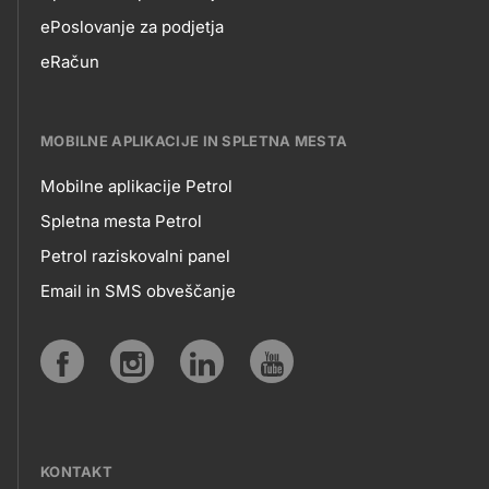
EPOSLOVANJE
ePoslovanje za podjetja
eRačun
MOBILNE APLIKACIJE IN SPLETNA MESTA
Mobilne aplikacije Petrol
MOBILNE
Spletna mesta Petrol
Petrol raziskovalni panel
APLIKACIJE
Email in SMS obveščanje
IN
SPLETNA
Social
MESTA
media
KONTAKT