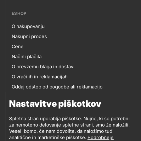
ESHOP
O nakupovanju
eshop
Nakupni proces
Cene
Načini plačila
O prevzemu blaga in dostavi
O vračilih in reklamacijah
Oddaj odstop od pogodbe ali reklamacijo
Oddaja odpadne električne in elektronske opreme
Nastavitve piškotkov
(OEEO)
Spletna stran uporablja piškotke. Nujne, ki so potrebni
za nemoteno delovanje spletne strani, smo že naložili.
Veseli bomo, če nam dovolite, da naložimo tudi
analitične in marketinške piškotke.
Podrobneje