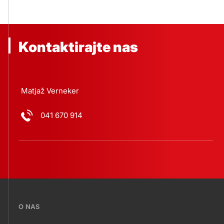
Kontaktirajte nas
Matjaž Verneker
041 670 914
???
O NAS
petrol-