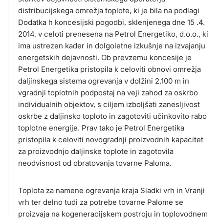
distribucijskega omrežja toplote, ki je bila na podlagi
Dodatka h koncesijski pogodbi, sklenjenega dne 15 .4.
2014, v celoti prenesena na Petrol Energetiko, d.o.o., ki
ima ustrezen kader in dolgoletne izkušnje na izvajanju
energetskih dejavnosti. Ob prevzemu koncesije je
Petrol Energetika pristopila k celoviti obnovi omrežja
daljinskega sistema ogrevanja v dolžini 2.100 m in
vgradnji toplotnih podpostaj na veji zahod za oskrbo
individualnih objektov, s ciljem izboljšati zanesljivost
oskrbe z daljinsko toploto in zagotoviti učinkovito rabo
toplotne energije. Prav tako je Petrol Energetika
pristopila k celoviti novogradnji proizvodnih kapacitet
za proizvodnjo daljinske toplote in zagotovila
neodvisnost od obratovanja tovarne Paloma.
Toplota za namene ogrevanja kraja Sladki vrh in Vranji
vrh ter delno tudi za potrebe tovarne Palome se
proizvaja na kogeneracijskem postroju in toplovodnem