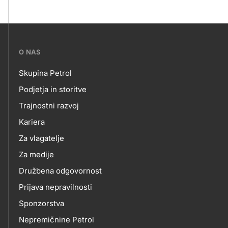
???
O NAS
petrol-
Skupina Petrol
skupno.footer-
O
Podjetja in storitve
title???
Trajnostni razvoj
NAS
Kariera
Za vlagatelje
Za medije
Družbena odgovornost
Prijava nepravilnosti
Sponzorstva
Nepremičnine Petrol