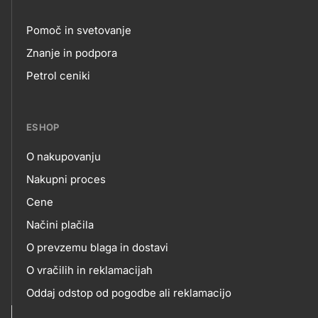
Pomoč in svetovanje
Footer
Znanje in podpora
Petrol ceniki
links
ESHOP
O nakupovanju
eshop
Nakupni proces
Cene
Načini plačila
O prevzemu blaga in dostavi
O vračilih in reklamacijah
Oddaj odstop od pogodbe ali reklamacijo
Oddaja odpadne električne in elektronske opreme