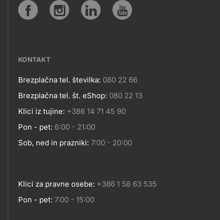
SPLETNA
Social
MESTA
media
KONTAKT
Brezplačna tel. številka:
080 22 66
Kontakt
Brezplačna tel. št. eShop:
080 22 13
Klici iz tujine:
+386 14 71 45 90
Pon - pet:
6:00 - 21:00
Sob, ned in prazniki:
7:00 - 20:00
Klici za pravne osebe:
+386 1 58 63 535
Pon - pet:
7:00 - 15:00