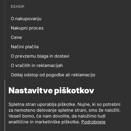
ESHOP
O nakupovanju
eshop
Nakupni proces
Cene
Načini plačila
O prevzemu blaga in dostavi
O vračilih in reklamacijah
Oddaj odstop od pogodbe ali reklamacijo
Oddaja odpadne električne in elektronske opreme
Nastavitve piškotkov
(OEEO)
Spletna stran uporablja piškotke. Nujne, ki so potrebni
za nemoteno delovanje spletne strani, smo že naložili.
Veseli bomo, če nam dovolite, da naložimo tudi
analitične in marketinške piškotke.
Podrobneje