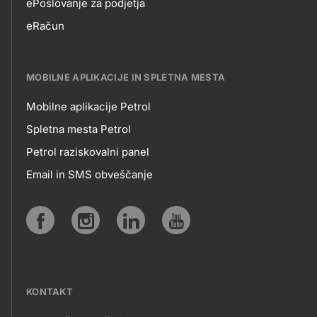
EPOSLOVANJE
ePoslovanje za podjetja
eRačun
MOBILNE APLIKACIJE IN SPLETNA MESTA
Mobilne aplikacije Petrol
MOBILNE
Spletna mesta Petrol
Petrol raziskovalni panel
APLIKACIJE
Email in SMS obveščanje
IN
SPLETNA
Social
MESTA
media
KONTAKT