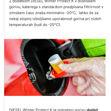
Z dodatkom DIESEL Winter Protect K v dizelskem
gorivu, katerega s standardom predpisana filtrirnost v
zimskem času znaša minimalno -20°C, lahko še za
nekaj stopinj izboljšamo uporabnost goriva pri nizkih
temperaturah (tudi do -25°C).
DIESEL Winter Protect K je potrebno gorivu
dodati