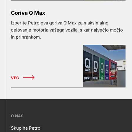
Goriva Q Max
Izberite Petrolova goriva Q Max za maksimalno
delovanje motorja vašega vozila, s kar največjo močjo
in prihrankom.
VEČ
???
O NAS
petrol-
Skupina Petrol
skupno.footer-