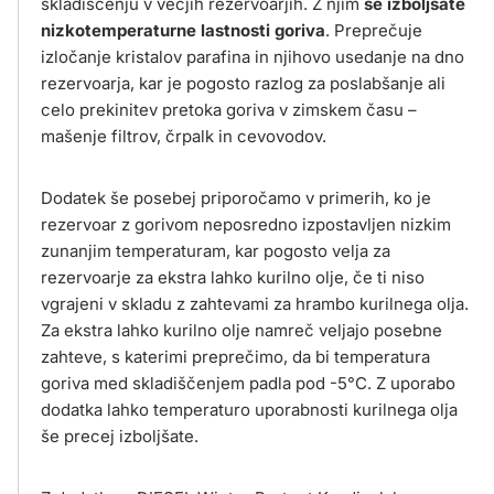
skladiščenju v večjih rezervoarjih. Z njim
še izboljšate
nizkotemperaturne lastnosti goriva
. Preprečuje
izločanje kristalov parafina in njihovo usedanje na dno
rezervoarja, kar je pogosto razlog za poslabšanje ali
celo prekinitev pretoka goriva v zimskem času –
mašenje filtrov, črpalk in cevovodov.
Dodatek še posebej priporočamo v primerih, ko je
rezervoar z gorivom neposredno izpostavljen nizkim
zunanjim temperaturam, kar pogosto velja za
rezervoarje za ekstra lahko kurilno olje, če ti niso
vgrajeni v skladu z zahtevami za hrambo kurilnega olja.
Za ekstra lahko kurilno olje namreč veljajo posebne
zahteve, s katerimi preprečimo, da bi temperatura
goriva med skladiščenjem padla pod -5°C. Z uporabo
dodatka lahko temperaturo uporabnosti kurilnega olja
še precej izboljšate.