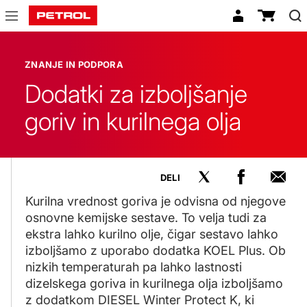
Znanje
in
ZNANJE IN PODPORA
podpora
Dodatki za izboljšanje
goriv in kurilnega olja
DELI
Kurilna vrednost goriva je odvisna od njegove
osnovne kemijske sestave. To velja tudi za
ekstra lahko kurilno olje, čigar sestavo lahko
izboljšamo z uporabo dodatka KOEL Plus. Ob
nizkih temperaturah pa lahko lastnosti
dizelskega goriva in kurilnega olja izboljšamo
z dodatkom DIESEL Winter Protect K, ki