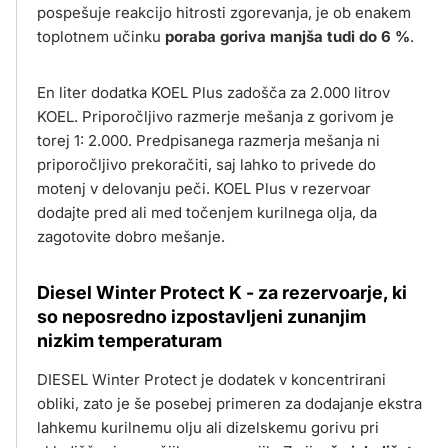
pospešuje reakcijo hitrosti zgorevanja, je ob enakem
toplotnem učinku
poraba goriva manjša tudi do 6 %
.
En liter dodatka KOEL Plus zadošča za 2.000 litrov
KOEL. Priporočljivo razmerje mešanja z gorivom je
torej 1: 2.000. Predpisanega razmerja mešanja ni
priporočljivo prekoračiti, saj lahko to privede do
motenj v delovanju peči. KOEL Plus v rezervoar
dodajte pred ali med točenjem kurilnega olja, da
zagotovite dobro mešanje.
Diesel Winter Protect K - za rezervoarje, ki
so neposredno izpostavljeni zunanjim
nizkim temperaturam
DIESEL Winter Protect je dodatek v koncentrirani
obliki, zato je še posebej primeren za dodajanje ekstra
lahkemu kurilnemu olju ali dizelskemu gorivu pri