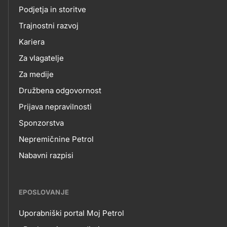
O
Podjetja in storitve
title???
Trajnostni razvoj
NAS
Kariera
Za vlagatelje
Za medije
Družbena odgovornost
Prijava nepravilnosti
Sponzorstva
Nepremičnine Petrol
Nabavni razpisi
EPOSLOVANJE
Uporabniški portal Moj Petrol