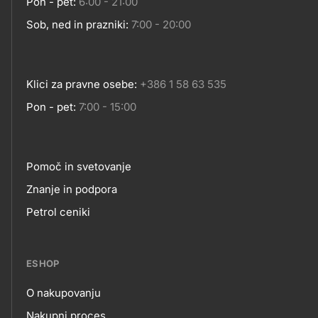
Pon - pet:
6:00 - 21:00
Sob, ned in prazniki:
7:00 - 20:00
Klici za pravne osebe:
+386 1 58 63 535
Pon - pet:
7:00 - 15:00
Pomoč in svetovanje
Footer
Znanje in podpora
Petrol ceniki
links
ESHOP
O nakupovanju
Nakupni proces