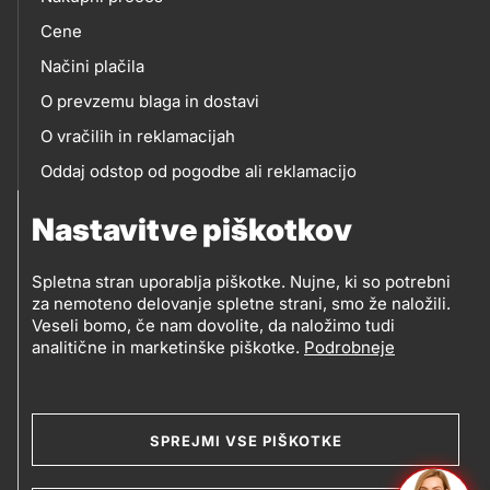
eshop
Cene
Načini plačila
O prevzemu blaga in dostavi
O vračilih in reklamacijah
Oddaj odstop od pogodbe ali reklamacijo
Oddaja odpadne električne in elektronske opreme
Nastavitve piškotkov
(OEEO)
Spletna stran uporablja piškotke. Nujne, ki so potrebni
za nemoteno delovanje spletne strani, smo že naložili.
Veseli bomo, če nam dovolite, da naložimo tudi
analitične in marketinške piškotke.
Podrobneje
© 2019-2026 Petrol d.d., Ljubljana
Pravni pogoji
Legal
Varstvo zasebnosti in osebnih podatkov
SPREJMI VSE PIŠKOTKE
Izvensodno reševanje potrošniških sporov
and