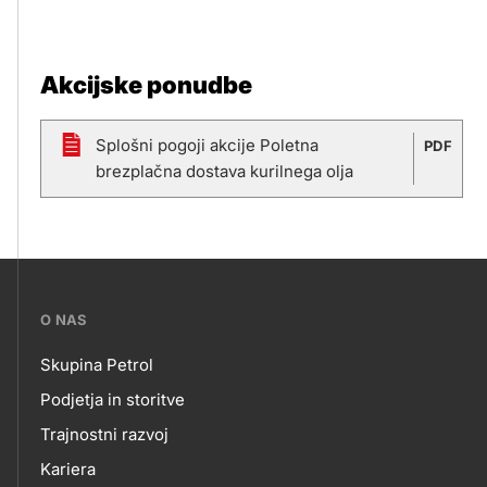
Akcijske ponudbe
Splošni pogoji akcije Poletna
PDF
brezplačna dostava kurilnega olja
???
O NAS
petrol-
Skupina Petrol
skupno.footer-
O
Podjetja in storitve
title???
Trajnostni razvoj
NAS
Kariera