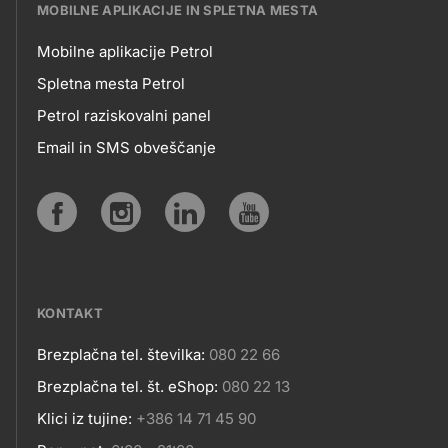
MOBILNE APLIKACIJE IN SPLETNA MESTA
Mobilne aplikacije Petrol
MOBILNE
Spletna mesta Petrol
Petrol raziskovalni panel
APLIKACIJE
Email in SMS obveščanje
IN
SPLETNA
Social
MESTA
media
KONTAKT
Brezplačna tel. številka:
080 22 66
Kontakt
Brezplačna tel. št. eShop:
080 22 13
Klici iz tujine:
+386 14 71 45 90