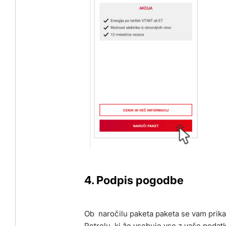
4. Podpis pogodbe
Ob naročilu paketa paketa se vam prik
Petrolu, ki že vsebuje vse z vaše podat