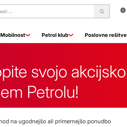
Mobilnost
Petrol klub
Poslovne rešitve
lopite svojo akcijs
jem Petrolu!
rehod na ugodnejšo ali primernejšo ponudbo