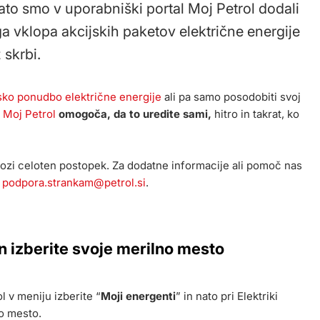
Zato smo v uporabniški portal Moj Petrol dodali
 vklopa akcijskih paketov električne energije
 skrbi.
sko ponudbo električne energije
ali pa samo posodobiti svoj
 Moj Petrol
omogoča, da to uredite sami,
hitro in takrat, ko
ozi celoten postopek. Za dodatne informacije ali pomoč nas
a
podpora.strankam@petrol.si
.
 in izberite svoje merilno mesto
l v meniju izberite “
Moji energenti
” in nato pri Elektriki
no mesto.