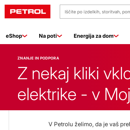
Znanje
Iščite
in
po
izdelkih,
eShop
Na poti
Energija za dom
storitvah,
pomoči
podpora
…
ZNANJE IN PODPORA
Z nekaj kliki vk
elektrike - v Mo
V Petrolu želimo, da je vaš p