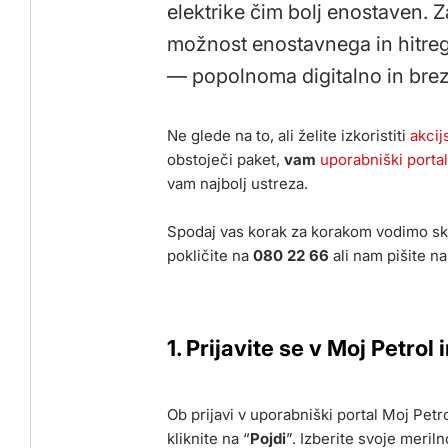
elektrike čim bolj enostaven. 
možnost enostavnega in hitrega
— popolnoma digitalno in brez
Ne glede na to, ali želite izkoristiti
akcij
obstoječi paket,
vam
uporabniški portal
vam najbolj ustreza.
Spodaj vas korak za korakom vodimo sk
pokličite na
080 22 66
ali nam pišite n
1. Prijavite se v Moj Petrol
Ob prijavi v uporabniški portal Moj Petro
kliknite na “
Pojdi
”. Izberite svoje meril