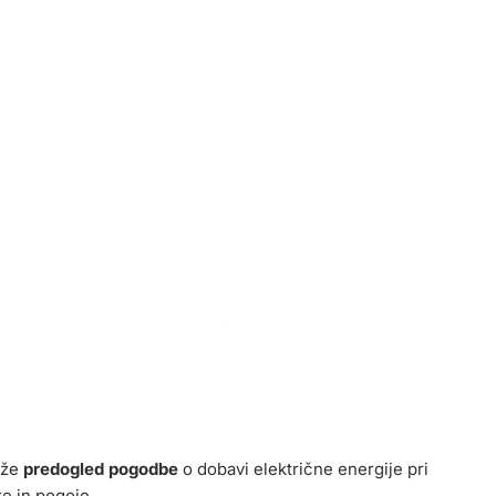
aže
predogled pogodbe
o dobavi električne energije pri
ke in pogoje.