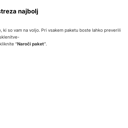
streza najbolj
, ki so vam na voljo. Pri vsakem paketu boste lahko preverili
sklenitve-
kliknite “
Naroči paket
”.