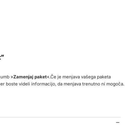
t”
gumb »
Zamenjaj paket
«.Če je menjava vašega paketa
er boste videli informacijo, da menjava trenutno ni mogoča.